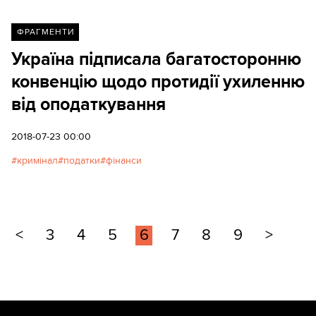
ФРАГМЕНТИ
Україна підписала багатосторонню
конвенцію щодо протидії ухиленню
від оподаткування
2018-07-23 00:00
кримінал
податки
фінанси
<
3
4
5
6
7
8
9
>