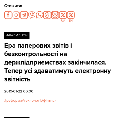
Стежити:
UA
EN
ФРАГМЕНТИ
Ера паперових звітів і
безконтрольності на
держпідприємствах закінчилася.
Тепер усі здаватимуть електронну
звітність
2019-01-22 00:00
реформи
технології
фінанси