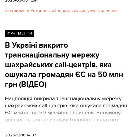
2026-03-03 12:44
злочинів, повʼязаних з сексуальним насильством
затримання
нацполіція
педофілія
сексуальні злочини
над дітьми.
ФРАГМЕНТИ
В Україні викрито
транснаціональну мережу
шахрайських call-центрів, яка
ошукала громадян ЄС на 50 млн
грн (ВІДЕО)
Нацполіція викрила транснаціональну мережу
шахрайських call-центрів, яка ошукала громадян
ЄС майже на 50 мільйонів гривень. Злочинну
діяльність викрили слідчі Головного слідчого
управління у взаємодії з оперативниками
Департаменту карного розшуку Нацполіції
2025-12-16 14:37