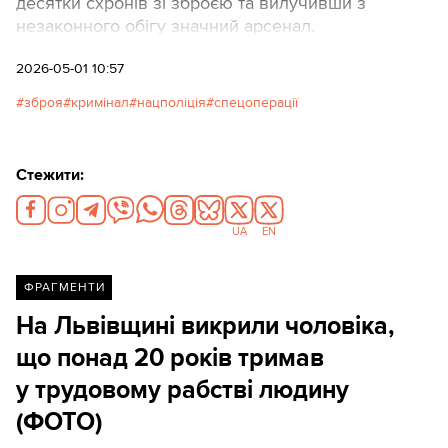
десятки схронів зі зброєю та вилучивши з
незаконного обігу значний арсенал.
2026-05-01 10:57
зброя
кримінал
нацполіція
спецоперації
Стежити:
UA
EN
ФРАГМЕНТИ
На Львівщині викрили чоловіка,
що понад 20 років тримав
у трудовому рабстві людину
(ФОТО)