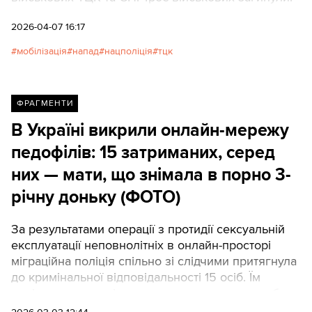
2026-04-07 16:17
мобілізація
напад
нацполіція
тцк
ФРАГМЕНТИ
В Україні викрили онлайн-мережу
педофілів: 15 затриманих, серед
них — мати, що знімала в порно 3-
річну доньку (ФОТО)
За результатами операції з протидії сексуальній
експлуатації неповнолітніх в онлайн-просторі
міграційна поліція спільно зі слідчими притягнула
до кримінальної відповідальності 15 осіб. Їм
повідомили про підозру за виготовлення та збут
дитячої порнографії, а також вчинення інших