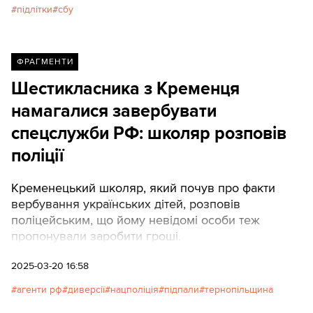
підлітки
сбу
ФРАГМЕНТИ
Шестикласника з Кременця
намагалися завербувати
спецслужби РФ: школяр розповів
поліції
Кременецький школяр, який почув про факти
вербування українських дітей, розповів
поліцейським, що йому невідомі особи теж
пропонували заробити гроші.
2025-03-20 16:58
агенти рф
диверсії
нацполіція
підпали
тернопільщина