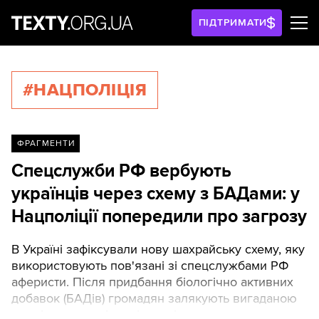
ПІДТРИМАТИ
#НАЦПОЛІЦІЯ
ФРАГМЕНТИ
Спецслужби РФ вербують
українців через схему з БАДами: у
Нацполіції попередили про загрозу
В Україні зафіксували нову шахрайську схему, яку
використовують пов'язані зі спецслужбами РФ
аферисти. Після придбання біологічно активних
добавок (БАДів) громадян залякують вигаданою
кримінальною відповідальністю та змушують