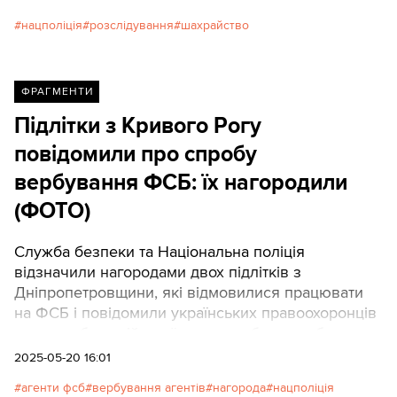
України, а також правоохоронними органами
нацполіція
розслідування
шахрайство
Чеської, Латвійської та Литовської Республік.
ФРАГМЕНТИ
Підлітки з Кривого Рогу
повідомили про спробу
вербування ФСБ: їх нагородили
(ФОТО)
Служба безпеки та Національна поліція
відзначили нагородами двох підлітків з
Дніпропетровщини, які відмовилися працювати
на ФСБ і повідомили українських правоохоронців
про спробу російської спецслужби завербувати
їх.
2025-05-20 16:01
агенти фсб
вербування агентів
нагорода
нацполіція