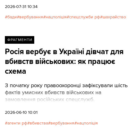
виконувати злочинні вказівки.
2026-07-31 10:34
бади
вербування
нацполіція
спецслужби рф
шахрайство
ФРАГМЕНТИ
Росія вербує в Україні дівчат для
вбивств військових: як працює
схема
З початку року правоохоронці зафіксували шість
фактів умисних вбивств військових на
замовлення російських спецслужб.
2026-06-10 10:01
агенти рф
вбивства
вербування
нацполіція