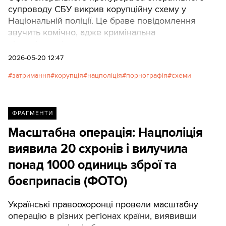
супроводу СБУ викрив корупційну схему у
Національній поліції. Це браве повідомлення
звучить комічно, адже кримінальна
відповідальність за виготовлення порно — це
нонсенс.
2026-05-20 12:47
затримання
корупція
нацполіція
порнографія
схеми
ФРАГМЕНТИ
Масштабна операція: Нацполіція
виявила 20 схронів і вилучила
понад 1000 одиниць зброї та
боєприпасів (ФОТО)
Українські правоохоронці провели масштабну
операцію в різних регіонах країни, виявивши