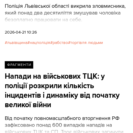
Поліція Львівської області викрила зловмисника,
який понад два десятиліття змушував чоловіка
безоплатно працювати на себе.
2026-04-21 10:26
львівщина
нацполіція
рабство
торгівля людьми
ФРАГМЕНТИ
Напади на військових ТЦК: у
поліції розкрили кількість
інцидентів і динаміку від початку
великої війни
Від початку повномасштабного вторгнення РФ
зафіксовано понад 600 випадків нападів на
військових ТЦК та СП. Троє військових загинули.