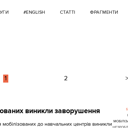
УГИ
#ENGLISH
СТАТТІ
ФРАГМЕНТИ
1
2
лізованих виникли заворушення
МОБІЛІЗ
ня мобілізованих до навчальних центрів виникли
НЕЗРОБ