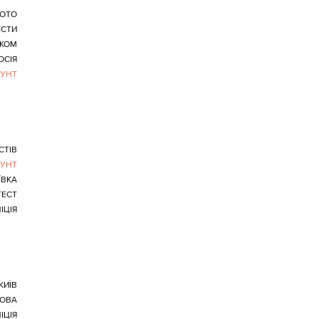
ОТО
ЕСТИ
ЕЖОМ
ОСІЯ
БУНТ
СТІВ
БУНТ
ЇВКА
ТЕСТ
ІЦІЯ
КИЇВ
ОВА
ІЦІЯ