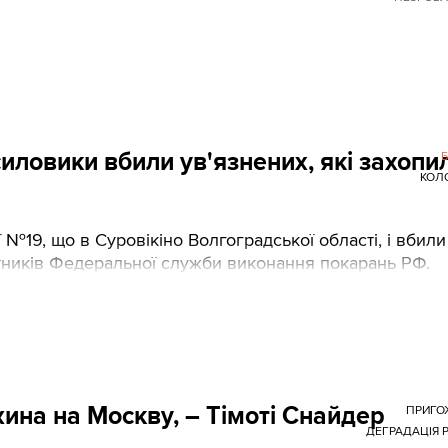
 силовики вбили ув'язнених, які захопи
КОЛ
№19, що в Суровікіно Волгоградської області, і вбили
бітників Федеральної служби виконання покарань РФ.
ина на Москву, – Тімоті Снайдер
ПРИГО
ДЕГРАДАЦІЯ Р