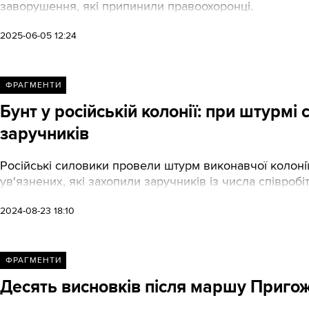
заворушення, які припинили правоохоронці.
2025-06-05 12:24
ФРАГМЕНТИ
Бунт у російській колонії: при штурмі
заручників
Російські силовики провели штурм виконавчої колонії 
ув'язнених, які захопили заручників із числа співро
2024-08-23 18:10
ФРАГМЕНТИ
Десять висновків після маршу Пригож