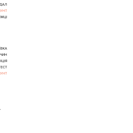
ДАЛ
БУНТ
ЄМЦІ
ЇВКА
ЧИН
ІЦІЯ
ТЕСТ
БУНТ
>