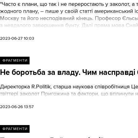
"Часто є плани, що так і не переростають у заколот, а
жодного плану, – пише у своїй статті американський 
Москву та його несподіваний кінець. Професор Єльсько
з невдалого завершення бунту. Далі пряма мова Снай
2023-06-27 10:03
ФРАГМЕНТИ
Не боротьба за владу. Чим насправді 
Директорка R.Politik, старша наукова співробітниця Це
твіттері заколот Пригожина та фактори, що вплинули 
2023-06-26 13:57
ФРАГМЕНТИ