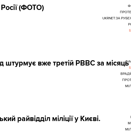
Росії (ФОТО)
Ф
ПРОТ
UKRNET:ЗА РУБ
Р
д штурмує вже третій РВВС за місяць
ФА
ВРАДІ
ПРО
МІЛ
й райвідділ міліції у Києві.
М
МІЛ