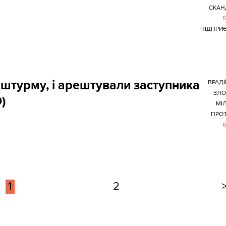
СКАН
ПІДПРИ
 штурму, і арештували заступника
ВРАДІ
ЗЛО
)
МІЛ
ПРО
1
2