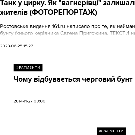
Танк у цирку. Як "вагнерівці" залишали 
жителів (ФОТОРЕПОРТАЖ)
Ростовське видання 161.ru написало про те, як найман
бунту їхнього керівника Євгена Пригожина. ТЕКСТИ н
2023-06-25 15:27
ФРАГМЕНТИ
Чому відбувається черговий бунт
2014-11-27 00:00
ФРАГМЕНТИ