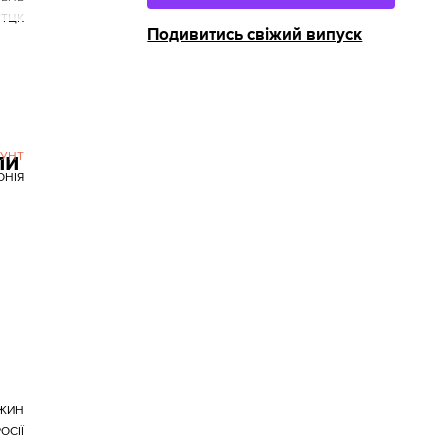
ТЦК
Подивитись свіжий випуск
ли
БУНТ
ОНІЯ
ЖИН
ОСІЇ