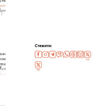
Д РФ
БУНТ
а
ДЕР
 і
Стежити:
ЖИН
НІЗМ
UA
ІВЦІ
у
ОСІЇ
EN
.
БУНТ