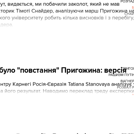
РОЗПА
 тут, видається, ми побачили заколот, який не мав
історик Тімоті Снайдер, аналізуючи марш Пригожина н
СНАЙ
го університету робить кілька висновків і з перебігу,
дера.
було "повстання" Пригожина: версія
ПРИГО
РАШИЗМ ПУТІ
ВАГНЕР
нтру Карнегі Росія-Євразія Tatiana Stanovaya аналізує 
РОЗВАЛ Р
на його результат. Наводимо переклад треду експертки