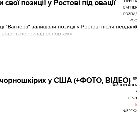
свої позиції у Ростові під овації
ПРИГО
ВАГНЕР
РОЗПА
РОС
ці "Вагнера" залишали позиції у Ростові після невдало
аводять переклад репортажу.
 чорношкірих у США (+ФОТО, ВІДЕО)
Б
САМООРГАНІЗ
ПРО
ФЕРГЮ