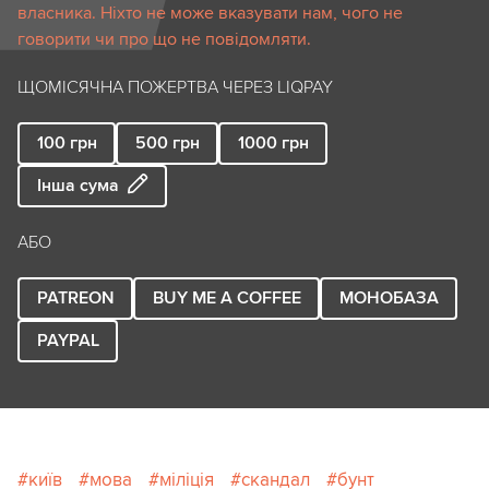
власника. Ніхто не може вказувати нам, чого не
говорити чи про що не повідомляти.
ЩОМІСЯЧНА ПОЖЕРТВА ЧЕРЕЗ LIQPAY
100
грн
500
грн
1000
грн
Інша сума
АБО
PATREON
BUY ME A COFFEE
МОНОБАЗА
PAYPAL
київ
мова
міліція
скандал
бунт