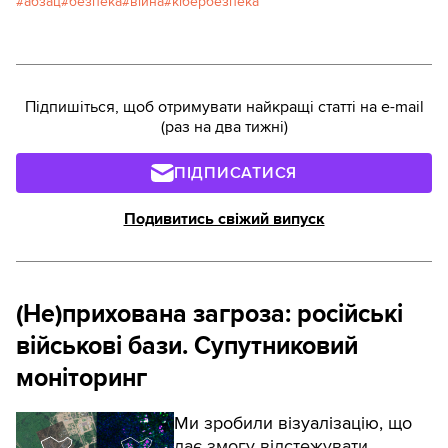
абзац
безпека
війна
кібербезпека
одразу спостережливі читачі знайшли ознаки
того, що цей файл створено на “ламаному”, або
“піратському” програмному забезпеченні.
Підпишіться, щоб отримувати найкращі статті на e-mail
(раз на два тижні)
ПІДПИСАТИСЯ
Подивитись свіжий випуск
(Не)прихована загроза: російські
військові бази. Супутниковий
моніторинг
Ми зробили візуалізацію, що
дає змогу відстежувати