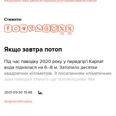
пожежі – дивіться нашу інтерактивну
журналістика даних
стерня
супутник
клімат
пожежі
візуалізацію.Read this article in English
Стежити:
UA
EN
Якщо завтра потоп
Під час паводку 2020 року у передгір'ї Карпат
вода піднялася на 6–8 м. Затопило десятки
квадратних кілометрів. З посиленням кліматичних
змін паводки стануть ще потужнішими. Ми
створили модель, яка допоможе місцевим
громадам визначити, де саме підніметься вода, і
2021-09-30 15:48
заздалегідь до цього підготуватися.Щоб
карпати
повінь
скористатися моделлю, виберіть точку на карті
нижче. Точки містяться в містах Західної України
(там найчастіше відбуваються повені). Для кожної