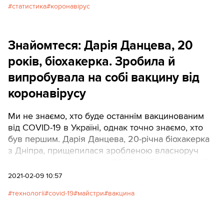
статистика
коронавірус
Знайомтеся: Дарія Данцева, 20
років, біохакерка. Зробила й
випробувала на собі вакцину від
коронавірусу
Ми не знаємо, хто буде останнім вакцинованим
від COVID-19 в Україні, однак точно знаємо, хто
був першим. Дарія Данцева, 20-річна біохакерка
з Дніпра, прищепилася зробленою власноруч
вакциною ще в кінці літа 2020-го. Весь процес її
виготовлення був показаний у серії відео на
2021-02-09 10:57
Youtube та описаний у відкритих для доступу
технології
covid-19
майстри
вакцина
документах.Хто такі біохакери, з чого складається
саморобна вакцина, чому ГМО – це корисно, що
таке лабораторія Yanelab у Дніпрі, читайте в