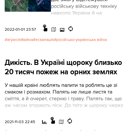
російську військову техніку
навколо України й на
окупованих територіях.
2022-01-01 23:57
агресія
війна
ескалація
російсько-українська війна
Дикість. В Україні щороку близько
20 тисяч пожеж на орних землях
У нашій країні люблять палити та роблять це зі
смаком і розмахом. Палять не лише листя та
сміття, а й очерет, стерню і траву. Палять так, що
аж часом згорають ліси. До того ж щороку через
посушливість виникає дедалі більше випадкових
пожеж. У підсумку маємо найбільше осередків
2021-11-03 22:45
вогню серед усіх сусідніх країн. Які на вигляд ці