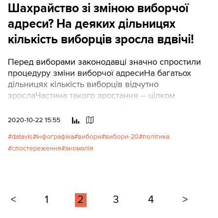
Шахрайство зі зміною виборчої
інтерв’ю для ТЕКСТІВ. У розмові Дарія пропонує
вимовляти її ім’я із наголосом на другий склад.
адреси? На деяких дільницях
кількість виборців зросла вдвічі!
Перед виборами законодавці значно спростили
процедуру зміни виборчої адресиНа багатьох
дільницях кількість виборців відчутно
зрослаЧастина такого зростання – цілком
легітимна, частина – потенційне шахрайствоМи
публікуємо список таких дільниць
2020-10-22 15:55
datavis
інфографіка
вибори
вибори-20
політика
спостереження
аномалія
<
1
2
3
4
>