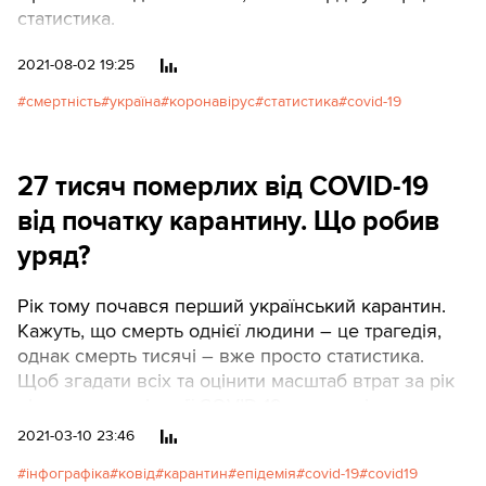
статистика.
2021-08-02 19:25
смертність
україна
коронавірус
статистика
covid-19
27 тисяч померлих від COVID-19
від початку карантину. Що робив
уряд?
Рік тому почався перший український карантин.
Кажуть, що смерть однієї людини – це трагедія,
однак смерть тисячі – вже просто статистика.
Щоб згадати всіх та оцінити масштаб втрат за рік
від початку епідемії COVID-19, ми розмістили
символічні фігурки померлих на вулицях Києва.
2021-03-10 23:46
інфографіка
ковід
карантин
епідемія
covid-19
covid19