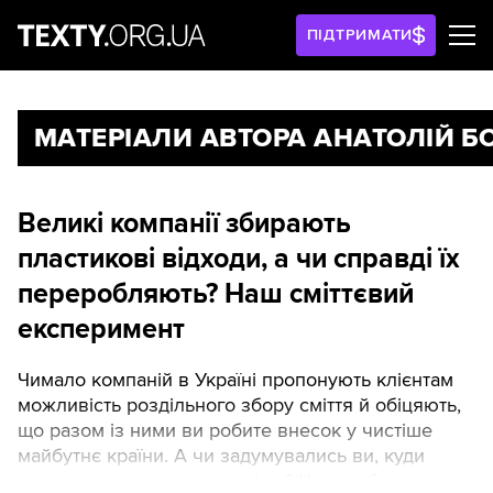
ПІДТРИМАТИ
МАТЕРІАЛИ АВТОРА АНАТОЛІЙ 
Великі компанії збирають
пластикові відходи, а чи справді їх
переробляють? Наш сміттєвий
експеримент
Чимало компаній в Україні пропонують клієнтам
можливість роздільного збору сміття й обіцяють,
що разом із ними ви робите внесок у чистіше
майбутнє країни. А чи задумувались ви, куди
зрештою потрапляє це сміття? Чи не обманюють