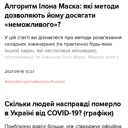
Алгоритм Ілона Маска: які методи
точки ви зможете підняти рівень води до 10
метрів і побачити, яку територію затопить. Зона
дозволяють йому досягати
моделювання виділена синім прямокутником.
«неможливого»?
У цій статті ви дізнаєтеся про методи розв'язання
складних інженерних (та практично будь-яких
інших) задач, які застосовує мільярдер,
підприємець та інженер Ілон Маск. Маємо змогу
це зробити завдяки дуже цікавому інтерв’ю, яке
він дав аматорському youtube-каналу про
2021-09-16 13:27
космічну галузь. У ньому Маск майже дві години
маск
алгоритм
космос
spacex
працює екскурсоводом на Starbase, космічно-
ракетному комплексі його компанії SpaceX,
розташованому у Техасі.
Скільки людей насправді померло
в Україні від COVID-19? (графіки)
Приблизно вдвічі більше, ніж стверджує офіційна