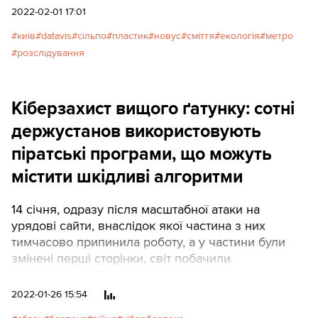
нас?
2022-02-01 17:01
київ
datavis
сільпо
пластик
новус
сміття
екологія
метро
розслідування
Кіберзахист вищого ґатунку: сотні
держустанов використовують
піратські програми, що можуть
містити шкідливі алгоритми
14 січня, одразу після масштабної атаки на
урядові сайти, внаслідок якої частина з них
тимчасово припинила роботу, а у частини були
змінені перші сторінки, світ побачили
рекомендації СБУ про те, як “усунути вразливості
до кібератак”. Рекомендації були опубліковані на
2022-01-26 15:54
сайті установи у вигляді docx файлу, і майже