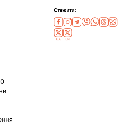
Стежити:
UA
EN
00
они
ення