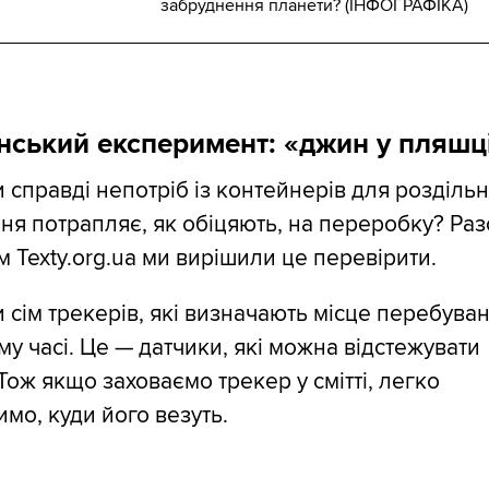
забруднення планети? (ІНФОГРАФІКА)
ський експеримент: «джин у пляшц
 справді непотріб із контейнерів для розділь
ня потрапляє, як обіцяють, на переробку? Раз
 Texty.org.ua ми вирішили це перевірити.
 сім трекерів, які визначають місце перебува
у часі. Це — датчики, які можна відстежувати
Тож якщо заховаємо трекер у смітті, легко
мо, куди його везуть.