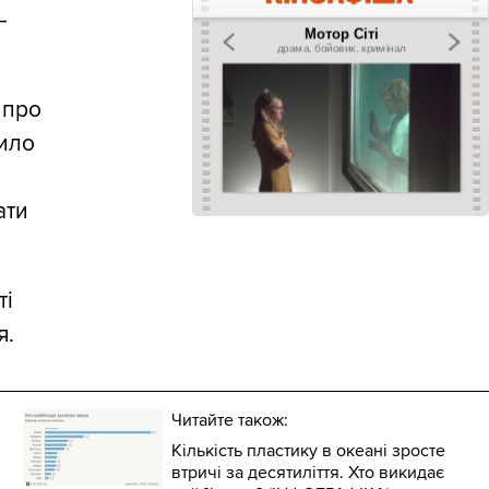
—
 про
тило
ати
ті
я.
Читайте також:
Кількість пластику в океані зросте
втричі за десятиліття. Хто викидає