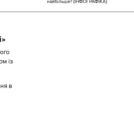
найбільше? (ІНФОГРАФІКА)
і»
ного
ом із
ння в