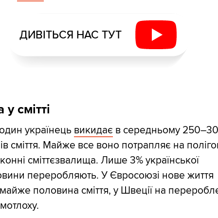
ДИВІТЬСЯ НАС ТУТ
 у смітті
один українець
викидає
в середньому 250–3
ів сміття. Майже все воно потрапляє на поліг
конні сміттєзвалища. Лише 3% української
овини переробляють. У Євросоюзі нове життя
майже половина сміття, у Швеції на переробл
мотлоху.