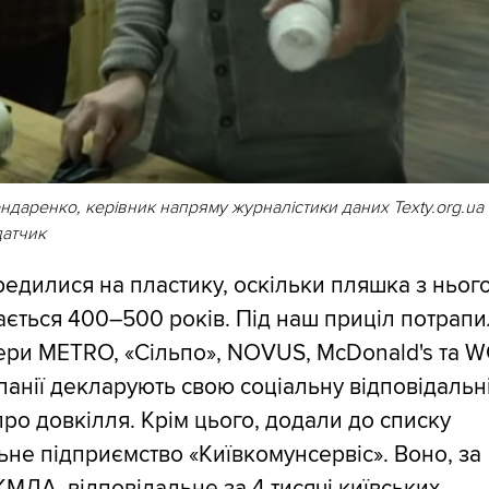
ндаренко, керівник напряму журналістики даних Texty.org.ua
датчик
едилися на пластику, оскільки пляшка з ньог
ється 400–500 років. Під наш приціл потрап
ери METRO, «Сільпо», NOVUS, McDonald's та 
панії декларують свою соціальну відповідальні
про довкілля. Крім цього, додали до списку
не підприємство «Київкомунсервіс». Воно, за
МДА, відповідальне за 4 тисячі київських