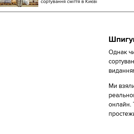
сортування сміття в Києві
Шпигун
Однак чи
сортуван
виданням
Ми взяли
реальном
онлайн. 
простежи