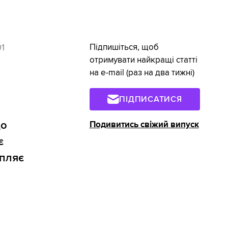
1
Підпишіться, щоб
отримувати найкращі статті
на e-mail (раз на два тижні)
ПІДПИСАТИСЯ
що
Подивитись свіжий випуск
є
апляє