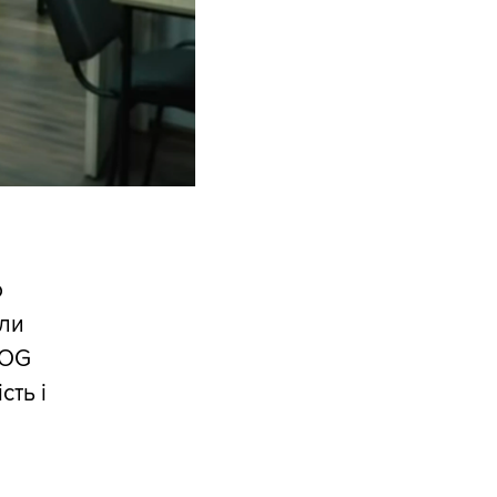
о
или
WOG
сть і