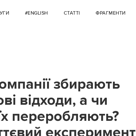
УГИ
#ENGLISH
СТАТТІ
ФРАГМЕНТИ
компанії збирають
ві відходи, а чи
 їх переробляють?
ттєвий експеримент