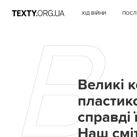
ХІД ВІЙНИ
ПОСЛ
В
Великі 
пластико
справді
Наш смі