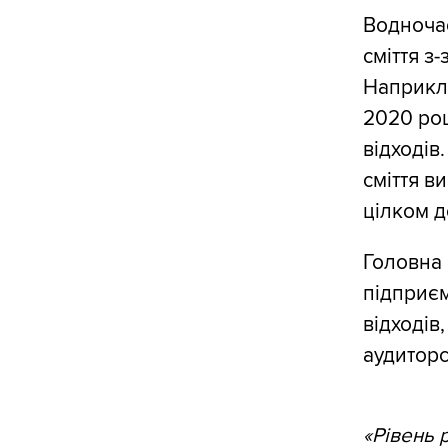
Водночас
сміття з
Наприкл
2020 роц
відходів
сміття в
цілком д
Головна 
підприєм
відходів
аудитор
«Рівень 