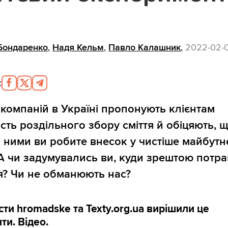
 Бондаренко
,
Надя Кельм
,
Павло Калашник
,
2022-02-0
:
компаній в Україні пропонують клієнтам
сть роздільного збору сміття й обіцяють, 
з ними ви робите внесок у чистіше майбутн
 А чи задумувались ви, куди зрештою потр
тя? Чи не обманюють нас?
ти hromadske та Texty.org.ua вирішили це
ити.
Відео
.