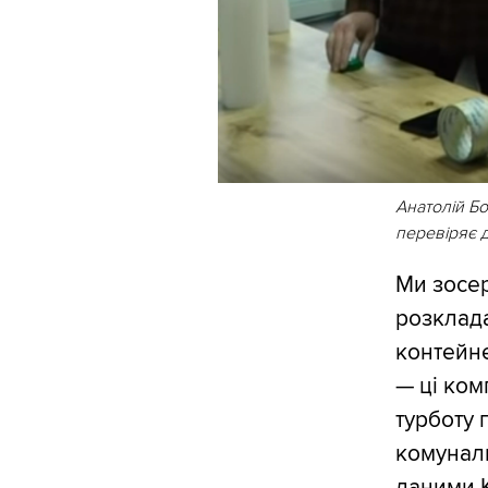
Анатолій Бо
перевіряє 
Ми зосер
розклада
контейн
— ці ком
турботу 
комуналь
даними
К