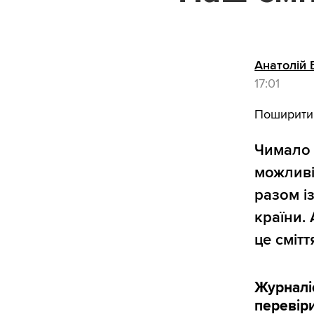
Анатолій
17:01
Поширити
Чимало 
можливі
разом і
країни.
це сміт
Журналіс
перевір