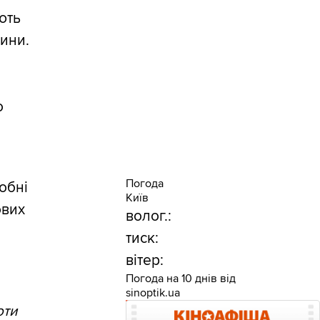
ють
вини.
о
Погода
обні
Київ
ових
волог.:
тиск:
вітер:
Погода на 10 днів від
sinoptik.ua
оти