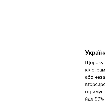
Україна
Щороку 
кілограм
або неза
вторсир
отримує 
йде 99% 