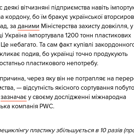
 деякі вітчизняні підприємства навіть імпорту
-за кордону, бо їм бракує української вторсиро
ад, за
даними
Міністерства захисту довкілля, у
і Україна імпортувала 1200 тонн пластикових
. Це небагато. Та сам факт купівлі закордонног
икликає подив, бо українці точно продукують
остатньо пластикового непотребу.
причина, через яку він не потрапляє на перер
ства, — відсутність якісного сортування побут
,
зазначає
у своєму дослідженні міжнародна
ська компанія PWC.
рециклінгу пластику збільшується в 10 разів (пр