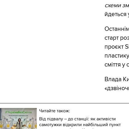
схеми зм
йдеться у
Останнім
старт ро
проєкт S
пластику
сміття у
Влада Ки
«дзвіноч
Читайте також:
Від підвалу – до станції: як активісти
самотужки відкрили найбільший пункт