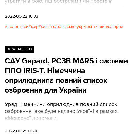
утратити в бою, під обстрілами чи просто в
складних умовах окопного життя (миші гризуть).
Робота майстрів, які ремонтують зламані оптичні
2022-06-22 16:33
прилади, без перебільшення рятує життя
волонтери
ісар
санкції
російсько-українська війна
зброя
українським воїнам, допомагає вбивати
загарбників та економить десятки тисяч гривень,
які можна витратити на інші потреби захисників.
“Ремонт оптичного прицілу Yukon Jager 3-12x56.
ФРАГМЕНТИ
Він був у прямому сенсі під землею, залитий
САУ Gepard, РСЗВ MARS і система
повністю водою", — звітує Вектор-оптична
ППО IRIS-T. Німеччина
лабораторія на своїй сторінці у фейсбуку.
оприлюднила повний список
озброєння для України
Уряд Німеччини оприлюднив повний список
озброєння, яке буде надано Україні в рамках
військової допомоги.
2022-06-21 17:20