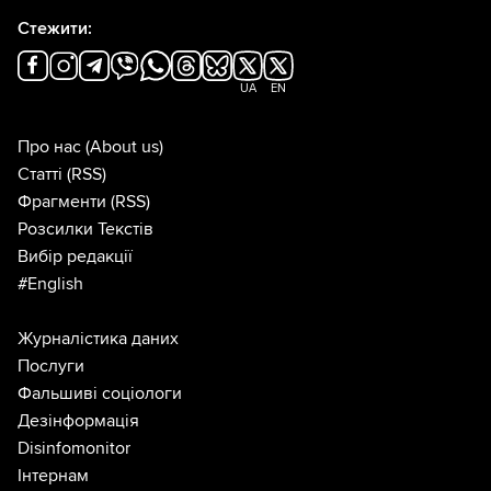
Стежити:
UA
EN
Про нас
(About us)
Статті
(RSS)
Фрагменти
(RSS)
Розсилки Текстів
Вибір редакції
#English
Журналістика даних
Послуги
Фальшиві соціологи
Дезінформація
Disinfomonitor
Інтернам