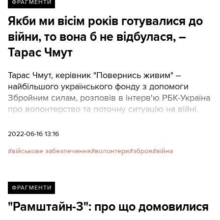
ФРАГМЕНТИ
Якби ми вісім років готувалися до
війни, то вона б не відбулася, –
Тарас Чмут
Тарас Чмут, керівник "Повернись живим" –
найбільшого українського фонду з допомоги
Збройним силам, розповів в інтерв'ю РБК-Україна
про волонтерство та поточну ситуацію на війні.
"Тексти" наводять ключові тези розмови.
2022-06-16 13:16
військове забезпечення
волонтери
зброя
війна
ФРАГМЕНТИ
"Рамштайн-3": про що домовилися