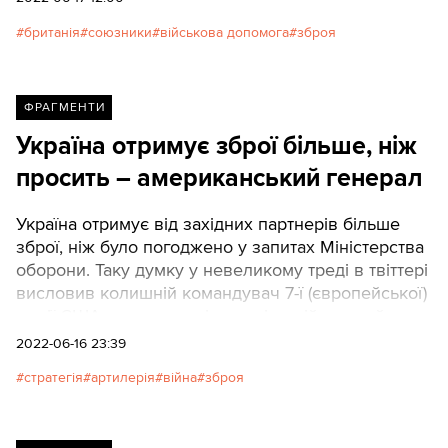
британія
союзники
військова допомога
зброя
ФРАГМЕНТИ
Україна отримує зброї більше, ніж
просить – американський генерал
Україна отримує від західних партнерів більше
зброї, ніж було погоджено у запитах Міністерства
оборони. Таку думку у невеликому треді в твіттері
висловив колишній командувач 7-ї (європейської)
армії США, генерал у відставці та військовий
експерт Марк Гертлінг.
2022-06-16 23:39
стратегія
артилерія
війна
зброя