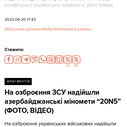
конфігурації української перемоги. Далі пряма
мова.
2022-06-20 17:43
військова допомога
зброя
перемога україни
Стежити:
UA
EN
ФРАГМЕНТИ
На озброєння ЗСУ надійшли
азербайджанські міномети “20N5”
(ФОТО, ВІДЕО)
На озброєння українських військових надійшли