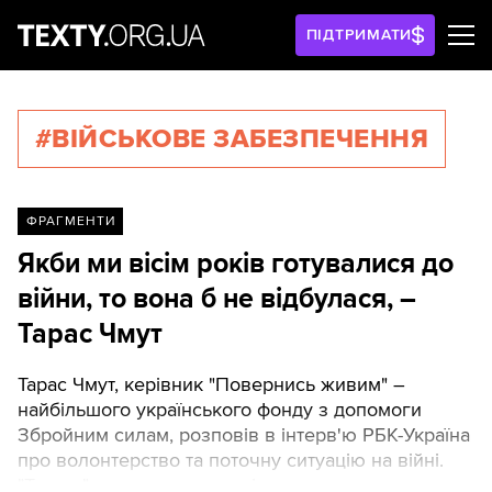
ПІДТРИМАТИ
#ВІЙСЬКОВЕ ЗАБЕЗПЕЧЕННЯ
ФРАГМЕНТИ
Якби ми вісім років готувалися до
війни, то вона б не відбулася, –
Тарас Чмут
Тарас Чмут, керівник "Повернись живим" –
найбільшого українського фонду з допомоги
Збройним силам, розповів в інтерв'ю РБК-Україна
про волонтерство та поточну ситуацію на війні.
"Тексти" наводять ключові тези розмови.