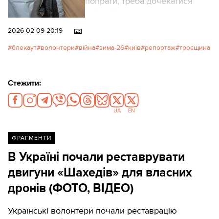
попрати, треба дочекатися
світла й води, до того ж
одночасно. Щоб запустити в
2026-02-09 20:19
будинку опалення, треба
самотужки утеплити труби.
блекаут
волонтери
війна
зима-26
київ
репортаж
троєщина
Щоб дійти по кризі в магазин,
треба навчитися ходи пінгвіна.
Кореспондентка Texty.org.ua
Стежити:
розповідає про життя там, де
не хоче опинитися ніхто.
UA
EN
ФРАГМЕНТИ
В Україні почали реставрувати
двигуни «Шахедів» для власних
дронів (ФОТО, ВІДЕО)
Українські волонтери почали реставрацію