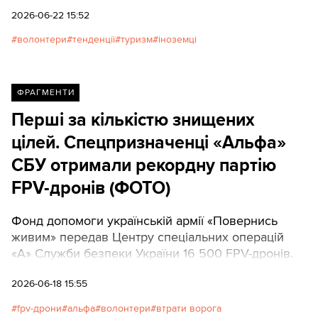
реалій.
2026-06-22 15:52
волонтери
тенденції
туризм
іноземці
ФРАГМЕНТИ
Перші за кількістю знищених
цілей. Спецпризначенці «Альфа»
СБУ отримали рекордну партію
FPV-дронів (ФОТО)
Фонд допомоги українській армії «Повернись
живим» передав Центру спеціальних операцій
«А» Служби безпеки України 16 500 FPV-дронів.
2026-06-18 15:55
fpv-дрони
альфа
волонтери
втрати ворога