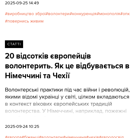
завищує її надто сильно), визнає свої помилки,
2025-09-25 14:49
швидко веде справи, дбає про екосистему та
виробництво зброї
волонтери
конкуренція
монополія
опк
навчання операторів тощо.
повернись живим
СТАТТІ
20 відсотків європейців
волонтерить. Як це відбувається в
Німеччині та Чехії
Волонтерські практики під час війни і революцій,
якими відомі українці у світі, цілком вкладаються
в контекст вікових європейських традицій
волонтерства. У Німеччині, наприклад, пожежні
служби досі майже цілковито складаються з
місцевих мешканців-волонтерів. За даними
2025-09-24 10:25
Eurоpean Economic and Social Committee (EESC),
європа
біженці
волонтери
німеччина
чехія
євродосвід