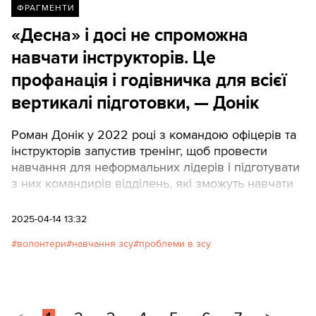
ФРАГМЕНТИ
«Десна» і досі не спроможна
навчати інструкторів. Це
профанація і годівничка для всієї
вертикалі підготовки, — Донік
Роман Донік у 2022 році з командою офіцерів та
інструкторів запустив тренінг, щоб провести
навчання для неформальних лідерів і підготувати
з них командирів відділень, які зможуть навчати
своїх людей. Цей тренінг став основою для
створення 151-го навчального центру ЗСУ. Донік
2025-04-14 13:32
пише, що, попри близькість до ворога,
волонтери
навчання зсу
проблеми в зсу
волонтерському навчальному центру вдається
проводити якісну підготовку на відміну від
базового 169-го навчального центру імені князя
Ярослава Мудрого, відомого як навчальний центр
«Десна»