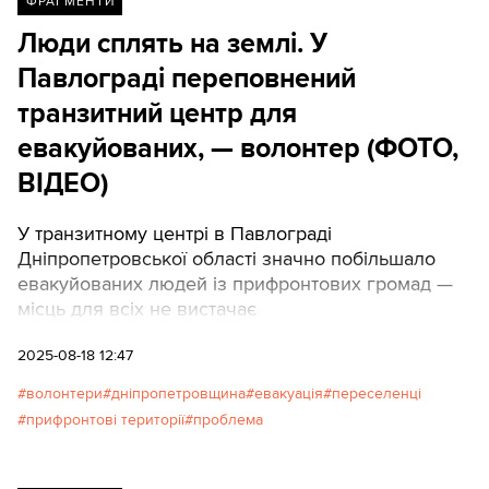
зазвичай на СТО приїздять на авто.
ФРАГМЕНТИ
Люди сплять на землі. У
Павлограді переповнений
транзитний центр для
евакуйованих, — волонтер (ФОТО,
ВІДЕО)
У транзитному центрі в Павлограді
Дніпропетровської області значно побільшало
евакуйованих людей із прифронтових громад —
місць для всіх не вистачає
2025-08-18 12:47
волонтери
дніпропетровщина
евакуація
переселенці
прифронтові території
проблема