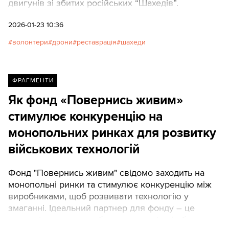
двигунів зі збитих російських “Шахедів”.
2026-01-23 10:36
волонтери
дрони
реставрація
шахеди
ФРАГМЕНТИ
Як фонд «Повернись живим»
стимулює конкуренцію на
монопольних ринках для розвитку
військових технологій
Фонд "Повернись живим" свідомо заходить на
монопольні ринки та стимулює конкуренцію між
виробниками, щоб розвивати технологію у
змаганні. Ідеальний партнер для фонду – це
компанія, яка може обгрунтувати ціну (тобто не