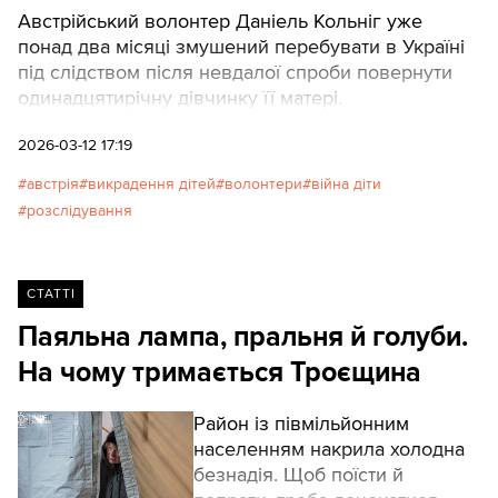
Австрійський волонтер Даніель Кольніг уже
понад два місяці змушений перебувати в Україні
під слідством після невдалої спроби повернути
одинадцятирічну дівчинку її матері.
2026-03-12 17:19
австрія
викрадення дітей
волонтери
війна діти
розслідування
СТАТТІ
Паяльна лампа, пральня й голуби.
На чому тримається Троєщина
Район із півмільйонним
населенням накрила холодна
безнадія. Щоб поїсти й