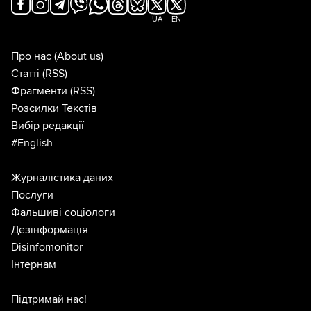
UA
EN
Про нас
(About us)
Статті
(RSS)
Фрагменти
(RSS)
Розсилки Текстів
Вибір редакції
#English
Журналістика даних
Послуги
Фальшиві соціологи
Дезінформація
Disinfomonitor
Інтернам
Підтримай нас!