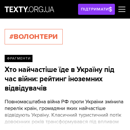
ПІДТРИМАТИ
#ВОЛОНТЕРИ
ФРАГМЕНТИ
Хто найчастіше їде в Україну під
час війни: рейтинг іноземних
відвідувачів
Повномасштабна війна РФ проти України змінила
перелік країн, громадяни яких найчастіше
відвідують Україну. Класичний туристичний потік
довоєнних років трансформувався під впливом
нових безпекових, логістичних та геополітичних