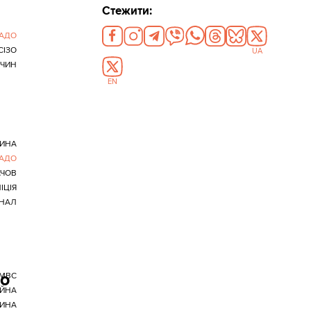
Стежити:
АДО
СІЗО
UA
ЧИН
EN
ИНА
АДО
АЧОВ
ІЦІЯ
ІНАЛ
до
МВС
ІЙНА
ИНА