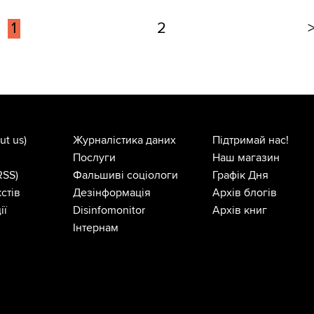
1
2
ut us)
Журналістика даних
Підтримай нас!
Послуги
Наш магазин
RSS)
Фальшиві соціологи
Графік Дня
стів
Дезінформація
Архів блогів
ії
Disinfomonitor
Архів книг
Інтернам