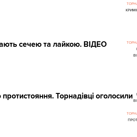
ТОРН
КРИМ
ають сечею та лайкою. ВІДЕО
ТОРН
В
 протистояння. Торнадівці оголосили
В
ТОРН
ПРО