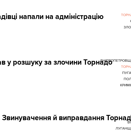
дівці напали на адміністрацію
ТОРН
ЗЛО
в у розшуку за злочини Торнадо
ДНІПРОПЕТРОВЩ
ТОРН
ПУГ
ПОЛ
КРИМ
. Звинувачення й виправдання Торна
В
ЛУГАНЩ