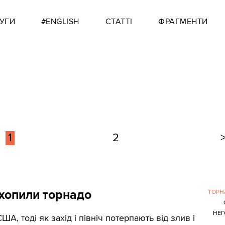
УГИ
#ENGLISH
СТАТТІ
ФРАГМЕНТИ
1
2
хопили торнадо
ТОРН
НЕГ
А, тоді як захід і північ потерпають від злив і