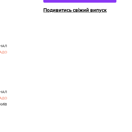
Подивитись свіжий випуск
ІНАЛ
АДО
ІНАЛ
АДО
КИЇВ