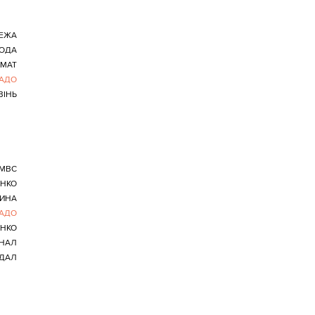
ЕЖА
ОДА
ІМАТ
АДО
ВІНЬ
МВС
НКО
ИНА
АДО
НКО
ІНАЛ
ДАЛ