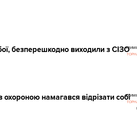
збої, безперешкодно виходили з СІЗО
КРИМ
ТОРН
 з охороною намагався відрізати собі
КРИМ
ТОРН