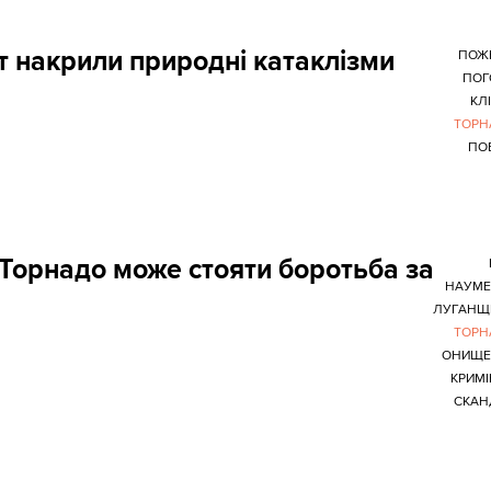
іт накрили природні катаклізми
ПОЖ
ПОГ
КЛ
ТОРН
ПО
 Торнадо може стояти боротьба за
НАУМЕ
ЛУГАНЩ
ТОРН
ОНИЩЕ
КРИМ
СКАН