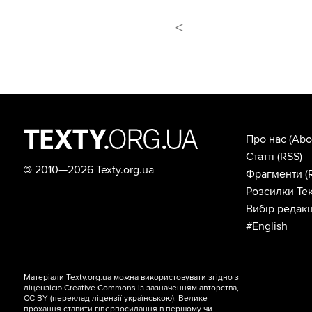
<
Про нас
(Abo
Статті
(RSS)
©
2010—2026 Texty.org.ua
Фрагменти
(
Розсилки Тек
Вибір редакц
#English
Матеріали Texty.org.ua можна використовувати згідно з
ліцензією
Creative Commons із зазначенням авторства,
CC BY
(переклад ліцензії
українською
). Велике
прохання ставити гіперпосилання в першому чи