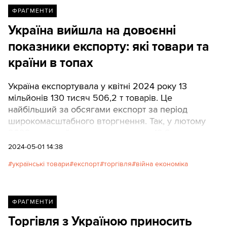
фермерів.
ФРАГМЕНТИ
Україна вийшла на довоєнні
показники експорту: які товари та
країни в топах
Україна експортувала у квітні 2024 року 13
мільйонів 130 тисяч 506,2 т товарів. Це
найбільший за обсягами експорт за період
широкомасштабного вторгнення. Так, у лютому
2022 року цей показник становив 12,8 млн тонн.
2024-05-01 14:38
українські товари
експорт
торгівля
війна економіка
ФРАГМЕНТИ
Торгівля з Україною приносить