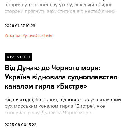
історичну торговельну угоду, оскільки обидві
сторони прагнуть захиститися від нестабільних
зв'язків зі США.
2026-01-27 10:23
торгівля
угода
єс
індія
ФРАГМЕНТИ
Від Дунаю до Чорного моря:
Україна відновила судноплавство
каналом гирла «Бистре»
Від сьогодні, 6 серпня, відновлено судноплавний
рух морським каналом гирла "Бистре", яке
сполучає річку Дунай та Чорне море.
2025-08-06 15:22