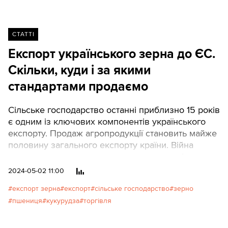
СТАТТІ
Експорт українського зерна до ЄС.
Скільки, куди і за якими
стандартами продаємо
Сільське господарство останні приблизно 15 років
є одним із ключових компонентів українського
експорту. Продаж агропродукції становить майже
половину загального експорту країни. Війна
суттєво ускладнила як вирощування, так і
транспортування. Традиційно Україна постачала
2024-05-02 11:00
зерно морем, але Росія більше ніж на рік
експорт зерна
експорт
сільське господарство
зерно
заблокувала ці шляхи. Коли Україна, шукаючи
пшениця
кукурудза
торгівля
спосіб обійти морську блокаду, почала везти
транзитом зерно через Польщу та інші сусідні
країни, це спричинило протести місцевих