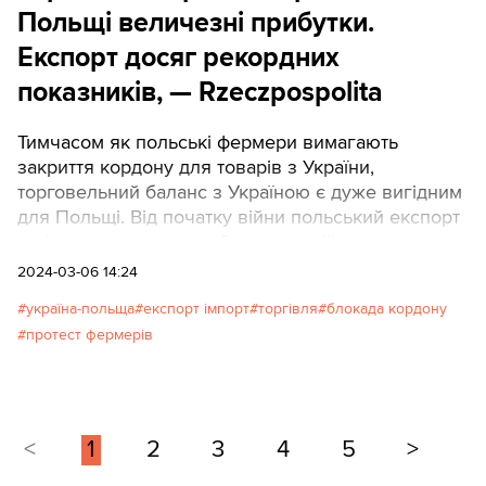
Польщі величезні прибутки.
Експорт досяг рекордних
показників, — Rzeczpospolita
Тимчасом як польські фермери вимагають
закриття кордону для товарів з України,
торговельний баланс з Україною є дуже вигідним
для Польщі. Від початку війни польський експорт
стрімко зростає, пише Rzeczpospolita.
2024-03-06 14:24
україна-польща
експорт імпорт
торгівля
блокада кордону
протест фермерів
<
1
2
3
4
5
>