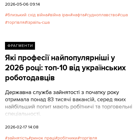
2026-05-06 09:14
близький схід війна
війна іран
нафта
судноплавство
сша
торгівля
ізраїль-сша
ФРАГМЕНТИ
Які професії найпопулярніші у
2026 році: топ-10 від українських
роботодавців
Державна служба зайнятості з початку року
отримала понад 83 тисячі вакансій, серед яких
найбільший попит мають робітничі та торговельні
спеціальності.
2026-02-17 14:08
зайнятість
ринок праці
робітники
торгівля