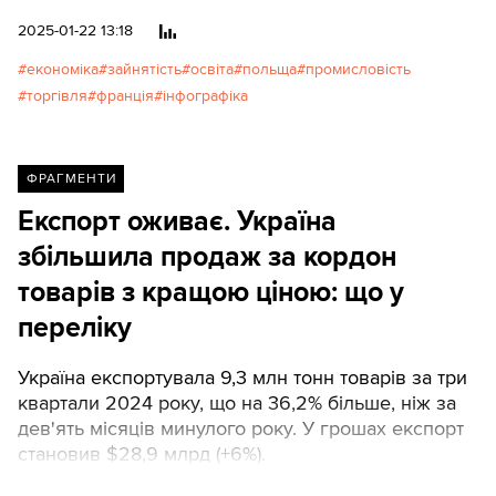
традицією в розвинених країнах Європи —
сусідній Польщі та багатій Франції. Texty.org.ua
2025-01-22 13:18
проаналізували дані статистики за 2023 рік по
економіка
зайнятість
освіта
польща
промисловість
зайнятості населення в Україні, сусідній Польщі,
торгівля
франція
інфографіка
яка вийшла з радянського табору, та заможній
країні старої Європи — Франції.Текст і графіка
оновлені, після того, як Texty.org.ua виявили
помилку в даних
ФРАГМЕНТИ
Експорт оживає. Україна
збільшила продаж за кордон
товарів з кращою ціною: що у
переліку
Україна експортувала 9,3 млн тонн товарів за три
квартали 2024 року, що на 36,2% більше, ніж за
дев'ять місяців минулого року. У грошах експорт
становив $28,9 млрд (+6%).