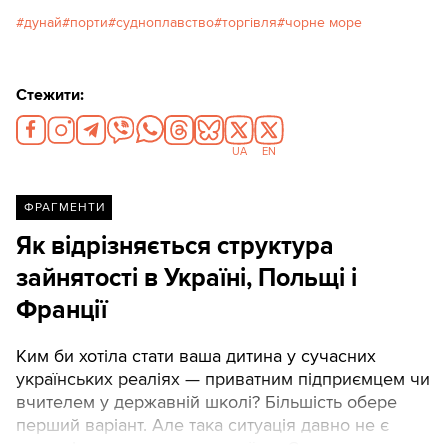
дунай
порти
судноплавство
торгівля
чорне море
Стежити:
UA
EN
ФРАГМЕНТИ
Як відрізняється структура
зайнятості в Україні, Польщі і
Франції
Ким би хотіла стати ваша дитина у сучасних
українських реаліях — приватним підприємцем чи
вчителем у державній школі? Більшість обере
перший варіант. Але така ситуація давно не є