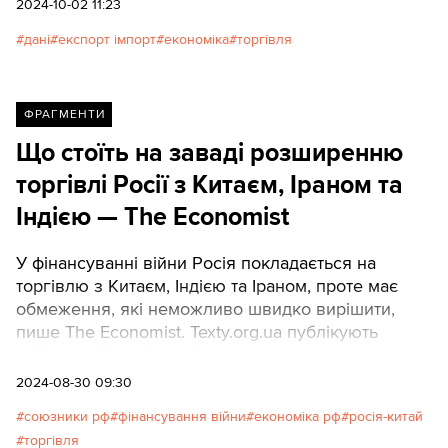
2024-10-02 11:23
дані
експорт імпорт
економіка
торгівля
ФРАГМЕНТИ
Що стоїть на заваді розширенню
торгівлі Росії з Китаєм, Іраном та
Індією — The Economist
У фінансуванні війни Росія покладається на
торгівлю з Китаєм, Індією та Іраном, проте має
обмеження, які неможливо швидко вирішити,
пише The Economist. Texty.org.ua публікують
найголовніше зі статті.
2024-08-30 09:30
союзники рф
фінансування війни
економіка рф
росія-китай
торгівля