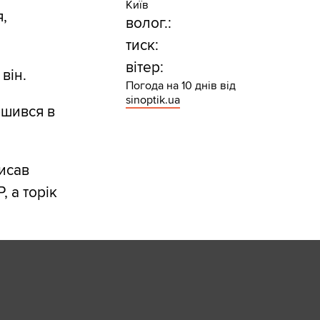
Київ
,
волог.:
тиск:
вітер:
він.
Погода на 10 днів від
sinoptik.ua
ршився в
писав
 а торік