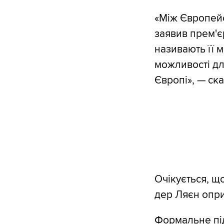
«Між Європейс
заявив прем'єр
називають її м
можливості для
Європі», — ска
Очікується, щ
дер Ляєн опри
Формальне під