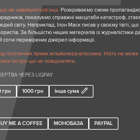
 що не наважуються інші.
Розкриваємо схеми пропагандист
зрадників, показуємо справжні масштаби катастроф, ста
дей світу. Наприклад, Ілон Маск писав у своєму твіті, що
ористів. За більшістю наших матеріалів із журналістики да
й сотні перевірених джерел інформації.
ід політичних примх мільйонера-власника. Ніхто не може
рити чи про що не повідомляти.
ЕРТВА ЧЕРЕЗ LIQPAY
0
грн
1000
грн
Інша сума
UY ME A COFFEE
МОНОБАЗА
PAYPAL