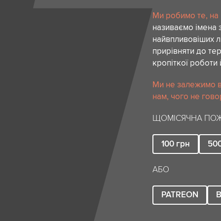
Ми робимо те, на
називаємо імена 
найвпливовіших лю
прирівняти до тер
кропіткої роботи 
Ми не залежимо в
нам, чого не гово
ЩОМІСЯЧНА ПОЖ
100
грн
50
АБО
PATREON
B