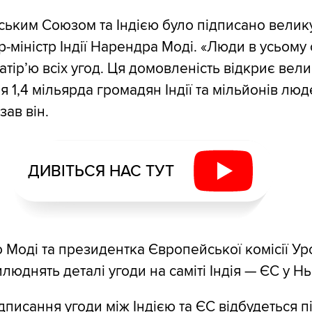
ьким Союзом та Індією було підписано велику
-міністр Індії Нарендра Моді. «Люди в усьому с
атір’ю всіх угод. Ця домовленість відкриє вели
 1,4 мільярда громадян Індії та мільйонів люд
зав він.
ДИВІТЬСЯ НАС ТУТ
о Моді та президентка Європейської комісії Ур
люднять деталі угоди на саміті Індія — ЄС у Н
писання угоди між Індією та ЄС відбудеться п