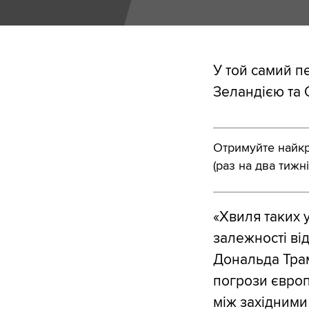
У той самий п
Зеландією та
Отримуйте найкра
(раз на два тижні
«Хвиля таких 
залежності ві
Дональда Трам
погрози європ
між західними