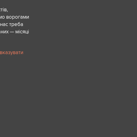
ів,
ємо ворогами
 нас треба
них — місяці
 вказувати