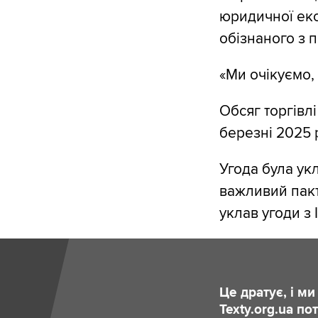
юридичної екс
обізнаного з п
«Ми очікуємо, 
Обсяг торгівлі
березні 2025 
Угода була укл
важливий пак
уклав угоди з
Це дратує, і м
Texty.org.ua п