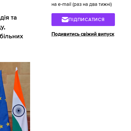
на e-mail (раз на два тижні)
дія та
ПІДПИСАТИСЯ
у,
Подивитись свіжий випуск
абільних