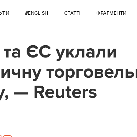
УГИ
#ENGLISH
СТАТТІ
ФРАГМЕНТИ
я та ЄС уклали
ричну торговель
у, — Reuters