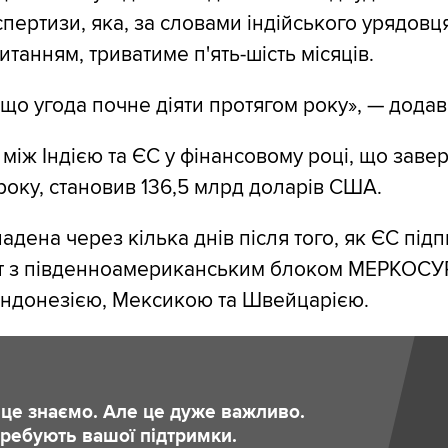
пертизи, яка, за словами індійського урядовця
итанням, триватиме п'ять-шість місяців.
що угода почне діяти протягом року», — додав 
 між Індією та ЄС у фінансовому році, що заве
року, становив 136,5 млрд доларів США.
адена через кілька днів після того, як ЄС під
т з південноамериканським блоком МЕРКОСУР,
 Індонезією, Мексикою та Швейцарією.
и це знаємо. Але це дуже важливо.
отребують вашої підтримки.