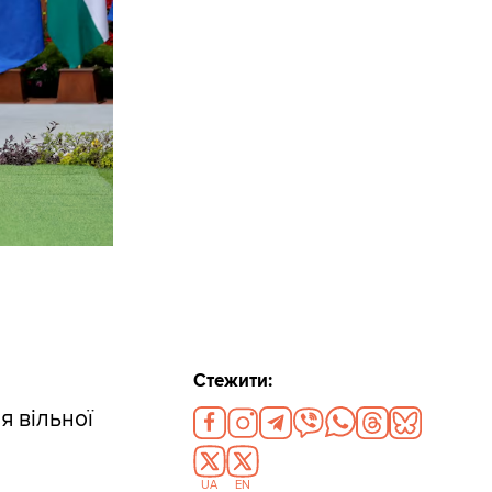
Стежити:
я вільної
UA
EN