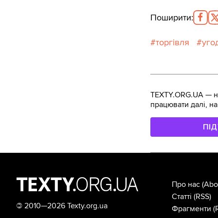
Поширити
:
торгівля
уго
TEXTY.ORG.UA — не
працювати далі, на
ПІ
Про нас
(Abo
Статті
(RSS)
©
2010—2026 Texty.org.ua
Фрагменти
(