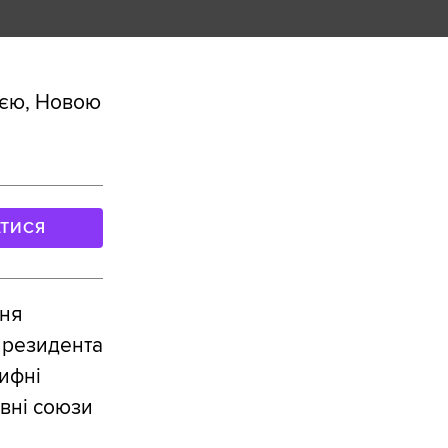
ією, Новою
АТИСЯ
ння
 президента
ифні
вні союзи