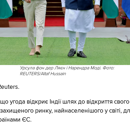
Урсула фон дер Ляєн і Нарендра Моді. Фото:
REUTERS/Altaf Hussain
euters.
що угода відкриє Індії шлях до відкриття свого
захищеного ринку, найнаселенішого у світі, дл
країнами ЄС.