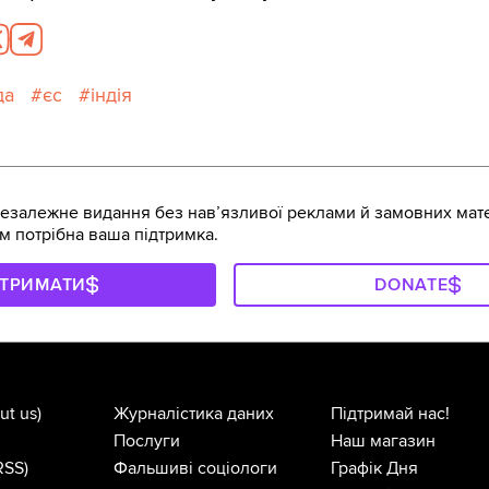
да
єс
індія
залежне видання без навʼязливої реклами й замовних мате
м потрібна ваша підтримка.
ДТРИМАТИ
DONATE
ut us)
Журналістика даних
Підтримай нас!
Послуги
Наш магазин
RSS)
Фальшиві соціологи
Графік Дня