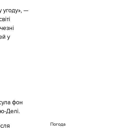
 угоду», —
віті
чезні
ей у
сула фон
ью-Делі.
Погода
ісля