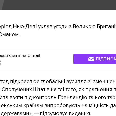
еріод Нью-Делі уклав угоди з Великою Британ
 Оманом.
щі статті на e-mail
ПІДПИС
)
угод підкреслює глобальні зусилля зі зменше
д Сполучених Штатів на тлі того, як прагнення
па взяти під контроль Гренландію та його тар
ейським країнам випробовують на міцність да
 державами», — підсумовує видання.