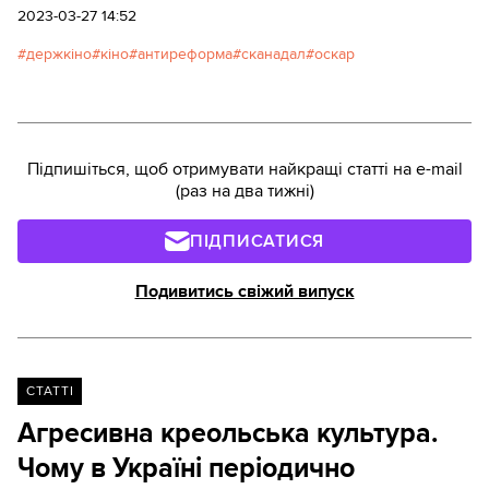
художню короткометражку про дітей Бахмута. Це
2023-03-27 14:52
теж додало емоцій.Про це, а також про
держкіно
кіно
антиреформа
сканадал
оскар
деградацію Держкіно ми поговорили з Іваном
Сауткіним, українським режисером, одним з
авторів проєкту BABYLON’13, який прославився
кінодокументалістикою під час Майдану-2014.
Підпишіться, щоб отримувати найкращі статті на e-mail
(раз на два тижні)
ПІДПИСАТИСЯ
Подивитись свіжий випуск
СТАТТІ
Агресивна креольська культура.
Чому в Україні періодично