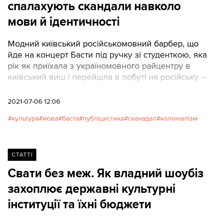
спалахують скандали навколо
мови й ідентичності
Модний київський російськомовний барбер, що
йде на концерт Басти під ручку зі студенткою, яка
рік як приїхала з україномовного райцентру в
київський виш і перейшла в побуті на російську –
це ті самі Голохвастов і Проня Прокопівна, що
прямують в «Ілюзіон» на показ «Коварной
2021-07-06 12:06
Матильды», тільки в інших історичних декораціях.
культура
мова
баста
публіцистика
сканадал
колоніалізм
СТАТТІ
Свати без меж. Як владний шоубіз
захоплює державні культурні
інституції та їхні бюджети