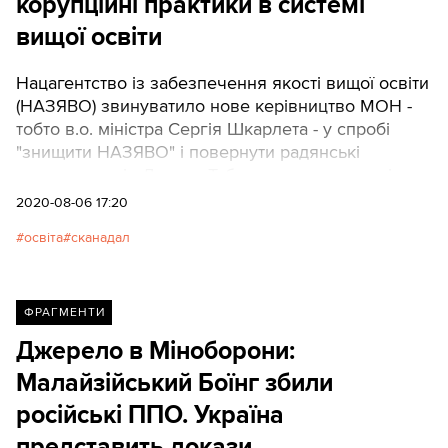
корупційні практики в системі
вищої освіти
Нацагентство із забезпечення якості вищої освіти
(НАЗЯВО) звинуватило нове керівництво МОН -
тобто в.о. міністра Сергія Шкарлета - у спробі
"знищити НАЗЯВО" і повернути радянські
практики часів Дмитра Табачника у вищу освіту.
Про це пише видання "Ліга".
2020-08-06 17:20
освіта
сканадал
ФРАГМЕНТИ
Джерело в Міноборони:
Малайзійський Боїнг збили
російські ППО. Україна
представить докази