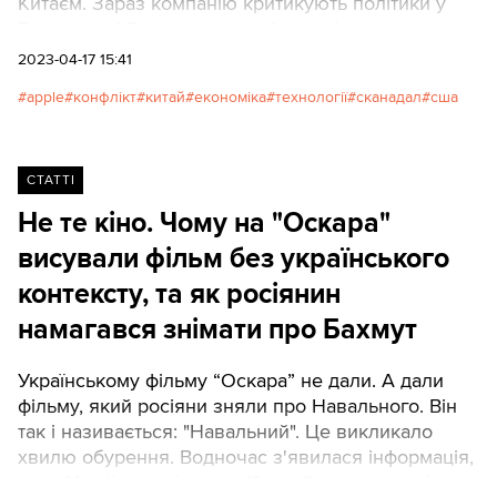
Китаєм. Зараз компанію критикують політики у
Вашингтоні й теж за надто тісну співпрацю з
потенційним військовим супротивником Америки.
2023-04-17 15:41
Та 95 % товарів компанії й досі виробляють у
apple
конфлікт
китай
економіка
технології
сканадал
сша
Китаї. І це змінити дуже важко.Автор: Каміла
Гладікова, Синопсис
СТАТТІ
Не те кіно. Чому на "Оскара"
висували фільм без українського
контексту, та як росіянин
намагався знімати про Бахмут
Українському фільму “Оскара” не дали. А дали
фільму, який росіяни зняли про Навального. Він
так і називається: "Навальний". Це викликало
хвилю обурення. Водночас з'явилася інформація,
що в Україну приїхав російський режисер знімати