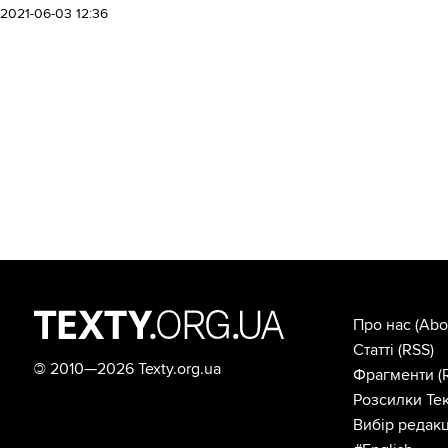
2021-06-03 12:36
Про нас
(Abo
Статті
(RSS)
©
2010—2026 Texty.org.ua
Фрагменти
(
Розсилки Тек
Вибір редакц