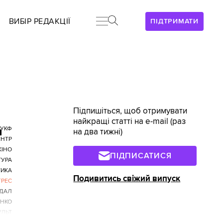
ВИБІР РЕДАКЦІЇ
ПІДТРИМАТИ
Підпишіться, щоб отримувати
найкращі статті на e-mail (раз
а
УКФ
на два тижні)
НТР
КІНО
ПІДПИСАТИСЯ
ТУРА
ТИКА
Подивитись свіжий випуск
ГРЕС
ДАЛ
ЕНКО
УЛЬТ