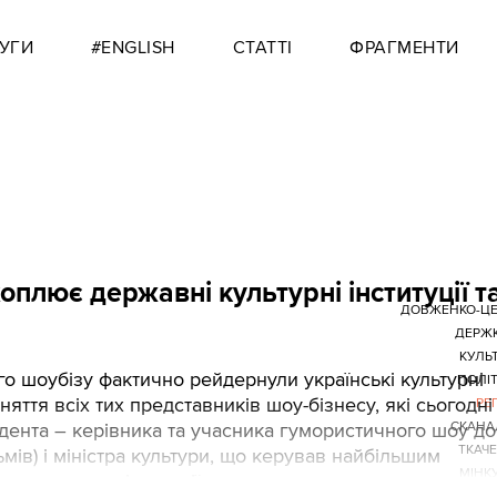
УГИ
#ENGLISH
СТАТТІ
ФРАГМЕНТИ
оплює державні культурні інституції т
ДОВЖЕНКО-ЦЕ
ДЕРЖ
КУЛЬ
ого шоубізу фактично рейдернули українські культурні
ПОЛІ
няття всіх тих представників шоу-бізнесу, які сьогодні
РЕ
идента – керівника та учасника гумористичного шоу до
СКАНА
ТКАЧ
мів) і міністра культури, що керував найбільшим
МІНК
ставниками індустрії розваг.