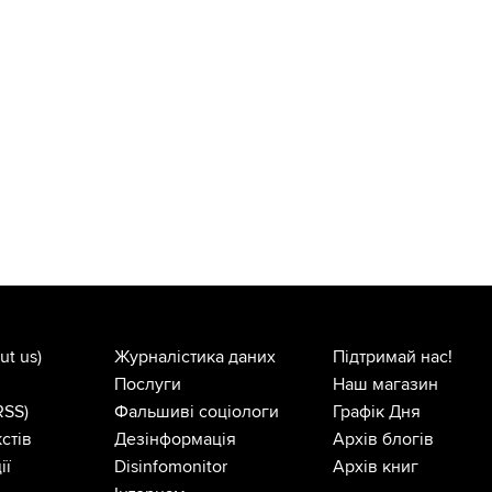
ut us)
Журналістика даних
Підтримай нас!
Послуги
Наш магазин
RSS)
Фальшиві соціологи
Графік Дня
стів
Дезінформація
Архів блогів
ії
Disinfomonitor
Архів книг