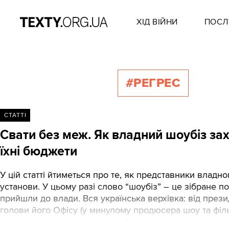
ХІД ВІЙНИ
ПОСЛ
#РЕГРЕС
СТАТТІ
Свати без меж. Як владний шоубіз зах
їхні бюджети
У цій статті йтиметься про те, як представники владн
установи. У цьому разі слово “шоубіз” – це зібране по
прийшли до влади. Вся українська верхівка: від през
голови його Офісу (у минулому продюсера шоу та філь
розважальним телеканалом, буквально просотана пред