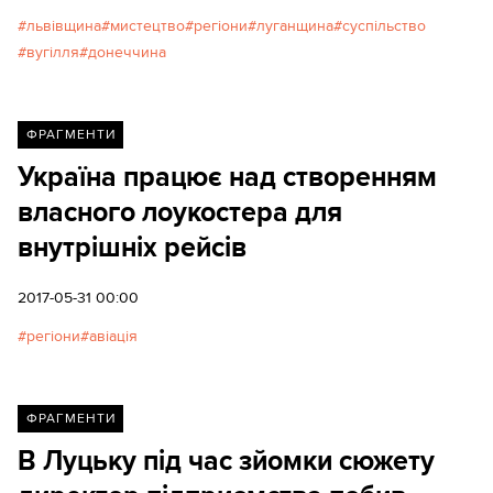
львівщина
мистецтво
регіони
луганщина
суспільство
вугілля
донеччина
ФРАГМЕНТИ
Україна працює над створенням
власного лоукостера для
внутрішніх рейсів
2017-05-31 00:00
регіони
авіація
ФРАГМЕНТИ
В Луцьку під час зйомки сюжету