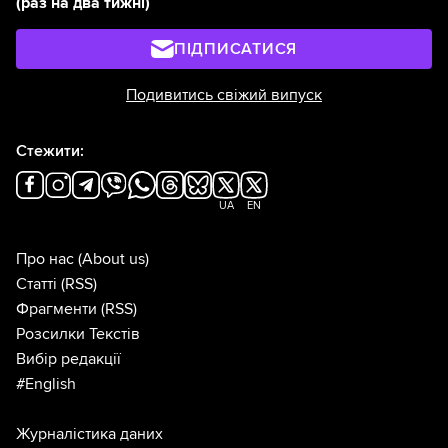
(раз на два тижні)
ПІДПИСАТИСЯ
Подивитись свіжий випуск
Стежити:
UA
EN
Про нас
(About us)
Статті
(RSS)
Фрагменти
(RSS)
Розсилки Текстів
Вибір редакції
#English
Журналістика даних