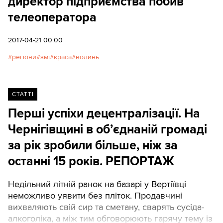
директор підприємства побив
телеоператора
2017-04-21 00:00
регіони
змі
краса
волинь
СТАТТІ
Перші успіхи децентралізації. На
Чернігівщині в об’єднаній громаді
за рік зробили більше, ніж за
останні 15 років. РЕПОРТАЖ
Недільний літній ранок на базарі у Вертіївці
неможливо уявити без пліток. Продавчині
вихваляють свій сир та сметану, сварять сусіда-
алкоголіка, а між тим обговорюють гарячу тему із