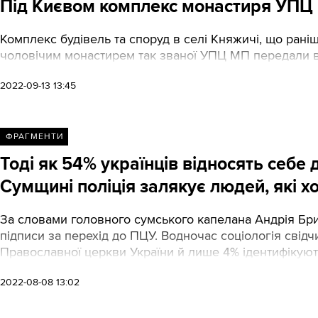
Під Києвом комплекс монастиря УПЦ
Комплекс будівель та споруд в селі Княжичі, що ра
чоловічим монастирем так званої УПЦ МП передали в
2022-09-13 13:45
ФРАГМЕНТИ
Тоді як 54% українців відносять себе
Сумщині поліція залякує людей, які 
За словами головного сумського капелана Андрія Бри
підписи за перехід до ПЦУ. Водночас соціологія свідч
Православної церкви України й лише 4% ідентифікуют
2022-08-08 13:02