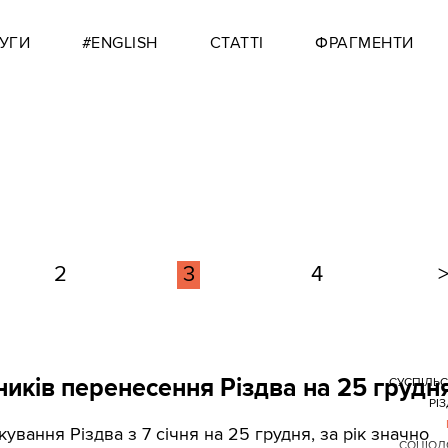
УГИ
#ENGLISH
СТАТТІ
ФРАГМЕНТИ
2
3
4
ників перенесення Різдва на 25 грудн
СУСПІЛЬ
РІ
кування Різдва з 7 січня на 25 грудня, за рік значно
СОЦІОЛ