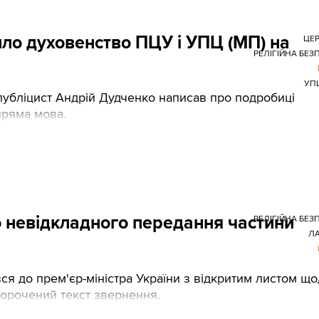
ло духовенство ПЦУ і УПЦ (МП) на
ЦЕ
РЕЛІГІЙНА БЕЗ
УП
 публіцист Андрій Дудченко написав про подробиці
 пряма мова.
 невідкладного передання частини
РЕЛІГІЙНА БЕЗ
Л
вся до прем'єр-міністра України з відкритим листом щ
корочений текст звернення.