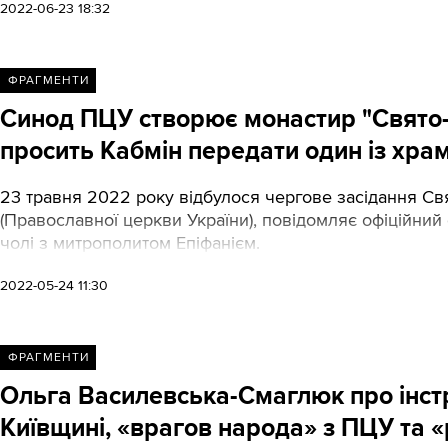
2022-06-23 18:32
ФРАГМЕНТИ
Синод ПЦУ створює монастир "Свято-
просить Кабмін передати один із хра
23 травня 2022 року відбулося чергове засідання Св
(Православної церкви України), повідомляє офіційний 
чолі з митрополитом Епіфанієм.
2022-05-24 11:30
ФРАГМЕНТИ
Ольга Василевська-Смаглюк про інстр
Київщині, «врагов народа» з ПЦУ та «