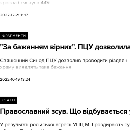
зросла і сягнула 44%.
2022-12-21 11:17
ФРАГМЕНТИ
"За бажанням вірних". ПЦУ дозволила
Священний Синод ПЦУ дозволив проводити різдвяні б
храму виявлять таке бажання
2022-10-19 13:24
СТАТТІ
Православний зсув. Що відбувається у
У результаті російської агресії УПЦ МП роздирають су