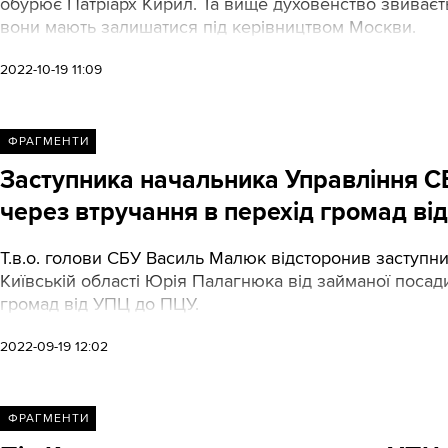
обурює Патріарх Кирил. Та вище духовенство звиваєт
вони мають залишатися під керівництвом Москви.
2022-10-19 11:09
ФРАГМЕНТИ
Заступника начальника Управління СБ
через втручання в перехід громад в
Т.в.о. голови СБУ Василь Малюк відсторонив заступни
Київській області Юрія Палагнюка від займаної посад
громад від УПЦ до ПЦУ.
2022-09-19 12:02
ФРАГМЕНТИ