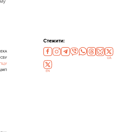
ому
Стежити:
ПЕКА
СБУ
UA
ПЦУ
ЦМП
EN