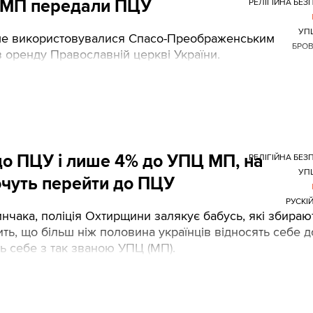
 МП передали ПЦУ
РЕЛІГІЙНА БЕЗ
УП
ніше використовувалися Спасо-Преображенським
БРО
 оренду Православній церкві України.
 до ПЦУ і лише 4% до УПЦ МП, на
РЕЛІГІЙНА БЕЗ
УП
хочуть перейти до ПЦУ
РУСКІЙ
нчака, поліція Охтирщини залякує бабусь, які збираю
ить, що більш ніж половина українців відносять себе д
ь себе з так званою УПЦ (МП).