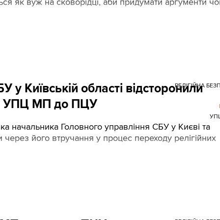
ься як вуж на сковорідці, аби придумати аргументи ч
У у Київській області відсторонили
РЕЛІГІЙНА БЕЗ
ід УПЦ МП до ПЦУ
УП
ка начальника Головного управління СБУ у Києві та
и через його втручання у процес переходу релігійних