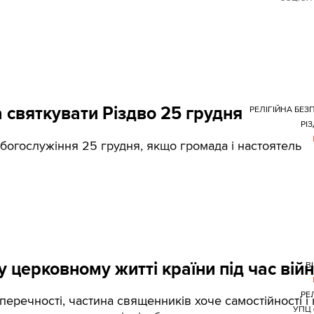
 святкувати Різдво 25 грудня
РЕЛІГІЙНА БЕЗ
РІ
огослужіння 25 грудня, якщо громада і настоятель
 церковному житті країни під час вій
В
РЕЛ
перечності, частина священників хоче самостійності і 
УПЦ 