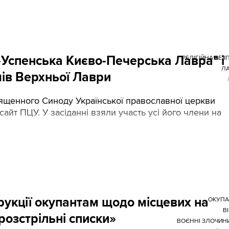
Успенська Києво-Печерська Лавра" і
РЕЛІГІЙНА БЕЗ
Л
мів Верхньої Лаври
ященного Синоду Української православної церкви
сайт ПЦУ. У засіданні взяли участь усі його члени на
укції окупантам щодо місцевих на
ОКУПА
В
розстрільні списки»
ВОЄННІ ЗЛОЧИН