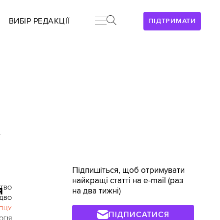
ВИБІР РЕДАКЦІЇ
ПІДТРИМАТИ
>
Підпишіться, щоб отримувати
найкращі статті на e-mail (раз
я
СТВО
на два тижні)
ЗДВО
ПЦУ
ПІДПИСАТИСЯ
ОГІЯ