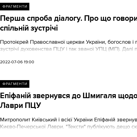
ФРАГМЕНТИ
Перша спроба діалогу. Про що говори
спільній зустрічі
Протоієрей Православної церкви України, богослов і
зустрічі духовенства ПЦУ і так званої УПЦ (МП). Далі
2022-07-06 19:00
ФРАГМЕНТИ
Епіфаній звернувся до Шмигаля щодо
Лаври ПЦУ
Митрополит Київський і всієї України Епіфаній зверну
Києво-Печерської Лаври. "Тексти" публікують дещо с