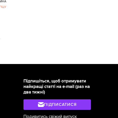
ИНА
ПЦУ
>
Підпишіться, щоб отримувати
найкращі статті на e-mail (раз на
два тижні)
ПІДПИСАТИСЯ
Подивитись свіжий випуск