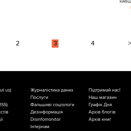
КИЇВЩ
2
3
4
ut us)
Журналістика даних
Підтримай нас!
Послуги
Наш магазин
RSS)
Фальшиві соціологи
Графік Дня
стів
Дезінформація
Архів блогів
ії
Disinfomonitor
Архів книг
Інтернам