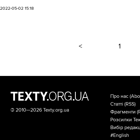
2022-05-02 15:18
<
1
Про нас
(Abo
Статті
(RSS)
©
2010—2026 Texty.org.ua
Фрагменти
(
Розсилки Тек
Вибір редакц
#English