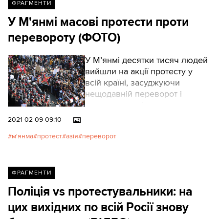
ФРАГМЕНТИ
У М'янмі масові протести проти
перевороту (ФОТО)
У М’янмі десятки тисяч людей
вийшли на акції протесту у
всій країні, засуджуючи
нещодавній переворот і
вимагаючи звільнення
фактичної лідерки країни,
2021-02-09 09:10
нобелівської лавреатки Аун
м'янма
протест
азія
переворот
Сан Су Чжі. Це найбільші акції
протесту в країні після
Шафранової революції 2007
року, яка допомогла
ФРАГМЕНТИ
стимулювати перехід до
Поліція vs протестувальники: на
демократії.
цих вихідних по всій Росії знову