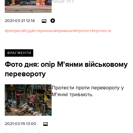
пише УП.
2021-03-21 12:14
репресії
суд
стерненко
кримінал
протест
протести
ФРАГМЕНТИ
Фото дня: опір М'янми військовому
перевороту
Протести проти перевороту у
М'янмі тривають.
2021-03-19 13:00