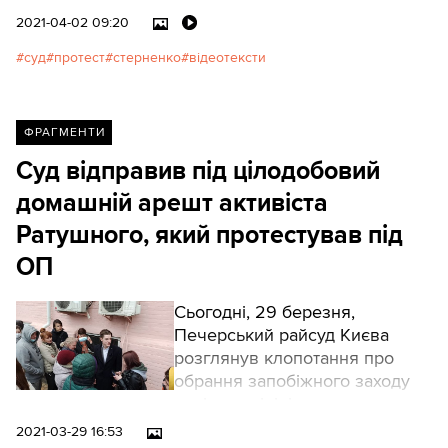
арешт. Згодом аналогічний
2021-04-02 09:20
захід застосували й до Сергія
суд
протест
стерненко
відеотексти
Філімонова.
ФРАГМЕНТИ
Суд відправив під цілодобовий
домашній арешт активіста
Ратушного, який протестував під
ОП
Сьогодні, 29 березня,
Печерський райсуд Києва
розглянув клопотання про
обрання запобіжного заходу
керівнику ініціативи
"Захистимо Протасів Яр"
2021-03-29 16:53