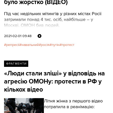
було жорстко (ВІДЕО)
Під час недільних мітингів у різних містах Росії
затримали понад 4 тис. осіб, найбільше – у
Москві. ОМОН бив людей.
2021-02-01 09:48
репресії
навальний
росія
путін
протест
ФРАГМЕНТИ
«Люди стали зліші» у відповідь на
агресію ОМОНу: протести в РФ у
кількох відео
Літня жінка з першого відео
потрапила в реанімацію: