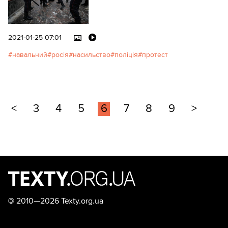
2021-01-25 07:01
навальний
росія
насильство
поліція
протест
<
3
4
5
6
7
8
9
>
©
2010—2026 Texty.org.ua