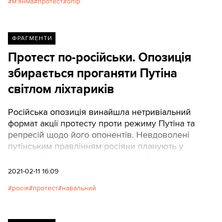
м'янма
протест
опір
ФРАГМЕНТИ
Протест по-російськи. Опозиція
збирається проганяти Путіна
світлом ліхтариків
Російська опозиція винайшла нетривіальний
формат акції протесту проти режиму Путіна та
репресій щодо його опонентів. Невдоволені
путінським правлінням росіяни планують у
неділю, 14 лютого, вийти у двори будинків
(наголошуємо – саме власних будинків, а не
2021-02-11 16:09
вулиць чи площ), увімкнути ліхтарики й посвітити
росія
протест
навальний
ними в небо. І після цього Путін, звісно ж,
злякається, добровільно зречеться влади та
втече у невідомому напрямку.