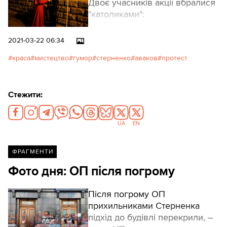
Двоє учасників акції вбралися
"католиками":
2021-03-22 06:34
краса
мистецтво
гумор
стерненко
аваков
протест
Стежити:
UA
EN
ФРАГМЕНТИ
Фото дня: ОП після погрому
Після погрому ОП
прихильниками Стерненка
підхід до будівлі перекрили, –