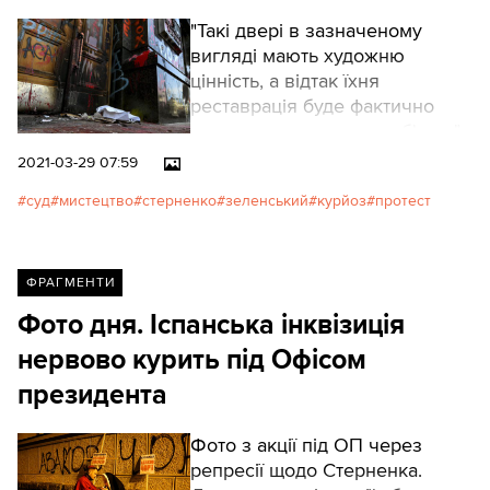
"Такі двері в зазначеному
вигляді мають художню
цінність, а відтак їхня
реставрація буде фактично
знищенням такого артоб'єкту",
– йдеться у заяві артгалереї.
2021-03-29 07:59
суд
мистецтво
стерненко
зеленський
курйоз
протест
ФРАГМЕНТИ
Фото дня. Іспанська інквізиція
нервово курить під Офісом
президента
Фото з акції під ОП через
репресії щодо Стерненка.