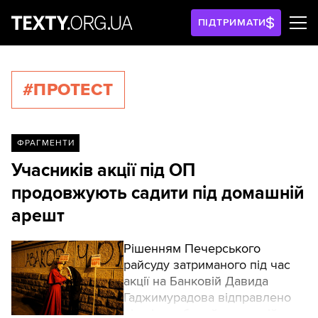
ПІДТРИМАТИ
#ПРОТЕСТ
ФРАГМЕНТИ
Учасників акції під ОП
продовжують садити під домашній
арешт
Рішенням Печерського
райсуду затриманого під час
акції на Банковій Давида
Гаджимурадова відправлено
під цілодобовий домашній