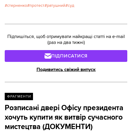
Роману Ратушному у справі
стерненко
протест
ратушний
суд
про акцію протесту під Офісом
президента 20 березня. Суд
задовольнив клопотання
обвинувачення – Ратушного
відправили під цілодобовий
Підпишіться, щоб отримувати найкращі статті на e-mail
домашній арешт.
(раз на два тижні)
ПІДПИСАТИСЯ
Подивитись свіжий випуск
ФРАГМЕНТИ
Розписані двері Офісу президента
хочуть купити як витвір сучасного
мистецтва (ДОКУМЕНТИ)