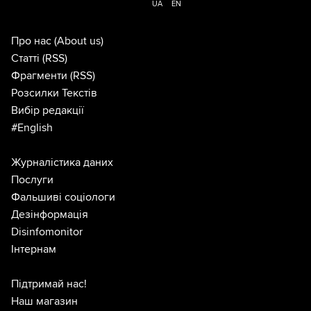
UA
EN
Про нас
(About us)
Статті
(RSS)
Фрагменти
(RSS)
Розсилки Текстів
Вибір редакції
#English
Журналістика даних
Послуги
Фальшиві соціологи
Дезінформація
Disinfomonitor
Інтернам
Підтримай нас!
Наш магазин