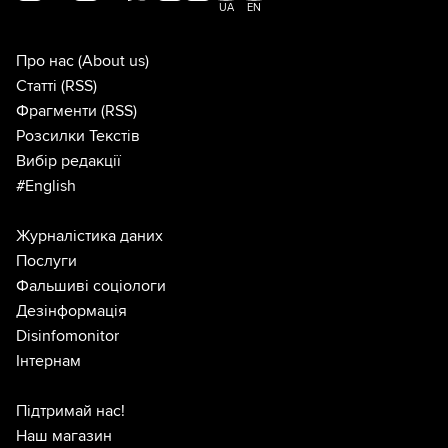
UA
EN
Про нас
(About us)
Статті
(RSS)
Фрагменти
(RSS)
Розсилки Текстів
Вибір редакції
#English
Журналістика даних
Послуги
Фальшиві соціологи
Дезінформація
Disinfomonitor
Інтернам
Підтримай нас!
Наш магазин