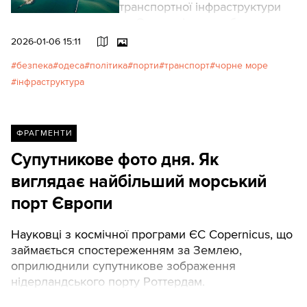
транспортної інфраструктури
на Одещині та спроби вивести
її з ладу розповідає економіко-
2026-01-06 15:11
географ, асоційований
безпека
одеса
політика
порти
транспорт
чорне море
дослідник Міжуніверситетської
інфраструктура
науково-дослідницької
лабораторії «Географія міст»
(Париж, Франція) Іван Савчук.
ФРАГМЕНТИ
Супутникове фото дня. Як
виглядає найбільший морський
порт Європи
Науковці з космічної програми ЄС Copernicus, що
займається спостереженням за Землею,
оприлюднили супутникове зображення
нідерландського порту Роттердам.