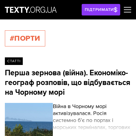
ПІДТРИМАТИ
#ПОРТИ
СТАТТІ
Перша зернова (війна). Економіко-
географ розповів, що відбувається
на Чорному морі
Війна в Чорному морі
активізувалася. Росія
системно б’є по портах і
морських терміналах, торгових
суднах, що прямують до