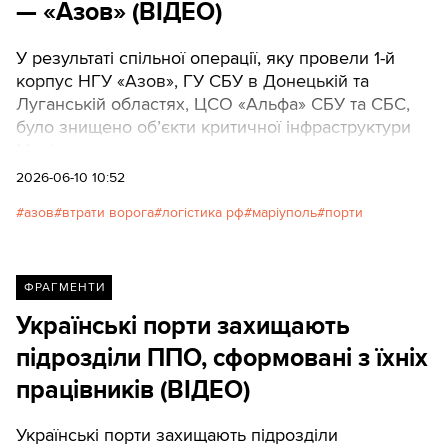
— «Азов» (ВІДЕО)
У результаті спільної операції, яку провели 1-й
корпус НГУ «Азов», ГУ СБУ в Донецькій та
Луганській областях, ЦСО «Альфа» СБУ та СБС,
було знищено об’єкти критичної інфраструктури
Маріупольського порту.
2026-06-10 10:52
азов
втрати ворога
логістика рф
маріуполь
порти
ФРАГМЕНТИ
Українські порти захищають
підрозділи ППО, сформовані з їхніх
працівників (ВІДЕО)
Українські порти захищають підрозділи