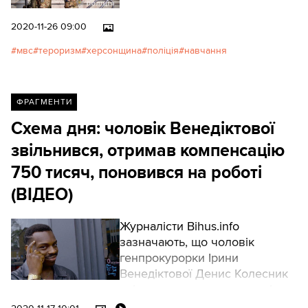
2020-11-26 09:00
мвс
тероризм
херсонщина
поліція
навчання
ФРАГМЕНТИ
Схема дня: чоловік Венедіктової
звільнився, отримав компенсацію
750 тисяч, поновився на роботі
(ВІДЕО)
Журналісти Bihus.info
зазначають, що чоловік
генпрокурорки Ірини
Венедіктової Денис Колесник
звільнився з посади, а потім
поновився й отримав у ході