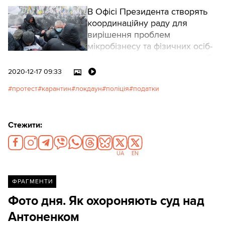
В Офісі Президента створять
координаційну раду для
вирішення проблем
мікробізнесу та фізичних осіб-
підприємців, пише пресслужба
ОП.
2020-12-17 09:33
протест
карантин
локдаун
поліція
податки
Стежити:
UA
EN
ФРАГМЕНТИ
Фото дня. Як охороняють суд над
Антоненком