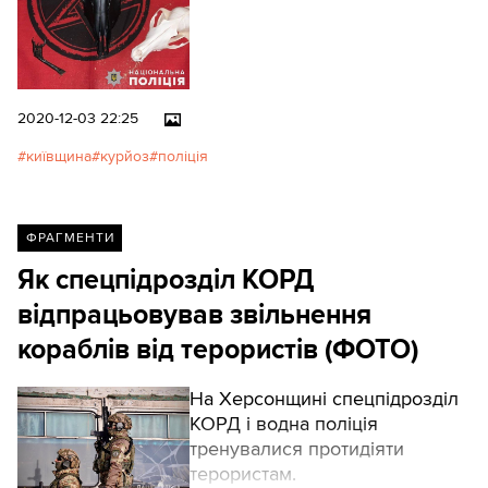
2020-12-03 22:25
київщина
курйоз
поліція
ФРАГМЕНТИ
Як спецпідрозділ КОРД
відпрацьовував звільнення
кораблів від терористів (ФОТО)
На Херсонщині спецпідрозділ
КОРД і водна поліція
тренувалися протидіяти
терористам.