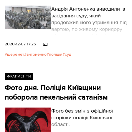
Андрія Антоненка виводили із
засідання суду, який
продовжив його утримання під
вартою, по живому коридору
між десятків поліціянтів,
екіпірованих краще, ніж на
2020-12-07 17:25
фронті.
шеремет
антоненко
поліція
суд
ФРАГМЕНТИ
Фото дня. Поліція Київщини
поборола пекельний сатанізм
Фото без змін з офіційної
сторінки поліції Київської
області.