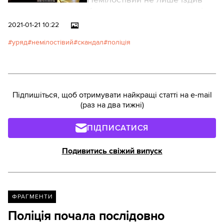
Києвом у нетверезому стані, а
й зчепився з патрульними
2021-01-21 10:22
поліцейськими та хвалився
уряд
немілостівий
скандал
поліція
своєю посадою, коли його
зупинили.
Підпишіться, щоб отримувати найкращі статті на e-mail
(раз на два тижні)
ПІДПИСАТИСЯ
Подивитись свіжий випуск
ФРАГМЕНТИ
Поліція почала послідовно