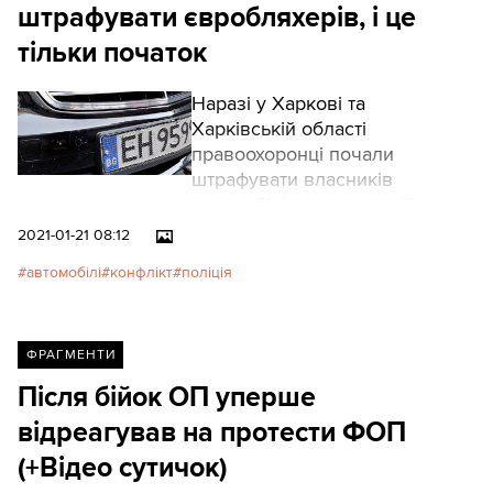
штрафувати євробляхерів, і це
тільки початок
Наразі у Харкові та
Харківській області
правоохоронці почали
штрафувати власників
автомобілів на іноземній
реєстрації на суму 8,5 тис. грн.
2021-01-21 08:12
За кілька днів уже
автомобілі
конфлікт
поліція
оштрафували десятки водіїв.
Систему незабаром планують
поширити на всю країну.
ФРАГМЕНТИ
Після бійок ОП уперше
відреагував на протести ФОП
(+Відео сутичок)