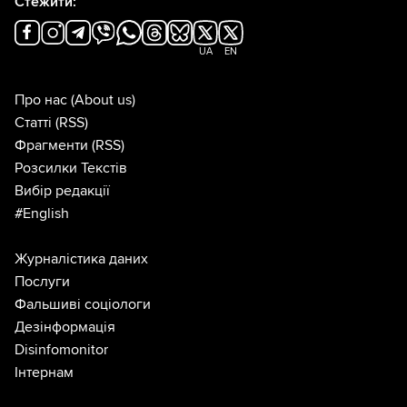
Стежити:
UA
EN
Про нас
(About us)
Статті
(RSS)
Фрагменти
(RSS)
Розсилки Текстів
Вибір редакції
#English
Журналістика даних
Послуги
Фальшиві соціологи
Дезінформація
Disinfomonitor
Інтернам