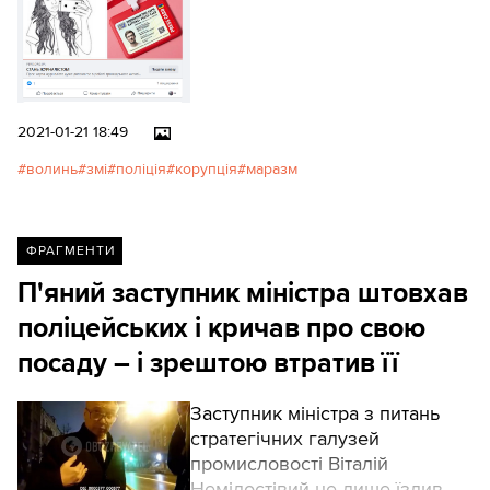
2021-01-21 18:49
волинь
змі
поліція
корупція
маразм
ФРАГМЕНТИ
П'яний заступник міністра штовхав
поліцейських і кричав про свою
посаду – і зрештою втратив її
Заступник міністра з питань
стратегічних галузей
промисловості Віталій
Немілостівий не лише їздив