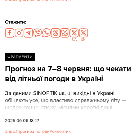
коливання магнітного поля.
Стежити:
UA
EN
ФРАГМЕНТИ
Прогноз на 7–8 червня: що чекати
від літньої погоди в Україні
За даними SINOPTIK.ua, ці вихідні в Україні
обіцяють усе, що властиво справжньому літу —
щедре сонце, спеку, місцями короткі дощі.
2025-06-06 18:47
літо
прогноз погоди
синоптик