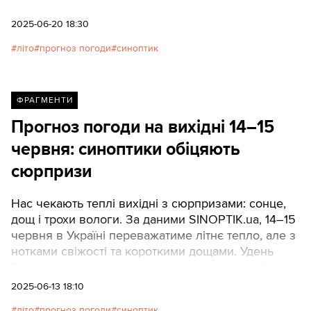
2025-06-20 18:30
літо
прогноз погоди
синоптик
ФРАГМЕНТИ
Прогноз погоди на вихідні 14–15
червня: синоптики обіцяють
сюрпризи
Нас чекають теплі вихідні з сюрпризами: сонце,
дощ і трохи вологи. За даними SINOPTIK.ua, 14–15
червня в Україні переважатиме літнє тепло, але з
нотками свіжості та короткими дощами. Удень
буде спекотно, але місцями можливі зливи й
грози, особливо в центрі та на сході. Алергікам і
2025-06-13 18:10
метеочутливим варто зважати на пилок і
літо
прогноз погоди
синоптик