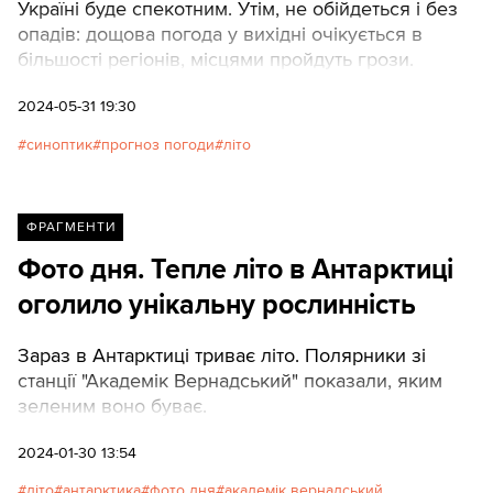
Україні буде спекотним. Утім, не обійдеться і без
опадів: дощова погода у вихідні очікується в
більшості регіонів, місцями пройдуть грози.
2024-05-31 19:30
синоптик
прогноз погоди
літо
ФРАГМЕНТИ
Фото дня. Тепле літо в Антарктиці
оголило унікальну рослинність
Зараз в Антарктиці триває літо. Полярники зі
станції "Академік Вернадський" показали, яким
зеленим воно буває.
2024-01-30 13:54
літо
антарктика
фото дня
академік вернадський