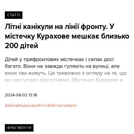
СТАТТІ
Літні канікули на лінії фронту. У
містечку Курахове мешкає близько
200 дітей
Дітей у прифронтових містечках і селах досі
багато. Вони не завжди гуляють на вулиці, але
вони там живуть. Це тривожно з огляду на те, що
ми поступово відступаємо. Містечко Курахове в
Донецькій області за 10 кілометрів від фронту не
виняток.
2024-08-02 13:18
війна
курахове
літо
обстріли
діти
ФРАГМЕНТИ