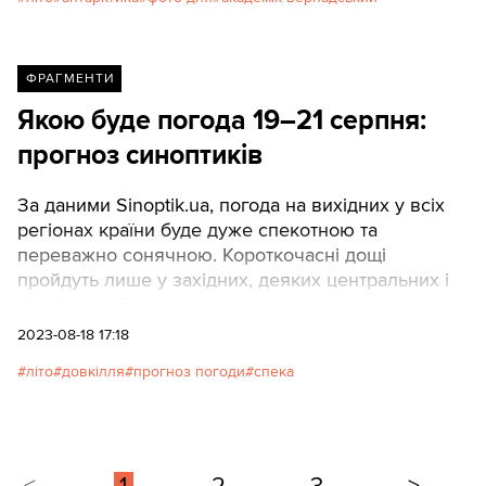
ФРАГМЕНТИ
Якою буде погода 19–21 серпня:
прогноз синоптиків
За даними Sinoptik.ua, погода на вихідних у всіх
регіонах країни буде дуже спекотною та
переважно сонячною. Короткочасні дощі
пройдуть лише у західних, деяких центральних і
північних областях.
2023-08-18 17:18
літо
довкілля
прогноз погоди
спека