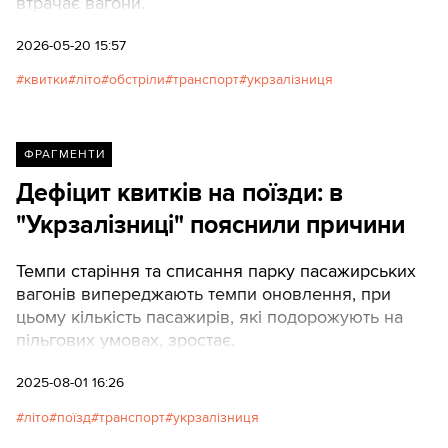
втрачає вагони.
2026-05-20 15:57
квитки
літо
обстріли
транспорт
укрзалізниця
ФРАГМЕНТИ
Дефіцит квитків на поїзди: в
"Укрзалізниці" пояснили причини
Темпи старіння та списання парку пасажирських
вагонів випереджають темпи оновлення, при
цьому кількість пасажирів, які подорожують на
пільгових умовах, зростає.
2025-08-01 16:26
літо
поїзд
транспорт
укрзалізниця