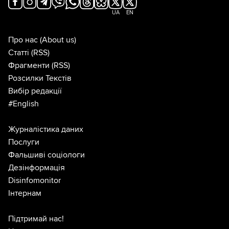
UA
EN
Про нас
(About us)
Статті
(RSS)
Фрагменти
(RSS)
Розсилки Текстів
Вибір редакції
#English
Журналістика даних
Послуги
Фальшиві соціологи
Дезінформація
Disinfomonitor
Інтернам
Підтримай нас!