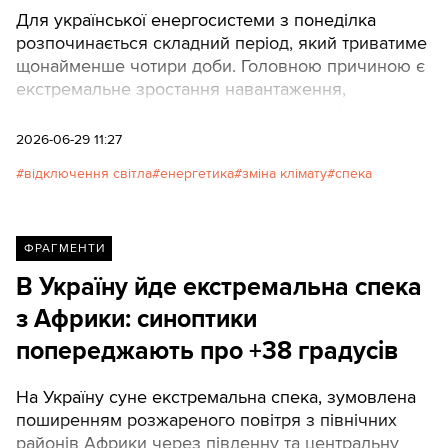
Для української енергосистеми з понеділка
розпочинається складний період, який триватиме
щонайменше чотири доби. Головною причиною є
екстремальне зростання навантаження,
викликане високою температурою повітря.
2026-06-29 11:27
відключення світла
енергетика
зміна клімату
спека
ФРАГМЕНТИ
В Україну йде екстремальна спека
з Африки: синоптики
попереджають про +38 градусів
На Україну суне екстремальна спека, зумовлена
поширенням розжареного повітря з північних
районів Африки через південну та центральну