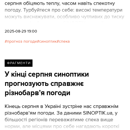
серпня обіцяють теплу, часом навіть спекотну
погоду. Турбуйтеся про себе: високі температури
можуть виснажувати, особливо чутливих до тиску
та алергенів. За даними SINOPTIK.ua, майже по
всій країні показники на термометрах
2025-08-29 19:00
триматимуться вище кліматичної норми на 2–5 °C,
прогноз погоди
синоптик
спека
а сухе повітря підсилюватиме ризик пожеж.
ФРАГМЕНТИ
У кінці серпня синоптики
прогнозують справжнє
різнобарв’я погоди
Кінець серпня в Україні зустріне нас справжнім
різнобарв’ям погоди. За даними SINOPTIK.ua, у
більшості регіонів переважатиме спека вище
норми, але місцями про себе нагадають короткі