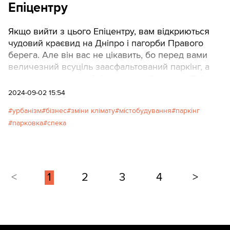
Епіцентру
Якщо вийти з цього Епіцентру, вам відкриються
чудовий краєвид на Дніпро і пагорби Правого
берега. Але він вас не цікавить, бо перед вами
величезний всуціль заасфальтований паркінг, а
частину краєвиду обрізає високий паркан. Влітку
асфальт нагрівається так, що хочеться дихати
2024-09-02 15:54
ротом, як витягнута на берег риба. А тут могло б
урбанізм
бізнес
зміни клімату
містобудування
паркінг
бути ще одне приємне й затишне місце.
парковка
спека
<
1
2
3
4
>