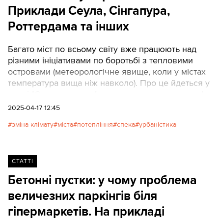
Приклади Сеула, Сінгапура,
Роттердама та інших
Багато міст по всьому світу вже працюють над
різними ініціативами по боротьбі з тепловими
островами (метеорологічне явище, коли у містах
температура вища ніж навколо). Про це йдеться у
статті "Острови спеки" аргентинського видання La
Nación. Texty.org.ua переказують основне.
2025-04-17 12:45
зміна клімату
міста
потепління
спека
урбаністика
СТАТТІ
Бетонні пустки: у чому проблема
величезних паркінгів біля
гіпермаркетів. На прикладі