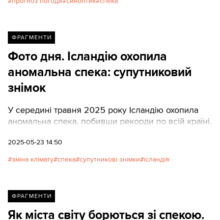
прогноз погоди
синоптик
спека
ФРАГМЕНТИ
Фото дня. Ісландію охопила
аномальна спека: супутниковий
знімок
У середині травня 2025 року Ісландію охопила
аномальна спека, побивши рекорди по всій країні.
2025-05-23 14:50
зміна клімату
спека
супутникові знімки
ісландія
ФРАГМЕНТИ
Як міста світу борються зі спекою.