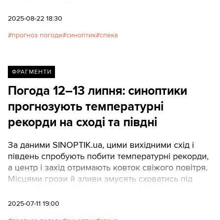
дощі й грози. Повітря насичене пилком —
алергікам варто подбати про здоров’я.
2025-08-22 18:30
прогноз погоди
синоптик
спека
ФРАГМЕНТИ
Погода 12–13 липня: синоптики
прогнозують температурні
рекорди на сході та півдні
За даними SINOPTIK.ua, цими вихідними схід і
південь спробують побити температурні рекорди,
а центр і захід отримають ковток свіжого повітря.
Місцями грози й зливи змусять сховатись під
дахом. Погода обіцяє і теплі ночі, і раптові дощі.
2025-07-11 19:00