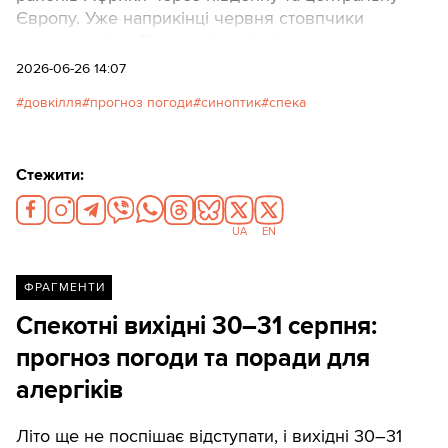
Європу. Уже наприкінці червня стовпчики
термометрів у більшості регіонів перетнуть
позначку у 30 градусів, а в окремих областях
2026-06-26 14:07
досягнуть аномальних 35–38 градусів вище нуля.
довкілля
прогноз погоди
синоптик
спека
Стежити:
UA
EN
ФРАГМЕНТИ
Спекотні вихідні 30–31 серпня:
прогноз погоди та поради для
алергіків
Літо ще не поспішає відступати, і вихідні 30–31