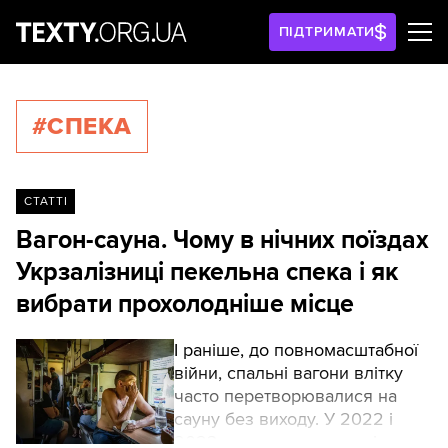
ПІДТРИМАТИ
#СПЕКА
СТАТТІ
Вагон-сауна. Чому в нічних поїздах
Укрзалізниці пекельна спека і як
вибрати прохолодніше місце
І раніше, до повномасштабної
війни, спальні вагони влітку
часто перетворювалися на
сауну без виходу. У 2022 і
2023 роках скарг на такі