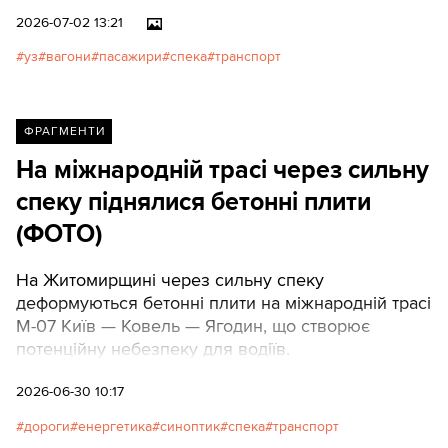
незручності поменшало —
2026-07-02 13:21
пасажири розуміли, що «не на
уз
вагони
пасажири
спека
транспорт
часі», та й хаяти залізницю не
ок. А зараз все більше людей
хоче отримати базовий
комфорт за сплачені кошти, а
ФРАГМЕНТИ
не лише доставку з точки А до
На міжнародній трасі через сильну
точки Б у пекельних умовах.
спеку піднялися бетонні плити
(ФОТО)
На Житомирщині через сильну спеку
деформуються бетонні плити на міжнародній трасі
М-07 Київ — Ковель — Ягодин, що створює
потенційну небезпеку для водіїв.
2026-06-30 10:17
дороги
енергетика
синоптик
спека
транспорт