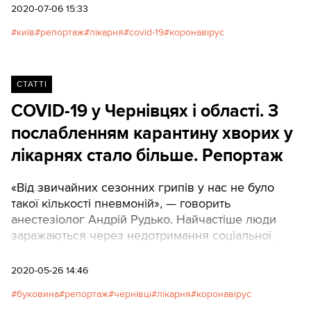
коронавірусом. Тато, мама та сестра чоловіка
2020-07-06 15:33
також борються з цією недугою, але у столиці – в
київ
репортаж
лікарня
covid-19
коронавірус
лікарні №9. Ми поговорили з хворими та
лікарями.
СТАТТІ
COVID-19 у Чернівцях і області. З
послабленням карантину хворих у
лікарнях стало більше. Репортаж
«Від звичайних сезонних грипів у нас не було
такої кількості пневмоній», — говорить
анестезіолог Андрій Рудько. Найчастіше люди
заражаються через недотримання соціальної
дистанції. У лікарнях достатньо захисних засобів,
апаратів штучного дихання та основних ліків.
2020-05-26 14:46
Проте обіцяних доплат ще немає. Пацієнт
буковина
репортаж
чернівці
лікарня
коронавірус
постійно хоче зірвати маску, розповідає інший