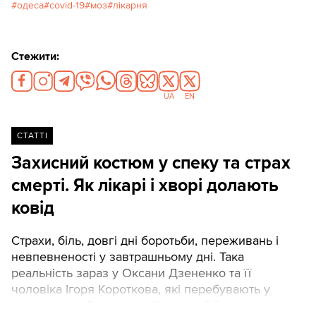
одеса
covid-19
моз
лікарня
лікарні.
Стежити:
UA
EN
СТАТТІ
Захисний костюм у спеку та страх
смерті. Як лікарі і хворі долають
ковід
Страхи, біль, довгі дні боротьби, переживань і
невпевненості у завтрашньому дні. Така
реальність зараз у Оксани Дзененко та її
чоловіка Ігоря Короткова, які перебувають у
лікарні міста Боярка під Києвом. Обоє – з