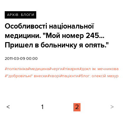
наш співрозмовник. Якщо ця вентиляція
відбувається тривалий час, на обличчі можуть
утворюватися навіть пролежні. Бажано постійно
АРХІВ: БЛОГИ
бути поруч комусь із персоналу. Якого, на жаль,
Особливості національної
бракує.
медицини. "Мой номер 245...
Пришел в больничку я опять."
2011-03-09 00:00
поліклініка
медицина
черги
лікарня
докл ім. мечникова
"добровільні" внески
хворі
пацієнти
блог: олексій мазур
<
1
2
>