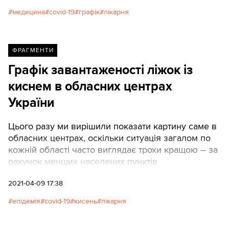
медицина
covid-19
графік
лікарня
ФРАГМЕНТИ
Графік завантаженості ліжок із
киснем в обласних центрах
України
Цього разу ми вирішили показати картину саме в
обласних центрах, оскільки ситуація загалом по
кожній області часто виглядає трохи кращою – за
рахунок менших населених пунктів
2021-04-09 17:38
епідемія
covid-19
кисень
лікарня