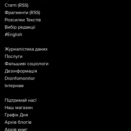
Статті
(RSS)
Фрагменти
(RSS)
Розсилки Текстів
Вибір редакції
#English
Журналістика даних
Послуги
Фальшиві соціологи
Дезінформація
Disinfomonitor
Інтернам
Підтримай нас!
Наш магазин
Графік Дня
Архів блогів
Архів книг