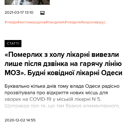
2021-03-17 13:10
лікарі
житомирщина
пандемія
лікарня
коронавірус
СТАТТІ
«Померлих з холу лікарні вивезли
лише після дзвінка на гарячу лінію
МОЗ». Будні ковідної лікарні Одеси
Буквально кілька днів тому влада Одеси радісно
прозвітувала про відкриття нових місць для
хворих на COVID-19 у міській лікарні N 5.
Щоправда про те, що там бракує елементарного,
як і самих медиків – повідомити забули. А вже
сьогодні пацієнти та їхні родичі розповідають
2020-12-02 14:55
жахливі історії про те, що відбувається у цій