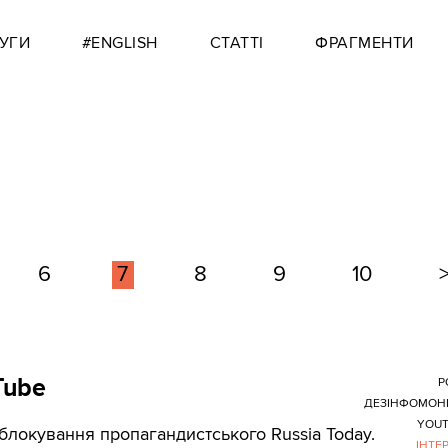
УГИ
#ENGLISH
СТАТТІ
ФРАГМЕНТИ
6
7
8
9
10
Tube
Р
ДЕЗІНФОМОН
YOUT
 блокування пропагандистського Russia Today.
ІНТЕ