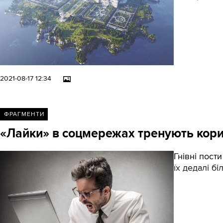
2021-08-17 12:34
ФРАГМЕНТИ
«Лайки» в соцмережах тренують кори
Гнівні пост
їх дедалі бі