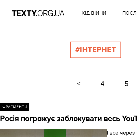
ХІД ВІЙНИ
ПОСЛ
#ІНТЕРНЕТ
<
4
5
ФРАГМЕНТИ
Росія погрожує заблокувати весь You
І все через