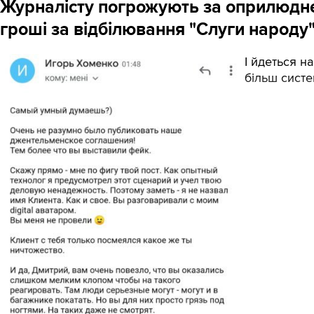
Журналісту погрожують за оприлюдне
гроші за відбілювання "Слуги народу
І йдеться н
більш систе