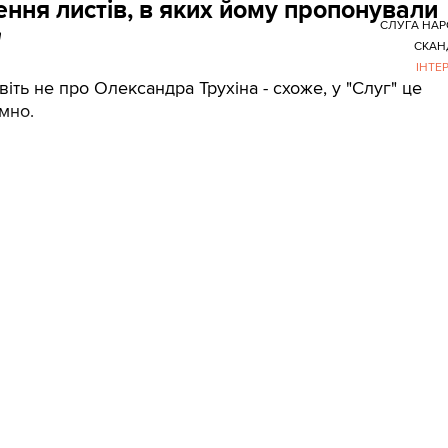
ння листів, в яких йому пропонували
СЛУГА НА
"
СКАН
ІНТЕ
авіть не про Олександра Трухіна - схоже, у "Слуг" це
мно.