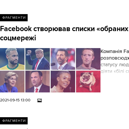
ФРАГМЕНТИ
Facebook створював списки «обраних
соцмережі
Компанія Fa
розповсюдж
статусу люд
діяти «білі
2021-09-15 13:00
ФРАГМЕНТИ