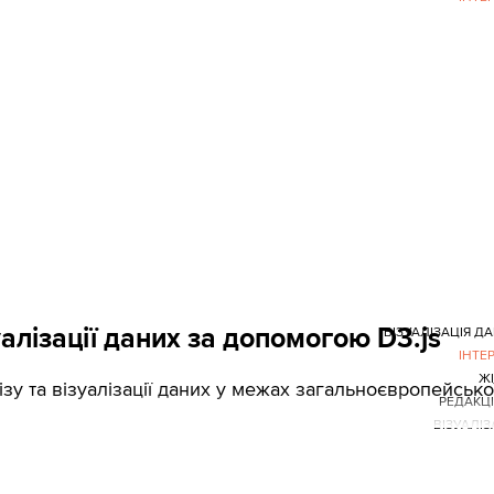
алізації даних за допомогою D3.js
ВІЗУАЛІЗАЦІЯ Д
ІНТЕ
Ж
у та візуалізації даних у межах загальноєвропейсько
РЕДАКЦ
ВІЗУАЛІЗ