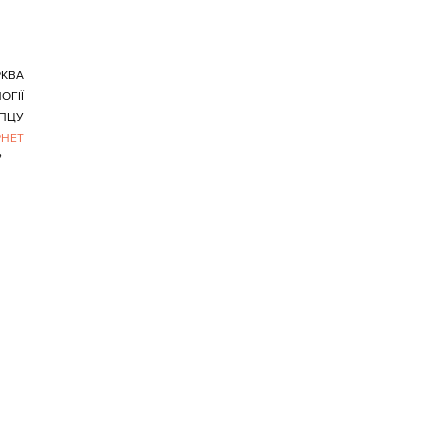
РКВА
ОГІЇ
ПЦУ
РНЕТ
,