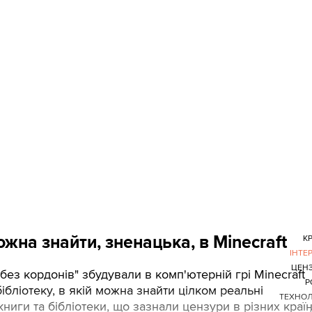
ожна знайти, зненацька, в Minecraft
К
ІНТЕ
ЦЕН
без кордонів" збудували в комп'ютерній грі Minecraft
Р
бібліотеку, в якій можна знайти цілком реальні
ТЕХНОЛ
книги та бібліотеки, що зазнали цензури в різних країн