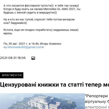
2021-08-31 18:06
ФРАГМЕНТИ
Цензуровані книжки та статті тепер м
"Репортери 
віртуальну 
електронні 