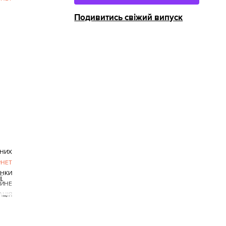
Подивитись свіжий випуск
АНИХ
РНЕТ
ІНКИ
ї
ІЙНЕ
АЦІЯ