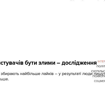
стувачів бути злими – дослідження
ІНТЕ
ПОЛІ
СУСПІЛЬ
и збирають найбільше лайків – у результаті люди пишу
ПСИХОЛ
льше.
СОЦМЕР