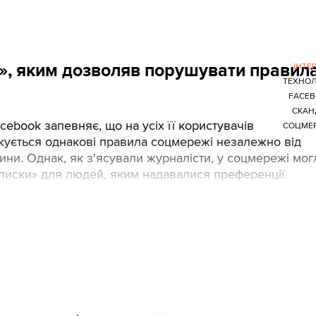
», яким дозволяв порушувати правил
ІНТЕ
ТЕХНОЛ
FACEB
СКАН
cebook запевняє, що на усіх її користувачів
СОЦМЕР
ується однакові правила соцмережі незалежно від
ини. Однак, як з'ясували журналісти, у соцмережі мог
 списки» для людей, яким надавалися преференції.