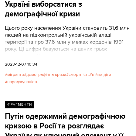
Україні виборсатися з
демографічної кризи
Цього року населення України становить 31,6 млн
людей на підконтрольній українській владі
території та про 37,6 млн у межах кордонів 1991
року. Ці цифри базуються на даних трьох
головних мобільних операторів країни, адже
Держстат у ході війни не в змозі точно
2023-12-07 10:34
підрахувати українців
мігранти
демографічна криза
смертність
війна діти
народжуваність
ФРАГМЕНТИ
Путін одержимий демографічною
кризою в Росії та розглядає
Україну як ключовий елемент у її