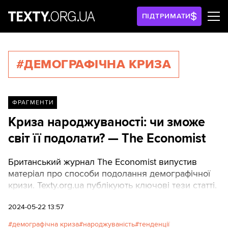
ПІДТРИМАТИ
#ДЕМОГРАФІЧНА КРИЗА
ФРАГМЕНТИ
Криза народжуваності: чи зможе
світ її подолати? — The Economist
Британський журнал The Economist випустив
матеріал про способи подолання демографічної
кризи. Texty.org.ua публікують ключові тези статті.
2024-05-22 13:57
демографічна криза
народжуваність
тенденції