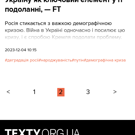
подоланні, — FT
Росія стикається з важкою демографічною
кризою. Війна в Україні одночасно і посилює цю
кризу, і є спробою Кремля подолати проблему.
2023-12-04 10:15
деградація росії
народжуваність
путін
демографічна криза
<
1
2
3
>