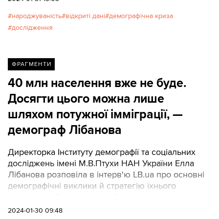
народжуваність
відкриті дані
демографічна криза
дослідження
ФРАГМЕНТИ
40 млн населення вже не буде.
Досягти цього можна лише
шляхом потужної імміграції, —
демограф Лібанова
Директорка Інституту демографії та соціальних
досліджень імені М.В.Птухи НАН України Елла
Лібанова розповіла в інтерв'ю LB.ua про основні
демографічні виклики й стратегію їхнього
подолання. Texty.org.ua публікують ключові тези
науковиці.
2024-01-30 09:48