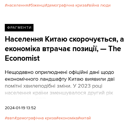
населення
біженці
демографічна криза
війна люди
ФРАГМЕНТИ
Населення Китаю скорочується, а
економіка втрачає позиції, — The
Economist
Нещодавно оприлюднені офіційні дані щодо
економічного ландшафту Китаю виявили дві
помітні хвилеподібні зміни. У 2023 році
населення країни зменшувалося другий рік
поспіль. А її ВВП скоротився в доларовому
еквіваленті.
2024-01-19 13:52
ввп
демографічна криза
економіка
китай