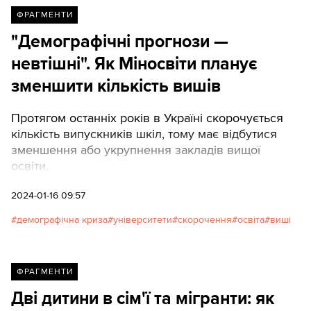
ФРАГМЕНТИ
"Демографічні прогнози —
невтішні". Як Міносвіти планує
зменшити кількість вишів
Протягом останніх років в Україні скорочується
кількість випускників шкіл, тому має відбутися
зменшення або укрупнення закладів вищої
освіти.
2024-01-16 09:57
демографічна криза
університети
скорочення
освіта
виші
ФРАГМЕНТИ
Дві дитини в сім'ї та мігранти: як