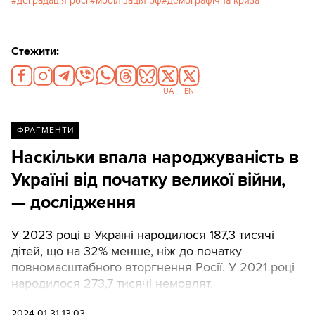
деградація росії
мобілізація рф
демографічна криза
Стежити:
UA
EN
ФРАГМЕНТИ
Наскільки впала народжуваність в
Україні від початку великої війни,
— дослідження
У 2023 році в Україні народилося 187,3 тисячі
дітей, що на 32% менше, ніж до початку
повномасштабного вторгнення Росії. У 2021 році
народилося 273,7 тисячі немовлят.
2024-01-31 13:03