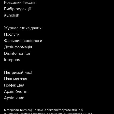
Розсилки Текстів
Вибір редакції
#English
Журналістика даних
Послуги
Фальшиві соціологи
Дезінформація
Disinfomonitor
Інтернам
Підтримай нас!
Наш магазин
Графік Дня
Архів блогів
Архів книг
Матеріали Texty.org.ua можна використовувати згідно з
ліцензією
Creative Commons із зазначенням авторства, CC BY