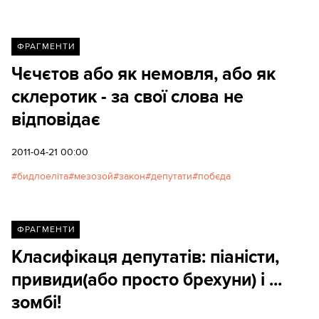
оприлюднення даних про письмову реєстрацію
депутатів - лише на одному засіданні, денному 7
квітня - у "більшості" під час голосувань було
ФРАГМЕНТИ
достатньо депутатів, щоб приймати закони, не
Чєчєтов або як немовля, або як
порушуючи Конституцію (і теж, тоді у залі було
склеротик - за свої слова не
лише 228 чоловік).
відповідає
2011-04-21 00:00
бидлоеліта
мезозой
закон
депутати
побєда
ФРАГМЕНТИ
Класифікаця депутатів: піаністи,
привиди(або просто брехуни) і ...
зомбі!