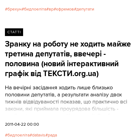
брехун
бидлоеліта
вр
єфремов
депутати
СТАТТІ
Зранку на роботу не ходить майже
третина депутатів, ввечері -
половина (новий інтерактивний
графік від ТЕКСТИ.org.ua)
На вечірні засідання ходить лише близько
половини депутатів, а результати аналізу двох
тижнів відвідуваності показав, що практично всі
закони, які приймала проурядова більшість -
прийняті з порушенням Конституції. Особливо
жахливою виглядає ситуація ввечері, коли у
2011-04-22 00:00
"більшості" у залі немає і третини від повного
бидлоеліта
datavis
рада
складу депутатів ВР.Наразі, з 5 квітня - початку