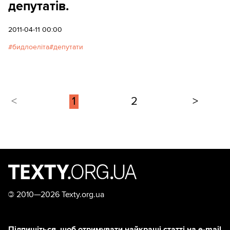
депутатів.
2011-04-11 00:00
бидлоеліта
депутати
<
1
2
>
©
2010—2026 Texty.org.ua
Підпишіться, щоб отримувати найкращі статті на e-mail