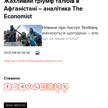
Жахливий тріумф талібів в
Афганістані – аналітика The
Economist
Новини про поступ Талібану
змінюються щогодини – але
що за ними стоїть?
2021-08-16 06:36
афганістан
талібан
війна
аналітика
Стежити:
UA
EN
ФРАГМЕНТИ