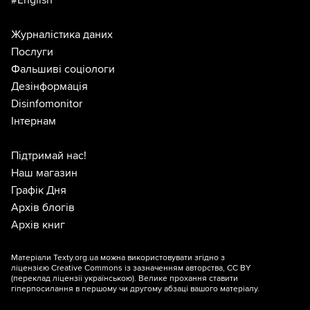
#English
Журналістика даних
Послуги
Фальшиві соціологи
Дезінформація
Disinfomonitor
Інтернам
Підтримай нас!
Наш магазин
Графік Дня
Архів блогів
Архів книг
Матеріали Texty.org.ua можна використовувати згідно з
ліцензією
Creative Commons із зазначенням авторства, CC BY
(переклад ліцензії
українською
). Велике прохання ставити
гіперпосилання в першому чи другому абзаці вашого матеріалу.