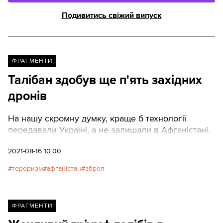
Подивитись свіжий випуск
ФРАГМЕНТИ
Талібан здобув ще п'ять західних
дронів
На нашу скромну думку, краще б технології
передавали Україні, а не залишали в Афганістані.
2021-08-16 10:00
тероризм
афганістан
зброя
ФРАГМЕНТИ