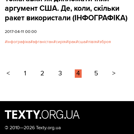
аргумент США. Де, коли, скільки
ракет використали (ІНФОГРАФІКА)
2017-04-11 00:00
інфографіка
афганістан
сирія
ірак
сша
лівія
зброя
<
1
2
3
4
5
>
©
2010—2026 Texty.org.ua