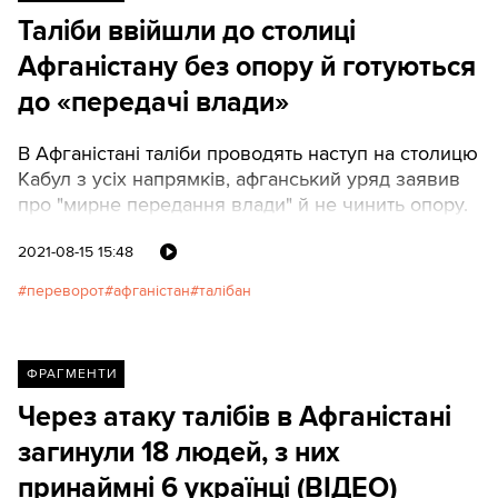
Таліби ввійшли до столиці
Афганістану без опору й готуються
до «передачі влади»
В Афганістані таліби проводять наступ на столицю
Кабул з усіх напрямків, афганський уряд заявив
про "мирне передання влади" й не чинить опору.
2021-08-15 15:48
переворот
афганістан
талібан
ФРАГМЕНТИ
Через атаку талібів в Афганістані
загинули 18 людей, з них
принаймні 6 українці (ВІДЕО)