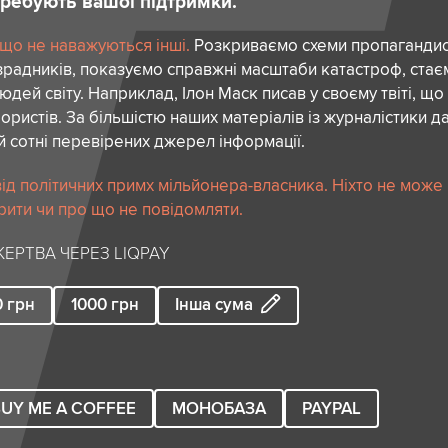
отребують вашої підтримки.
 що не наважуються інші.
Розкриваємо схеми пропагандист
зрадників, показуємо справжні масштаби катастроф, ста
дей світу. Наприклад, Ілон Маск писав у своєму твіті, що
ористів. За більшістю наших матеріалів із журналістики да
й сотні перевірених джерел інформації.
ід політичних примх мільйонера-власника. Ніхто не може
рити чи про що не повідомляти.
ЕРТВА ЧЕРЕЗ LIQPAY
0
грн
1000
грн
Інша сума
UY ME A COFFEE
МОНОБАЗА
PAYPAL