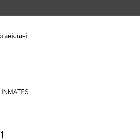
ганістані
D INMATES
1