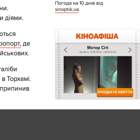
Погода на 10 днів від
ни.
sinoptik.ua
и діями.
ються
ропорт,
де
ійськових.
таліби
в Торхамі.
н припинив