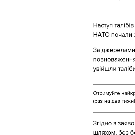
Наступ талібів
НАТО почали з
За джерелами 
повноваження в
увійшли таліби
Отримуйте найкра
(раз на два тижні
Згідно з заяв
шляхом, без б