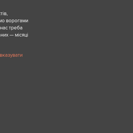
ів,
ємо ворогами
 нас треба
них — місяці
 вказувати