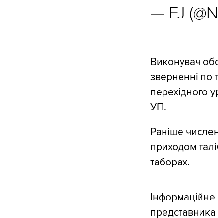
— FJ (@
Виконувач обо
зверненні по 
перехідного у
УП.
Раніше числен
приходом таліб
таборах.
Інформаційне 
представника 