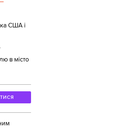
ька США і
ї
лю в місто
АТИСЯ
рним