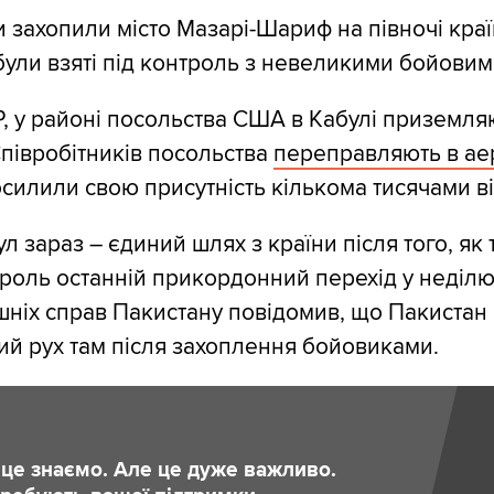
и захопили місто Мазарі-Шариф на півночі краї
були взяті під контроль з невеликими бойовим
, у районі посольства США в Кабулі приземля
Співробітників посольства
переправляють в ае
силили свою присутність кількома тисячами в
 зараз – єдиний шлях з країни після того, як 
троль останній прикордонний перехід у неділю 
ішніх справ Пакистану повідомив, що Пакиста
й рух там після захоплення бойовиками.
и це знаємо. Але це дуже важливо.