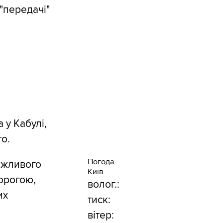
"передачі"
 у Кабулі,
о.
Погода
важливого
Київ
дорогою,
волог.:
их
тиск:
вітер: