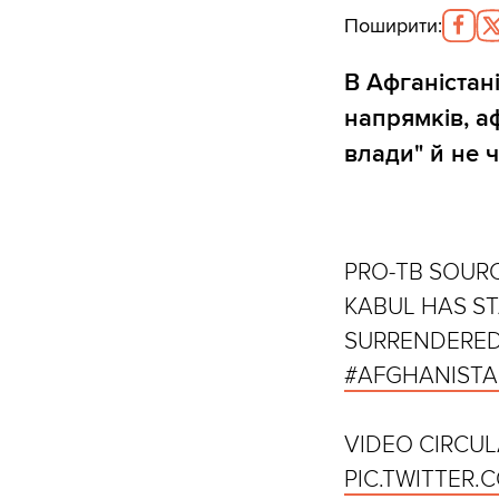
Поширити
:
В Афганістан
напрямків, а
влади" й не 
PRO-TB SOURC
KABUL HAS ST
SURRENDERED
#AFGHANIST
VIDEO CIRCUL
PIC.TWITTER