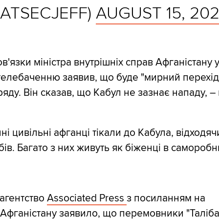
NATSECJEFF)
AUGUST 15, 202
в'язки міністра внутрішніх справ Афганістану 
телебаченню заявив, що буде "мирний перехід
ряду. Він сказав, що Кабул не зазнає нападу, 
ні цивільні афганці тікали до Кабула, відходя
ів. Багато з них живуть як біженці в саморобн
агентство
Associated Press
з посиланням на
Афганістану заявило, що перемовники "Таліба