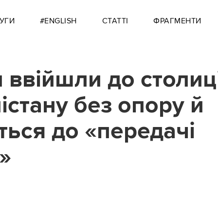
УГИ
#ENGLISH
СТАТТІ
ФРАГМЕНТИ
и ввійшли до столиц
істану без опору й
ться до «передачі
»