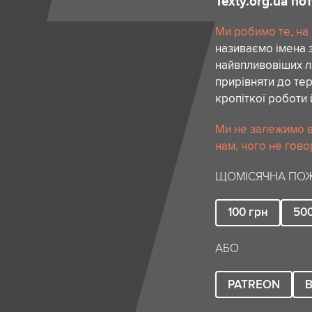
Texty.org.ua п
Ми робимо те, на
називаємо імена 
найвпливовіших лю
прирівняти до тер
кропіткої роботи 
Ми не залежимо в
нам, чого не гово
ЩОМІСЯЧНА ПОЖ
100
грн
50
АБО
PATREON
B