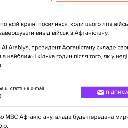
 по всій країні посилився, коли цього літа війс
авершувати вивід військ з Афганістану.
Al Arabiya, президент Афганістану складе сво
 найближчі кілька годин після того, як у неді
.
щі статті на e-mail
ПІДПИС
)
ою МВС Афганістану, влада буде передана ми
ою.