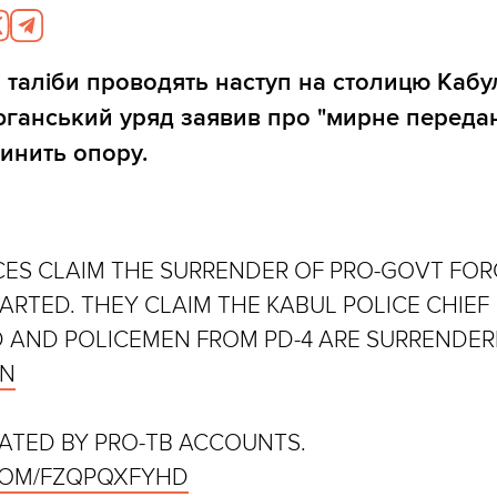
і таліби проводять наступ на столицю Кабул
фганський уряд заявив про "мирне переда
чинить опору.
ES CLAIM THE SURRENDER OF PRO-GOVT FOR
ARTED. THEY CLAIM THE KABUL POLICE CHIEF
 AND POLICEMEN FROM PD-4 ARE SURRENDER
AN
ATED BY PRO-TB ACCOUNTS.
.COM/FZQPQXFYHD