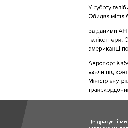
У суботу таліб
Обидва міста 
За даними AFP
гелікоптери. 
американці по
Аеропорт Кабул
взяли під кон
Міністр внутр
транскордонни
Це дратує, і м