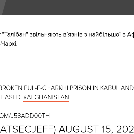
"Талібан" звільняють в’язнів з найбільшої в Аф
-Чархі.
BROKEN PUL-E-CHARKHI PRISON IN KABUL AN
LEASED.
#AFGHANISTAN
.COM/J58ADD00TH
NATSECJEFF)
AUGUST 15, 202