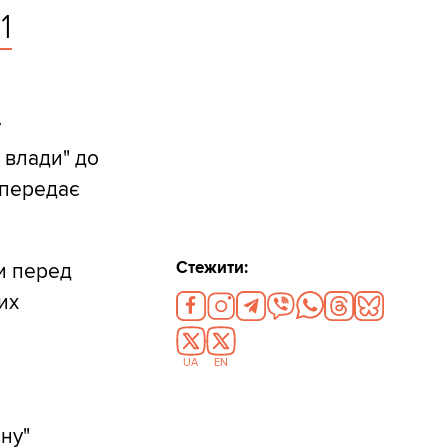
1
у
 влади" до
– передає
Стежити:
чи перед
их
UA
EN
ну"