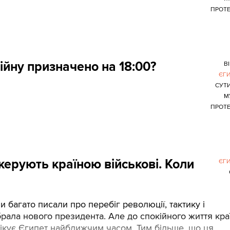
ПРОТ
ійну призначено на 18:00?
В
ЄГ
СУТ
М
ПРОТ
 керують країною військові. Коли
ЄГ
 багато писали про перебіг революції, тактику і
рала нового президента. Але до спокійного життя краї
ікує Єгипет найближчим часом. Тим більше, що ця