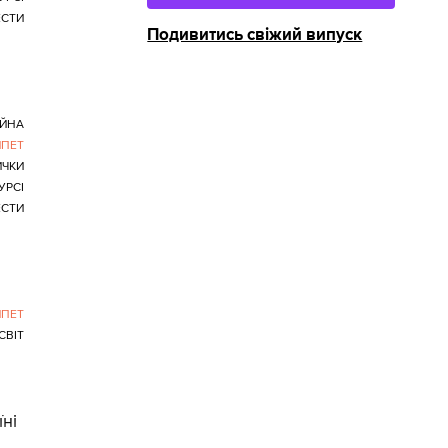
ЕСТИ
Подивитись свіжий випуск
ІЙНА
ИПЕТ
ИЧКИ
УРСІ
ЕСТИ
ИПЕТ
СВІТ
ні