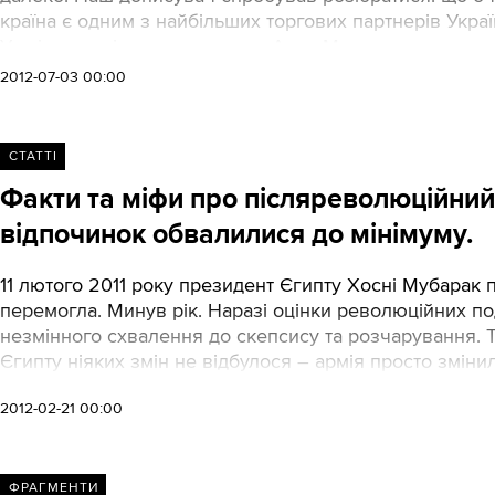
країна є одним з найбільших торгових партнерів Украї
У східну політику занурилася Анна Макота
2012-07-03 00:00
СТАТТІ
Факти та міфи про післяреволюційни
відпочинок обвалилися до мінімуму.
11 лютого 2011 року президент Єгипту Хосні Мубарак п
перемогла. Минув рік. Наразі оцінки революційних по
незмінного схвалення до скепсису та розчарування. Тек
Єгипту ніяких змін не відбулося – армія просто зміни
2012-02-21 00:00
ФРАГМЕНТИ