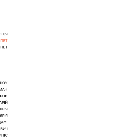
ЦІЯ
ИПЕТ
РНЕТ
-ШОУ
РМАН
СЬОВ
АРІЙ
ІРІЯ
РІЯ
ДАФІ
ОВИЧ
УНІС