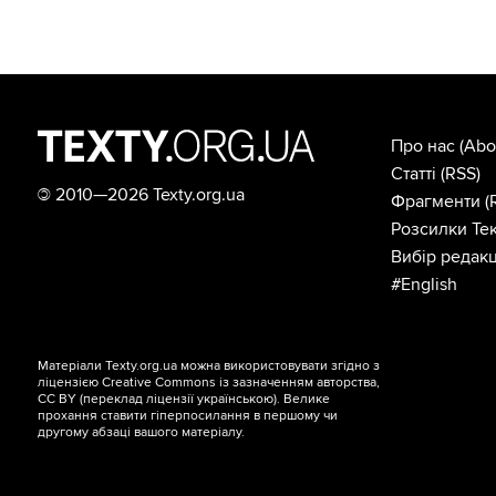
Про нас
(Abo
Статті
(RSS)
©
2010—2026 Texty.org.ua
Фрагменти
(
Розсилки Тек
Вибір редакц
#English
Матеріали Texty.org.ua можна використовувати згідно з
ліцензією
Creative Commons із зазначенням авторства,
CC BY
(переклад ліцензії
українською
). Велике
прохання ставити гіперпосилання в першому чи
другому абзаці вашого матеріалу.