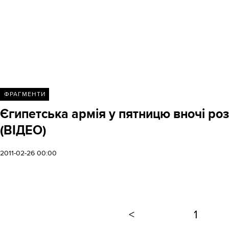
ФРАГМЕНТИ
Єгипетська армія у пятницю вночі роз
(ВІДЕО)
2011-02-26 00:00
<
1