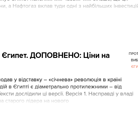
ни, а Нафтогаз вклав туди одні з найбільших інвестиці
й Єгипет. ДОПОВНЕНО: Ціни на
ПРО
ВИ
ЄГ
одав у відставку – «січнева» революція в країні
дій в Єгипті є діаметрально протилежними – від
сти дослідили ці версії. Версія 1. Насправді у владі
ла старого лідера на нового