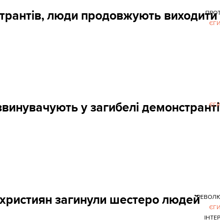
странтів, люди продовжують виходити
ПРО
ЄГ
звинувачують у загибелі демонстрант
ЄГ
і християн загинули шестеро людей
РЕВОЛЮ
ЄГ
ІНТЕ