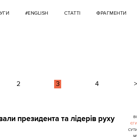
УГИ
#ENGLISH
СТАТТІ
ФРАГМЕНТИ
2
3
4
вали президента та лідерів руху
В
ЄГ
СУТ
М