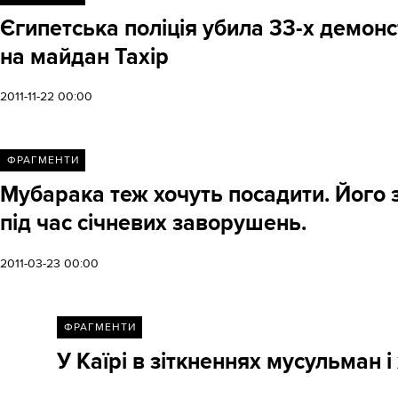
Єгипетська поліція убила 33-х демон
на майдан Тахір
2011-11-22 00:00
ФРАГМЕНТИ
Мубарака теж хочуть посадити. Його 
під час січневих заворушень.
2011-03-23 00:00
ФРАГМЕНТИ
У Каїрі в зіткненнях мусульман 