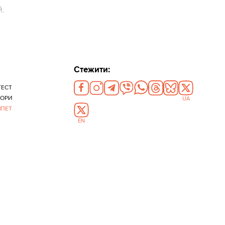
й.
Стежити:
ТЕСТ
БОРИ
UA
ИПЕТ
EN