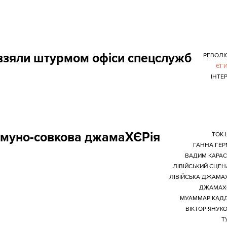
 взяли штурмом офіси спецслужб
РЕВОЛЮ
ЄГ
ІНТЕ
омуно-совкова джамаХЄРія
ТОК
ГАННА ГЕ
ВАДИМ КАРА
ЛІВІЙСЬКИЙ СЦЕН
ЛІВІЙСЬКА ДЖАМАХ
ДЖАМАХЄ
МУАММАР КАД
ВІКТОР ЯНУК
Т