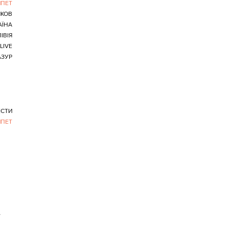
ИПЕТ
ЯКОВ
АЇНА
ІВІЯ
LIVE
АЗУР
ЕСТИ
ИПЕТ
>