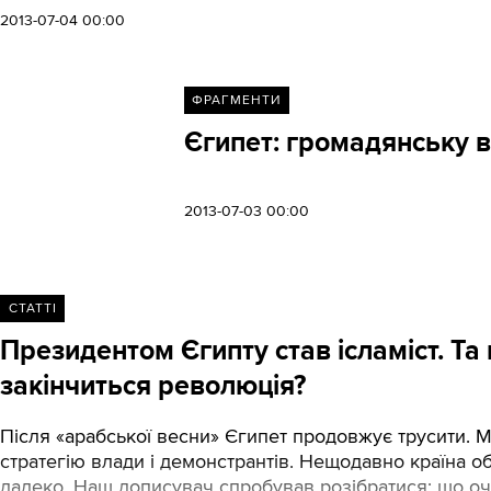
2013-07-04 00:00
ФРАГМЕНТИ
Єгипет: громадянську в
2013-07-03 00:00
СТАТТІ
Президентом Єгипту став ісламіст. Та
закінчиться революція?
Після «арабської весни» Єгипет продовжує трусити. Ми
стратегію влади і демонстрантів. Нещодавно країна об
далеко. Наш дописувач спробував розібратися: що оч