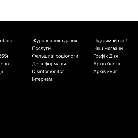
ut us)
Журналістика даних
Підтримай нас!
Послуги
Наш магазин
RSS)
Фальшиві соціологи
Графік Дня
стів
Дезінформація
Архів блогів
ії
Disinfomonitor
Архів книг
Інтернам