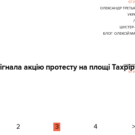
ЄГ
ОЛЕКСАНДР ТРЕТЬ
УКР
Л
ШУСТЕР-
БЛОГ: ОЛЕКСІЙ М
ігнала акцію протесту на площі Тахрір
ПРОТ
ЄГ
2
3
4