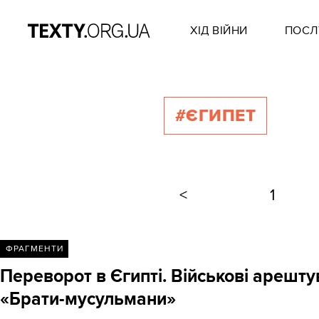
ХІД ВІЙНИ
ПОСЛ
#ЄГИПЕТ
<
1
ФРАГМЕНТИ
Переворот в Єгипті. Військові арешту
«Брати-мусульмани»