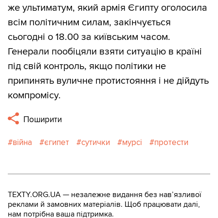
же ультиматум, який армія Єгипту оголосила
всім політичним силам, закінчується
сьогодні о 18.00 за київським часом.
Генерали пообіцяли взяти ситуацію в країні
під свій контроль, якщо політики не
припинять вуличне протистояння і не дійдуть
компромісу.
Поширити
війна
єгипет
сутички
мурсі
протести
TEXTY.ORG.UA — незалежне видання без навʼязливої
реклами й замовних матеріалів. Щоб працювати далі,
нам потрібна ваша підтримка.