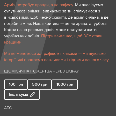
Армія потребує правди, а не пафосу.
Ми аналізуємо
супутникові знімки, вивчаємо звіти, спілкуємося з
військовими, щоб чесно сказати, де армія сильна, а де
потрібні зміни. Наша критика — це не зрада, а турбота.
Кожна наша рекомендація може врятувати життя
українських воїнів.
Підтримайте нас, щоб ЗСУ стали
кращими.
Ми не женемося за трафіком і кліками — ми шукаємо
історії, які вважаємо важливими і гідними вашого часу.
ЩОМІСЯЧНА ПОЖЕРТВА ЧЕРЕЗ LIQPAY
100
грн
500
грн
1000
грн
Інша сума
АБО