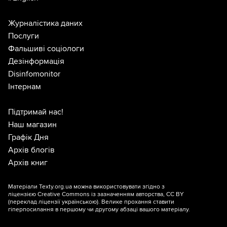
Журналістика даних
Послуги
Фальшиві соціологи
Дезінформація
Disinfomonitor
Інтернам
Підтримай нас!
Наш магазин
Графік Дня
Архів блогів
Архів книг
Матеріали Texty.org.ua можна використовувати згідно з
ліцензією
Creative Commons із зазначенням авторства, CC BY
(переклад ліцензії
українською
). Велике прохання ставити
гіперпосилання в першому чи другому абзаці вашого матеріалу.