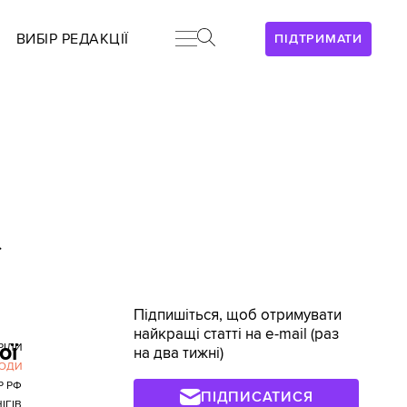
ВИБІР РЕДАКЦІЇ
ПІДТРИМАТИ
>
Підпишіться, щоб отримувати
найкращі статті на e-mail (раз
ої
РІЛИ
на два тижні)
ЛЮДИ
Р РФ
ПІДПИСАТИСЯ
ІГІВ