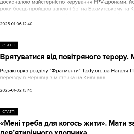
досконалою майстерністю керування FPV-дронами, йо
роки боєць пройшов запеклі бої на Бахмутському та К
смертельного поранення.Нижче Texty.org.ua публікуют
2025-01-06 12:40
СТАТТІ
Врятуватися від повітряного терору. М
Редакторка розділу "Фрагменти" Texty.org.ua Наталя 
переїзду в Чернівці з містечка на Київщині.
2025-01-02 13:49
СТАТТІ
«Мені треба для когось жити». Мати за
дев’ятирічного хлопчика