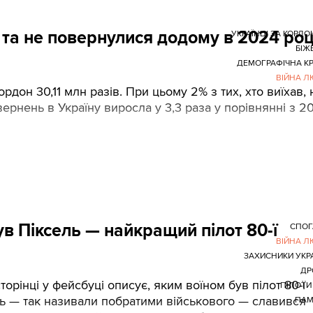
 та не повернулися додому в 2024 роц
УКРАЇНЦІ ЗА КОРД
БІЖ
ДЕМОГРАФІЧНА К
ВІЙНА 
он 30,11 млн разів. При цьому 2% з тих, хто виїхав, 
вернень в Україну виросла у 3,3 раза у порівнянні з 2
в Піксель — найкращий пілот 80-ї
СПОГ
ВІЙНА 
ЗАХИСНИКИ УКР
ДР
рінці у фейсбуці описує, яким воїном був пілот 80-ї
ПІЛОТИ
ь — так називали побратими військового — славився
ПАМ