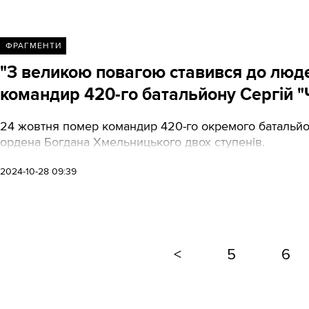
ФРАГМЕНТИ
"З великою повагою ставився до люде
командир 420-го батальйону Сергій 
24 жовтня помер командир 420-го окремого батальйон
ордена Богдана Хмельницького двох ступенів.
2024-10-28 09:39
<
5
6