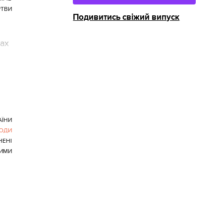
РТВИ
Подивитись свіжий випуск
ках
АЇНИ
ЛЮДИ
НЕНІ
ИМИ