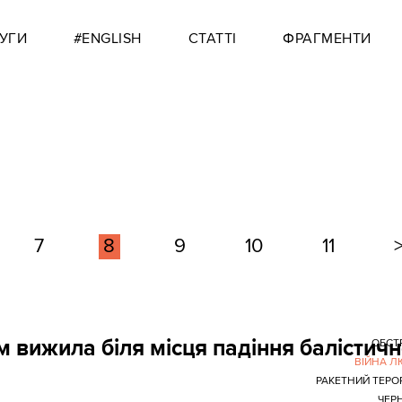
УГИ
#ENGLISH
СТАТТІ
ФРАГМЕНТИ
7
8
9
10
11
 вижила біля місця падіння балістичн
ОБСТ
ВІЙНА 
РАКЕТНИЙ ТЕРО
ЧЕРН