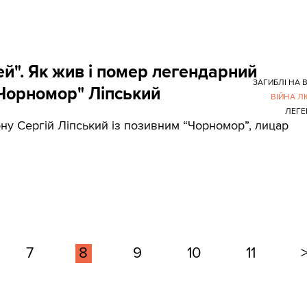
й". Як жив і помер легендарний
ЗАГИБЛІ НА В
"Чорномор" Ліпський
ВІЙНА 
ЛЕГЕ
у Сергій Ліпський із позивним “Чорномор”, лицар
7
8
9
10
11