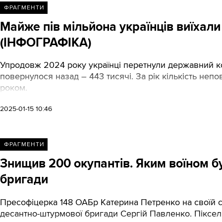
ФРАГМЕНТИ
Майже пів мільйона українців виїхали
(ІНФОГРАФІКА)
Упродовж 2024 року українці перетнули державний корд
повернулося назад – 443 тисячі. За рік кількість непо
роком.
2025-01-15 10:46
ФРАГМЕНТИ
Знищив 200 окупантів. Яким воїном бу
бригади
Пресофіцерка 148 ОАБр Катерина Петренко на своїй сто
десантно-штурмової бригади Сергій Павленко. Піксел