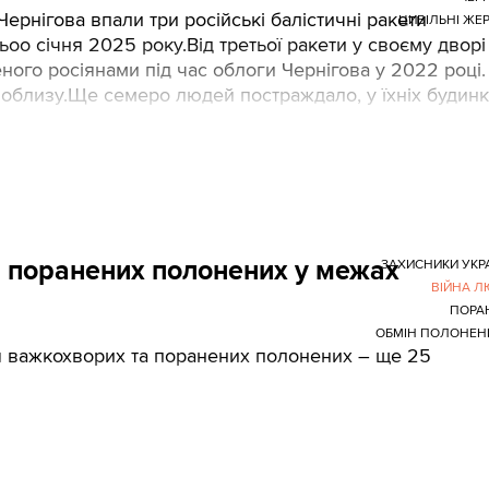
ернігова впали три російські балістичні ракети
ЦИВІЛЬНІ ЖЕ
тьоо січня 2025 року.Від третьої ракети у своєму дворі
еного росіянами під час облоги Чернігова у 2022 році.
 поблизу.Ще семеро людей постраждало, у їхніх будин
а поранених полонених у межах
ЗАХИСНИКИ УКР
ВІЙНА 
ПОРА
ОБМІН ПОЛОНЕН
я важкохворих та поранених полонених – ще 25