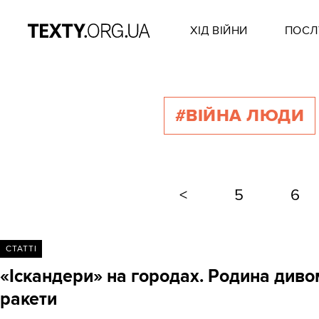
ХІД ВІЙНИ
ПОСЛ
#ВІЙНА ЛЮДИ
<
5
6
СТАТТІ
«Іскандери» на городах. Родина дивом
ракети