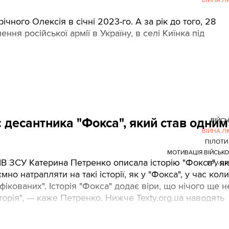
ВІЙНА 
ного Олексія в січні 2023-го. А за рік до того, 28
ня російської армії в Україну, в селі Киїнка під
 десантника "Фокса", який став одним
ВІЙСЬ
ВІЙНА 
ПІЛОТИ
МОТИВАЦІЯ ВІЙСЬК
В ЗСУ Катерина Петренко описала історію "Фокса", я
FPV-Д
мно натрапляти на такі історії, як у "Фокса", у час коли
кованих". Історія "Фокса" додає віри, що нічого ще н
сторія", — каже Петренко. Нижче Texty.org.ua наводять