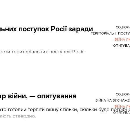
льних поступок Росії заради
СОЦІОЛ
ТЕРИТОРІАЛЬНІ ПОСТ
ВІЙНА 
ОПИТУВА
оти територіальних поступок Росії.
гар війни, — опитування
СОЦІОЛ
ВІЙНА НА ВИСНАЖ
ВІЙНА 
о готовий терпіти війну стільки, скільки буде потрібн
ОПИТУВА
дають ствердно.