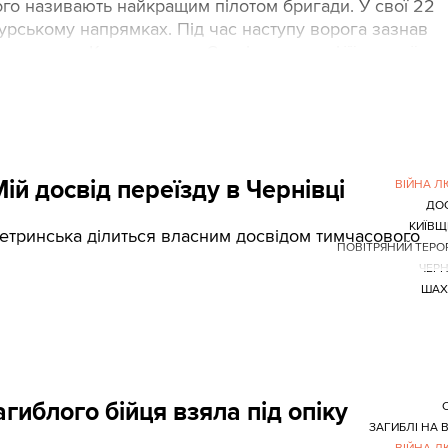
го називають найкращим пілотом бригади. У свої 22
урському напрямках. Під час наступу ворога зазнав
ь спогади Катерини про Сергія у вигляді її прямої мо
ій досвід переїзду в Чернівці
ВІЙНА 
ДО
КИЇВЩ
Петринська ділиться власним досвідом тимчасового
ПОВІТРЯНИЙ ТЕРО
ЧЕРН
ШАХ
гиблого бійця взяла під опіку
С
ЗАГИБЛІ НА В