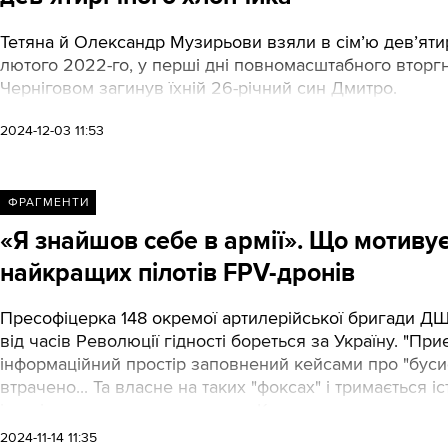
Тетяна й Олександр Музирьови взяли в сім’ю дев’ятиріч
лютого 2022-го, у перші дні повномасштабного вторгнен
Черніговом загинув їхній 26-річний син Дмитро.
2024-12-03 11:53
ФРАГМЕНТИ
«Я знайшов себе в армії». Що мотивує
найкращих пілотів FPV-дронів
Пресофіцерка 148 окремої артилерійської бригади ДШ
від часів Революції гідності бореться за Україну. "Приє
інформаційний простір заповнений кейсами про "бусифі
втрачено... Та власне на таких "фоксах" і тримається і
історію десантника, викладену Катериною.
2024-11-14 11:35