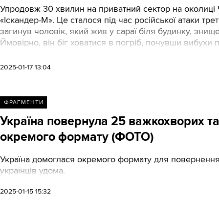
Упродовж 30 хвилин на приватний сектор на околиці Ч
«Іскандер-М». Це сталося під час російської атаки тре
загинув чоловік, який жив у сараї біля будинку, знищ
Ймовірно, він біг ховатися в погріб, почувши вибухи
зруйновані стіни і дахи, повилітали вікна і двері.
2025-01-17 13:04
ФРАГМЕНТИ
Україна повернула 25 важкохворих т
окремого формату (ФОТО)
Україна домоглася окремого формату для поверненн
українців удома.
2025-01-15 15:32