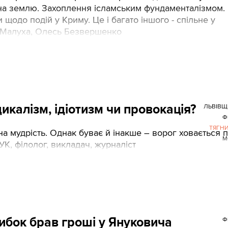
 на землю. Захоплення ісламським фундаменталізмом.
щодо подій у Криму. Це і багато іншого - спільне у
ла Малуха, Олесь Безвершенко
икалізм, ідіотизм чи провокація?
ЛЬВІВЩ
Ф
ТЯГН
а мудрість. Однак буває й інакше – ворог ховається п
М
К, філолог, викладач, журналіст
нибок брав гроші у Януковича
Ф