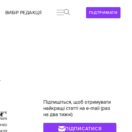
ВИБІР РЕДАКЦІЇ
ПІДТРИМАТИ
>
Підпишіться, щоб отримувати
найкращі статті на e-mail (раз
и
ЧУК
на два тижні)
АРІЇ
НКО
ПІДПИСАТИСЯ
МЛЯ