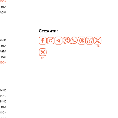
ИБОК
ОДА
АЗМ
Стежити:
КИЇВ
ОДА
UA
РАДА
ІНАЛ
EN
ИБОК
ИЧКО
И-12
НКО
ОДА
НЮК