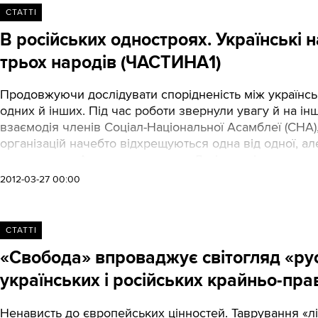
СТАТТІ
В російських одностроях. Українські 
трьох народів (ЧАСТИНА1)
Продовжуючи дослідувати спорідненість між українсь
одних й інших. Під час роботи звернули увагу й на інш
взаємодія членів Соціал-Національної Асамблеї (СНА),
організацій начебто відхрещуються одна від одної, але 
соцмережах. А ще вони цитують Дугіна, мріють про «
белорусского народов» і скуповуються в російському 
2012-03-27 00:00
СТАТТІ
«Свобода» впроваджує світогляд «рус
українських і російських крайньо-пра
Ненависть до європейських цінностей. Таврування «ліб