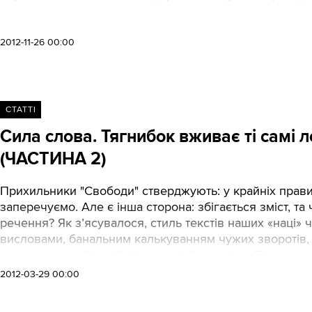
2012-11-26 00:00
СТАТТІ
Сила слова. Тягнибок вживає ті самі л
(ЧАСТИНА 2)
Прихильники "Свободи" стверджують: у крайніх правих
заперечуємо. Але є інша сторона: збігається зміст, та ч
речення? Як з’ясувалося, стиль текстів наших «наці» 
висловами, банальним калькуванням чужих зворотів, 
винятково російській літературі. Автор: Іван Пилипчук
2012-03-29 00:00