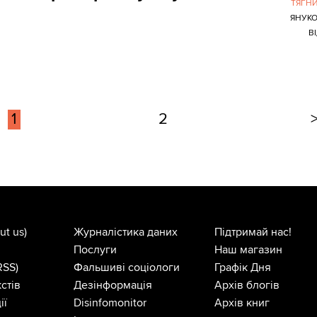
ТЯГН
ЯНУК
В
1
2
ut us)
Журналістика даних
Підтримай нас!
Послуги
Наш магазин
RSS)
Фальшиві соціологи
Графік Дня
стів
Дезінформація
Архів блогів
ії
Disinfomonitor
Архів книг