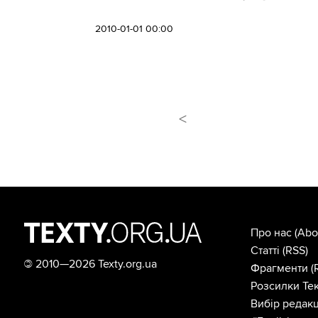
2010-01-01 00:00
<
Про нас
(Abo
Статті
(RSS)
©
2010—2026 Texty.org.ua
Фрагменти
(
Розсилки Тек
Вибір редакц