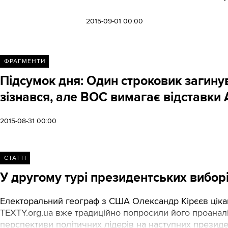
2015-09-01 00:00
ФРАГМЕНТИ
Підсумок дня: Один строковик загинув
зізнався, але ВОС вимагає відставки
2015-08-31 00:00
СТАТТІ
У другому турі президентських вибо
Електоральний географ з США Олександр Кірєєв цікаво
TEXTY.org.ua вже традиційно попросили його проаналі
перспективи політичних лідерів на наступних презид