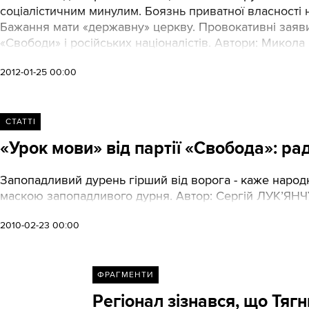
соціалістичним минулим. Боязнь приватної власності
Бажання мати «державну» церкву. Провокативні заяви 
«Свободи» і російських націоналістів. Автори: Мико
2012-01-25 00:00
СТАТТІ
«Урок мови» від партії «Свобода»: рад
Запопадливий дурень гірший від ворога - каже народн
маскою запопадливого дурня. Автор: Сергій ЛУК’ЯНЧУ
2010-02-23 00:00
ФРАГМЕНТИ
Регіонал зізнався, що Тяг