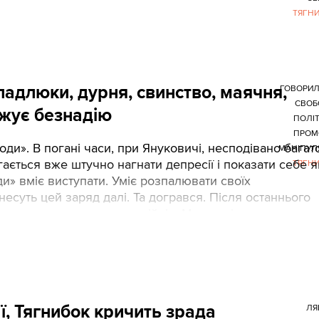
ТЯГН
падлюки, дурня, свинство, маячня,
ГОВОРИЛ
СВОБ
джує безнадію
ПОЛІ
ПРОМ
ди». В погані часи, при Януковичі, несподівано багат
МАНІПУЛ
гається вже штучно нагнати депресії і показати себе я
ТЯГН
и» вміє виступати. Уміє розпалювати своїх
есуть цей заряд далі. Та догрався. Після останнього
анату в шеренгу нацгвардійців. Ми дослідили, на чому
: Олесь Кульчинський, перекладач
ї, Тягнибок кричить зрада
ЛЯ