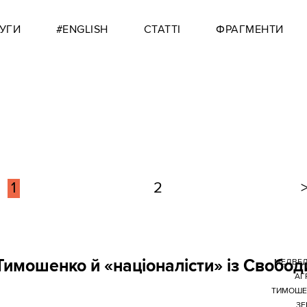
УГИ
#ENGLISH
СТАТТІ
ФРАГМЕНТИ
1
2
имошенко й «націоналісти» із Свобод
МЕДВЕД
АГР
ТИМОШЕ
ЗЕ