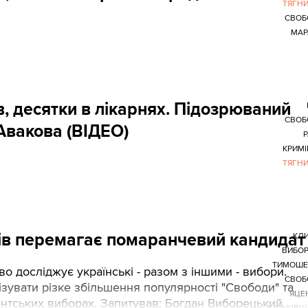
ТЯГН
СВОБ
МАР
, десятки в лікарнях. Підозрюваний
СВОБ
 Авакова (ВІДЕО)
КРИМ
ТЯГН
рів перемагає помаранчевий кандидат
КЛ
ВИБОР
ТИМОШЕ
 досліджує українські - разом з іншими - вибори.
СВОБ
зувати різке збільшення популярності "Свободи" та
ЯЦЕ
ентських виборах. Запитував: Богдан Виборецький