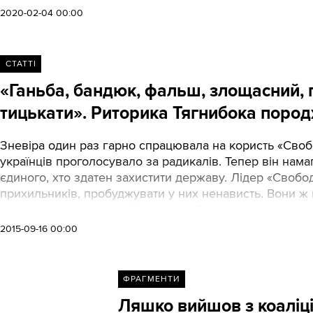
2020-02-04 00:00
СТАТТІ
«Ганьба, бандюк, фальш, злощасний, 
тицькати». Риторика Тягнибока поро
Зневіра один раз гарно спрацювала на користь «Свобо
українців проголосувало за радикалів. Тепер він нама
єдиного, хто здатен захистити державу. Лідер «Свобод
прихильників, пробуджувати у них ненависть. Вони ж н
виступу сталася трагедія - молодий хлопець кинув гр
побудовані промови Тягнибока. Промови досліджував
2015-09-16 00:00
ФРАГМЕНТИ
Ляшко вийшов з коаліці