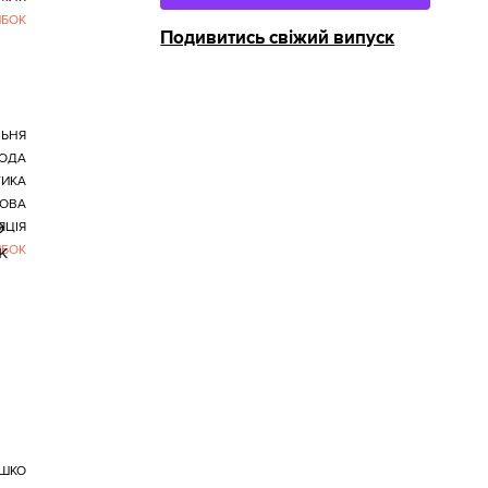
ИБОК
Подивитись свіжий випуск
ЬНЯ
ОДА
ТИКА
ОВА
о
ЯЦІЯ
к
ИБОК
ШКО