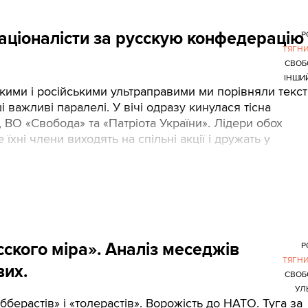
націоналісти за русскую конфедерацію
Р
ТЯГН
СВОБ
ІНШИЙ
кими і російськими ультраправими ми порівняли текс
і важливі паралелі. У вічі одразу кинулася тісна
 ВО «Свобода» та «Патріота України». Лідери обох
їхні члени виходять на спільні акції і дружать у
конфедерацию в составе русского, украинского и
магазині «павого одягу». Автор: Іван Пилипчук
ского міра». Аналіз меседжів
Р
ТЯГН
вих.
СВОБ
УЛ
берастів» і «толерастів». Ворожість до НАТО. Туга за