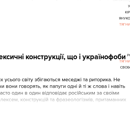
БАТЬКІВ
КІ
ЯНУК
ТЯГН
ексичні конструкції, що і українофоби
Р
ТЯГН
СВОБ
 усього світу збігаються меседжі та риторика. Не
и вони говорять, як папуги одні й ті ж слова і навіть
часто один в один відповідає російським за своїми
лексем, конструкцій та фразеологізмів, притаманних