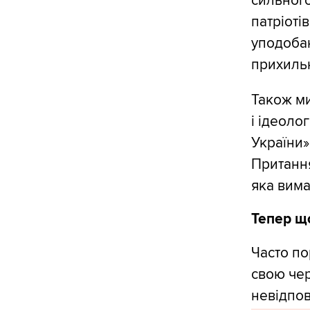
сильного
патріоті
уподобан
прихиль
Також м
і ідеоло
України»
Притання
яка вима
Тепер що
Часто по
свою чер
невідпов