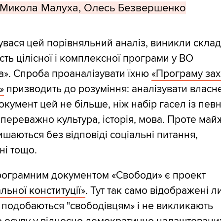
 Микола Малуха, Олесь Безвершенко
увася цей порівняльний аналіз, виникли скла
ність цілісної і комплексної програми у ВО
». Спроба проаналізувати їхню
«Програму зах
»
призводить до розуміння: аналізувати власн
документ цей не більше, ніж набір гасел із пев
 переважно культура, історія, мова. Проте май
ишаються без відповіді соціальні питання,
ні тощо.
рограмним документом «Свободи» є проект
льної конституції»
. Тут так само відображені 
і подобаються "свободівцям» і не викликають