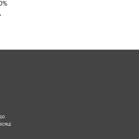
00%
,
 до
ісяці