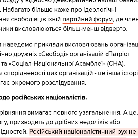
 осуду у відносно демократично налаштовани
в. Набагато більше каже про ідеологічні
ня свободівців їхній
партійний форум
, де член
ники висловлюються більш-менш відверто.
и наведемо приклади висловлювань організац
гічно дружніх «Свободі» організацій «Патріот
 та «Соціал-Національної Асамблеї» (СНА).
 спорідненості цих організацій - це інша історі
гає окремого розслідування.
до російських націоналістів.
рівняння вимагає певного узагальнення. А це,
гу, призводить до дрібних недоліків або
ідностей.
Російський націоналістичний рух не