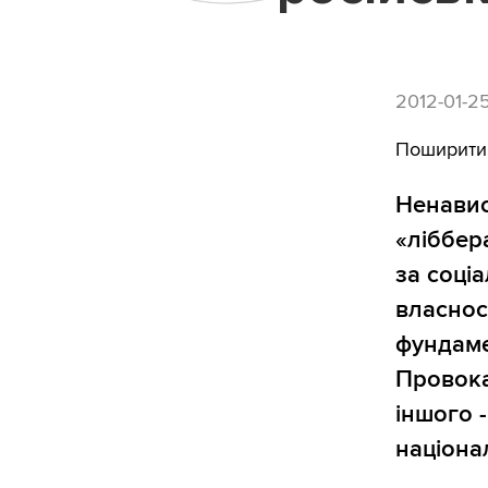
2012-01-2
Поширити
Ненавис
«ліббера
за соці
власнос
фундаме
Провока
іншого 
націонал