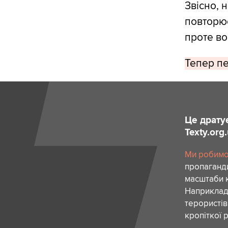
Звісно, 
повторює
проте во
Тепер пе
Це драту
Texty.org
Ми робимо 
пропаганди
масштаби к
Наприклад,
терористів
кропіткої 