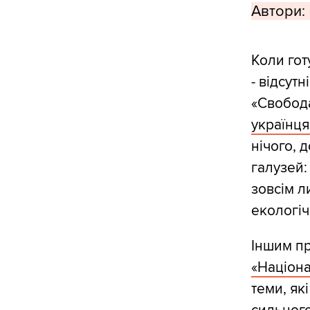
Автори:
Коли гот
- відсут
«Свобода
українця
нічого, 
галузей:
зовсім л
екологіч
Іншим п
«Націона
теми, як