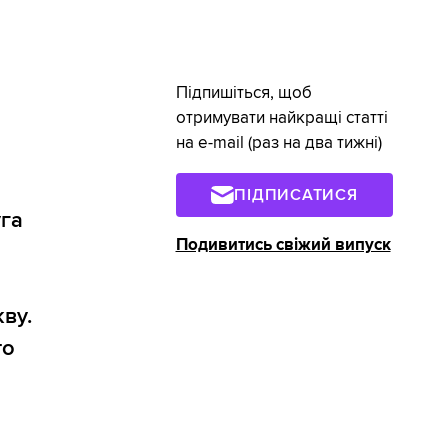
Підпишіться, щоб
отримувати найкращі статті
на e-mail (раз на два тижні)
я
ПІДПИСАТИСЯ
уга
Подивитись свіжий випуск
ву.
то