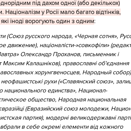
днорідним під дахом одної (або декількох)
. Націоналізм у Росії мало багато відтінків,
, які іноді ворогують один з одним
:
ти (Союз русского народа, «Черная сотня», Рус
е движение), націоналісти-»совкофіли» (редак
Завтра» Олександр Проханов, письменник і
т Максим Калашніков), православні об'єднання
авославных хорунгвеносцев, Народный собор)
 неофашистські рухи («Славянский союз», зали
о национального единства», Национал-
стическое общество, Народная национальная
 євразійці (Евразийский союз молодежи, Нацио
стская партия), модерні великодержавні партії
і вбрали в себе окремі елементи від кожного