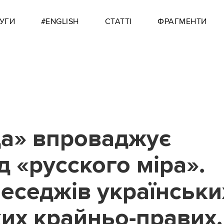
УГИ
#ENGLISH
СТАТТІ
ФРАГМЕНТИ
а» впроваджує
д «русского міра».
еседжів українських
ких крайньо-правих.