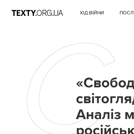
ХІД ВІЙНИ
ПОСЛ
С
«Свобод
світогля
Аналіз м
російсь