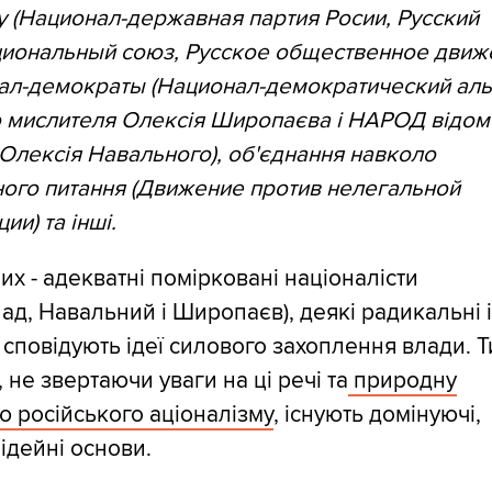
 (Национал-державная партия Росии, Русский
иональный союз, Русское общественное движ
нал-демократы (Национал-демократический ал
о мислителя Олексія Широпаєва і НАРОД відом
Олексія Навального), об'єднання навколо
ого питання (Движение против нелегальной
ии) та інші.
них - адекватні помірковані націоналісти
ад, Навальний і Широпаєв), деякі радикальні 
 сповідують ідеї силового захоплення влади. 
 не звертаючи уваги на ці речі та
природну
 російського аціоналізму
, існують домінуючі,
 ідейні основи.