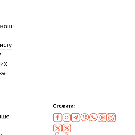
днощі
исту
е
них
же
Стежити:
лише
UA
EN