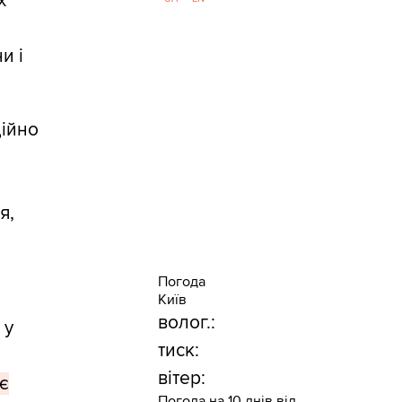
х
и і
ійно
я,
Погода
Київ
волог.:
 у
тиск:
вітер:
 є
Погода на 10 днів від