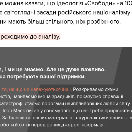
не можна казати, що ідеологія «Свободи» на 1
 світоглядні засади російського націоналізму 
ни мають більш спільного, ніж розбіжного.
реходимо до аналізу.
є, і ми це знаємо. Але це дуже важливо.
.ua потребують вашої підтримки.
те, на що не наважуються інші.
Розкриваємо схеми
стів, називаємо імена зрадників, показуємо справжні
атастроф, стаємо ворогами найвпливовіших людей світу.
 Ілон Маск писав у своєму твіті, що нас треба прирівняти
. За більшістю наших матеріалів із журналістики даних — м
роботи й сотні перевірених джерел інформації.