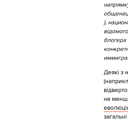
напрямку
общенац
), нацио
відомог
блогера 
конкретн
иммиграц
Деякі з 
(наприкл
відверто
не менш,
еволюцію
загальні