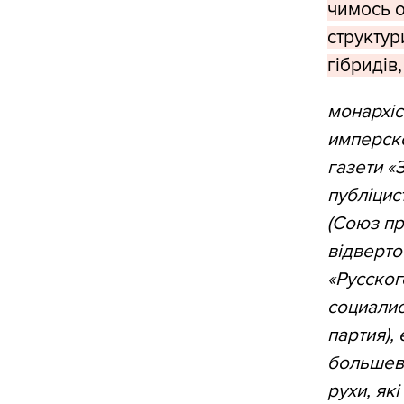
чимось о
структури
гібридів
монархіс
имперско
газети «
публіцис
(Союз пр
відверто
«Русског
социали
партия),
большеви
рухи, як