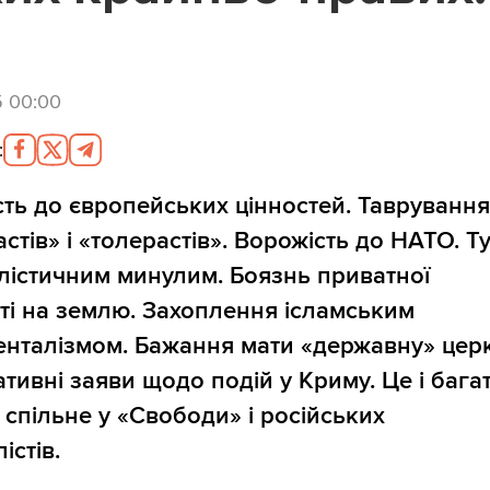
5 00:00
:
ть до європейських цінностей. Тавруванн
стів» і «толерастів». Ворожість до НАТО. Т
алістичним минулим. Боязнь приватної
ті на землю. Захоплення ісламським
нталізмом. Бажання мати «державну» церк
тивні заяви щодо подій у Криму. Це і бага
- спільне у «Свободи» і російських
істів.