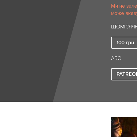
Ми не зале
може вказу
ЩОМІСЯЧН
100
грн
АБО
PATREO