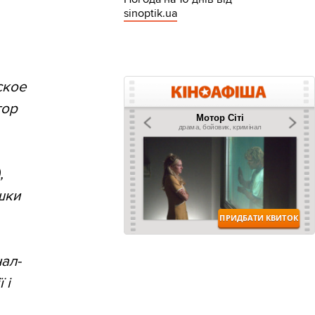
sinoptik.ua
ское
тор
,
шки
нал-
 і