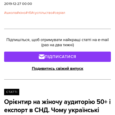
каналі», довели, що в цьому жанрі ми вже маємо
2019-12-27 00:00
майже еталонний взірець. Автор: Костянтин
школа
кіно
тб
суспільство
серіал
Воздвиженський
Підпишіться, щоб отримувати найкращі статті на e-mail
(раз на два тижні)
ПІДПИСАТИСЯ
Подивитись свіжий випуск
СТАТТІ
Орієнтир на жіночу аудиторію 50+ і
експорт в СНД. Чому українські