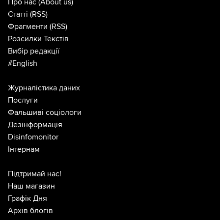
Про нас
(About us)
Статті
(RSS)
Фрагменти
(RSS)
Розсилки Текстів
Вибір редакції
#English
Журналістика даних
Послуги
Фальшиві соціологи
Дезінформація
Disinfomonitor
Інтернам
Підтримай нас!
Наш магазин
Графік Дня
Архів блогів