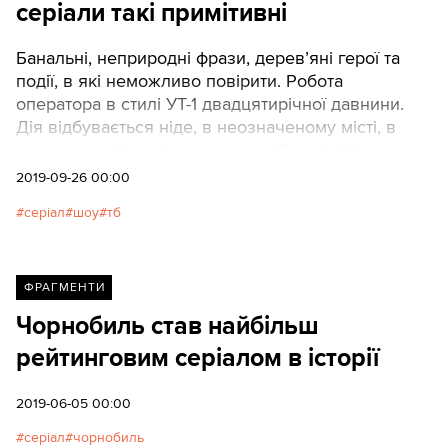
серіали такі примітивні
Банальні, неприродні фрази, дерев’яні герої та
події, в які неможливо повірити. Робота
оператора в стилі УТ-1 двадцятирічної давнини.
Дія відбувається ніде, в неозначеному місті, в
неозначений час і в неозначеній країні. Це
типовий серіал українського виробництва, який
2019-09-26 00:00
показують на українських, російських та
серіал
шоу
тб
казахських каналах. Ми вирішили розібратися,
чому наші серіали так тупо зроблені. Автор:
Тимофій Лозовий
ФРАГМЕНТИ
Чорнобиль став найбільш
рейтинговим серіалом в історії
2019-06-05 00:00
серіал
чорнобиль