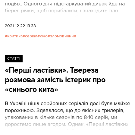
подіях. Одного дня підстаркуватий дивак йде на
берег річки, щоб порибалити, і знаходить тіло
юної дівчини – чи то самогубці, чи то жертви
вигадливого кілера. У цей момент мала б заграти
2021-12-22 13:33
знайома мелодія з культового серіалу «Твін Пікс»,
критика
серіал
кіно
зломовчання
але ніт – глядач чує бадьору хорватську пісню,
що може чимось викликати дежавю фільмів Еміра
Кустуріци. Втім, всі аналогії вичерпуються
першими хвилинами першої серії, і якщо не
СТАТТІ
рахувати моменти, коли детективові уві сні
«Перші ластівки». Твереза
являються наступні кримінальні епізоди, то цей
розмова замість істерик про
серіал точно не назвеш вторинним щодо
класичних канонів жанру.
«синього кита»
В Україні ніша серйозних серіалів досі була майже
порожньою. Здавалося, що до якісних трилерів,
упакованих в кілька сезонів по 8-10 серій, ми
доростемо лише згодом. Однак, «Перші ластівки»,
прем’єра яких недавно відбулася на «Новому