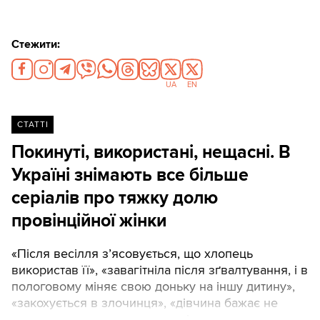
Стежити:
UA
EN
СТАТТІ
Покинуті, використані, нещасні. В
Україні знімають все більше
серіалів про тяжку долю
провінційної жінки
«Після весілля з’ясовується, що хлопець
використав її», «завагітніла після зґвалтування, і в
пологовому міняє свою доньку на іншу дитину»,
«закохується в злочинця», «дівчина бажає не
кохання, а помсти: десять років тому саме