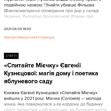
подвійною назвою “Знайти убивцю Фільова
(Фантасмагоричні оповідання про днр у складі
України). Репортер Волковський (Роман про
карколомні пригоди журналіста на війні)”.
2021-04-09 18:00
репресії
рецензія
література
СТАТТІ
«Спитайте Мієчку» Євгенії
Кузнєцової: магія дому і поетика
яблуневого саду
Книжка Євгенії Кузнєцової «Спитайте Мієчку»
вийшла у 2021 році. Мієчка (Соломія) — молода
жінка, яка повернулася з-за кордону до будинку
свого дитинства, щоб вирішити, як будувати життя