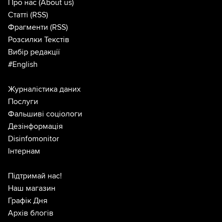
Про нас
(About us)
Статті
(RSS)
Фрагменти
(RSS)
Розсилки Текстів
Вибір редакції
#English
Журналістика даних
Послуги
Фальшиві соціологи
Дезінформація
Disinfomonitor
Інтернам
Підтримай нас!
Наш магазин
Графік Дня
Архів блогів