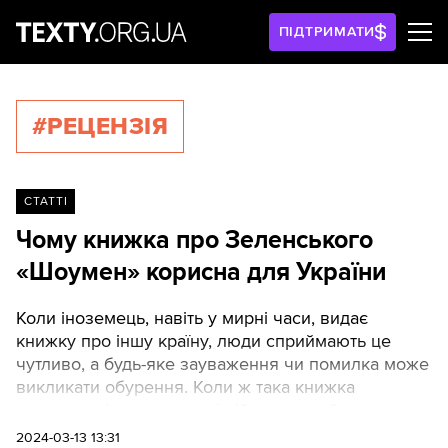
ПІДТРИМАТИ
#РЕЦЕНЗІЯ
СТАТТІ
Чому книжка про Зеленського
«Шоумен» корисна для України
Коли іноземець, навіть у мирні часи, видає
книжку про іншу країну, люди сприймають це
чутливо, а будь-яке зауваження чи помилка може
викликати обурення. Коли ж така книжка
виходить під час великої війни, та ще й про
президента, вона апріорі буде контроверсійною
2024-03-13 13:31