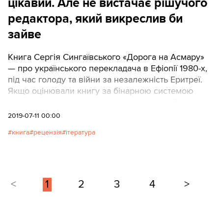
цікавий. Але не вистачає рішучого
редактора, який викреслив би
зайве
Книга Сергія Сингаївського «Дорога на Асмару»
— про українського перекладача в Ефіопії 1980-х,
під час голоду та війни за незалежність Еритреї.
Якщо оцінювали книгу за бінарною системою
(«так» чи «ні»), то вона однозначно сподобалась.
На жаль, автор спробував поєднати два
2019-07-11 00:00
абсолютно різні жанри — роман і військовий
книга
рецензія
ітература
щоденник. Книга — золоте дно для інтелектуалів,
любителів історії, географії і мов. Але для роману
потрібно більше динаміки. Автор — Євген
Лакінський
<
1
2
3
4
>