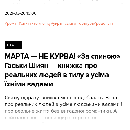
далі. Це — не «жіночий роман» і не ностальгічний
твір. Героїні живуть у сучасності. Вони поєднані з
2021-03-26 10:00
Європою, але залишаються українками.
роман
спитайте мієчку
українська література
рецензія
СТАТТІ
МАРТА — НЕ КУРВА! «За спиною»
Гаськи Шиян — книжка про
реальних людей в тилу з усіма
їхніми вадами
Скажу відразу: книжка мені сподобалась. Вона —
про реальних людей з усіма людськими вадами і
про реальне життя без вигаданої романтики. А
найголовніше — вона щира: героїня не
соромиться своїх думок і почуттів, навіть коли