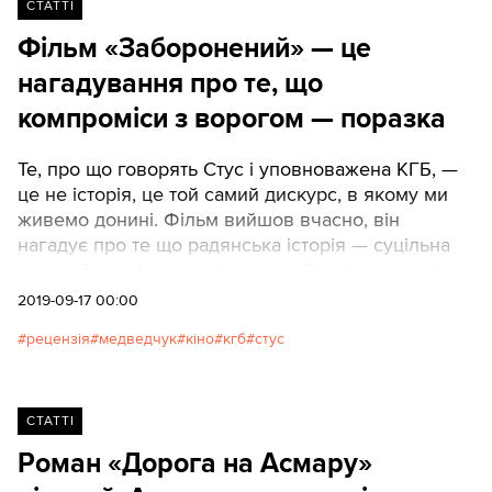
СТАТТІ
Фільм «Заборонений» — це
нагадування про те, що
компроміси з ворогом — поразка
Те, про що говорять Стус і уповноважена КГБ, —
це не історія, це той самий дискурс, в якому ми
живемо донині. Фільм вийшов вчасно, він
нагадує про те що радянська історія — суцільна
пітьма без світлих періодів, що Донбас потребує
не особливого статусу, а повернення додому в
2019-09-17 00:00
Україну. Автор: Костянтин Воздвиженський
рецензія
медведчук
кіно
кгб
стус
СТАТТІ
Роман «Дорога на Асмару»