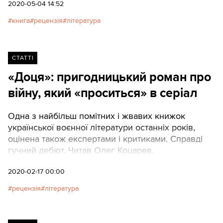
вони «неправильні» і негарні. Вона й не
2020-05-04 14:52
намагається здаватися ідеальнішою, ніж є.Євген
книга
рецензія
література
Лакінський, автор книги «Мій Квебек. Люди, мови
і життя у Квебеку і навколишній Канаді»
СТАТТІ
«Доця»: пригодницький роман про
війну, який «проситься» в серіал
Одна з найбільш помітних і жвавих книжок
української воєнної літератури останніх років,
оцінена також експертами і критиками. Справді
гучний дебют. Читав Олег Коцарев.
2020-02-17 00:00
рецензія
література