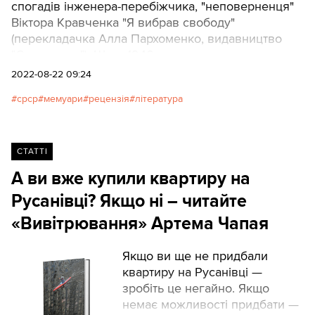
спогадів інженера-перебіжчика, "неповерненця"
Віктора Кравченка "Я вибрав свободу"
(перекладачка Алла Пархоменко, видавництво
"Смолоскип"). Ще в 1940-х роках вона стала
справжньою сенсацією на Заході та спровокувала
2022-08-22 09:24
судовий "процес століття" у Франції. Книжку
срср
мемуари
рецензія
література
Кравченка називають потужним ударом по
сталінській пропаганді. Олег Коцарев прочитав її
й ділиться враженнями з читачами ТЕКСТІВ.
СТАТТІ
А ви вже купили квартиру на
Русанівці? Якщо ні – читайте
«Вивітрювання» Артема Чапая
Якщо ви ще не придбали
квартиру на Русанівці —
зробіть це негайно. Якщо
немає можливості придбати —