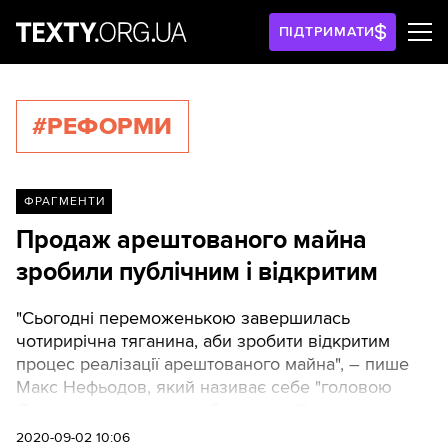
ПІДТРИМАТИ
#РЕФОРМИ
ФРАГМЕНТИ
Продаж арештованого майна
зробили публічним і відкритим
"Сьогодні переможенькою завершилась
чотирирічна тяганина, аби зробити відкритим
процес реалізації арештованого майна", – пише
Макс Нефьодов, який називає себе "головою
Державної митної служби в екзилі".
2020-09-02 10:06