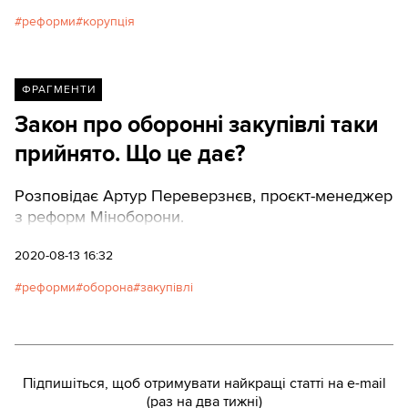
реформи
корупція
ФРАГМЕНТИ
Закон про оборонні закупівлі таки
прийнято. Що це дає?
Розповідає Артур Переверзнєв, проєкт-менеджер
з реформ Міноборони.
2020-08-13 16:32
реформи
оборона
закупівлі
Підпишіться, щоб отримувати найкращі статті на e-mail
(раз на два тижні)