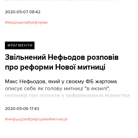
2020-05-07 08:42
медицина
реформи
ФРАГМЕНТИ
Звільнений Нефьодов розповів
про реформи Нової митниці
Макс Нефьодов, який у своєму ФБ жартома
описує себе як голову митниці "в екзилі",
розповів про проєкти з реформування відомства.
2020-05-06 17:43
нефьодов
реформи
митниця