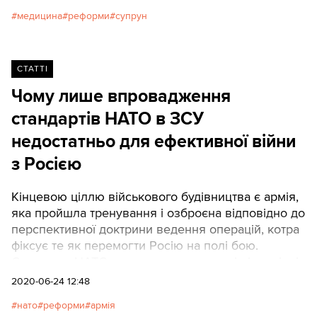
медицина
реформи
супрун
СТАТТІ
Чому лише впровадження
стандартів НАТО в ЗСУ
недостатньо для ефективної війни
з Росією
Кінцевою ціллю військового будівництва є армія,
яка пройшла тренування і озброєна відповідно до
перспективної доктрини ведення операцій, котра
фіксує те як перемогти Росію на полі бою.
Стандарти НАТО не дають автоматичні відповідні
на ці питання і завдання. Та розуміння того що
2020-06-24 12:48
Євроатлантична інтеграція не дає автоматичних
нато
реформи
армія
відповідей на всі питання воєнного будівництва,