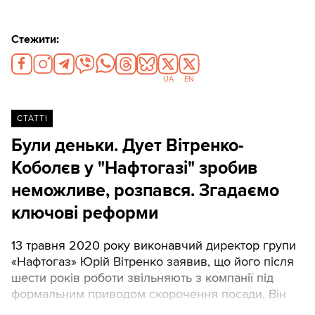
які стоять перед нами, аж ніяк не виключає
необхідність імплементації стандартів НАТО.
Стежити:
UA
EN
СТАТТІ
Були деньки. Дует Вітренко-
Коболєв у "Нафтогазі" зробив
неможливе, розпався. Згадаємо
ключові реформи
13 травня 2020 року виконавчий директор групи
«Нафтогаз» Юрій Вітренко заявив, що його після
шести років роботи звільняють з компанії під
формальним приводом скорочення посади. Він
прямо звинуватив у цьому свого