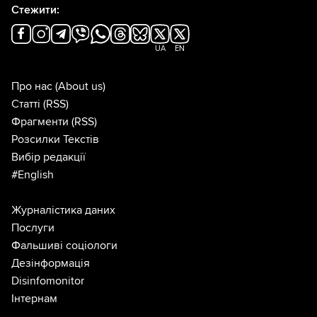
Стежити:
UA
EN
Про нас
(About us)
Статті
(RSS)
Фрагменти
(RSS)
Розсилки Текстів
Вибір редакції
#English
Журналістика даних
Послуги
Фальшиві соціологи
Дезінформація
Disinfomonitor
Інтернам