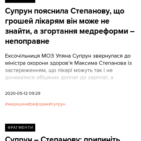
Супрун пояснила Степанову, що
грошей лікарям він може не
знайти, а згортання медреформи –
непоправне
Ексочільниця МОЗ Уляна Супрун звернулася до
міністра охорони здоров’я Максима Степанова із
застереженням, що лікарі можуть так і не
дочекатися обіцяних доплат до зарплат, а
згортання медреформи призведе до непоправних
негативних наслідків.
2020-05-12 09:29
медицина
реформи
супрун
ФРАГМЕНТИ
Супрун – Степанову: припиніть