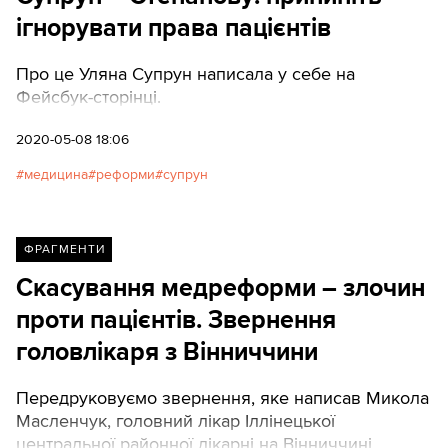
ігнорувати права пацієнтів
Про це Уляна Супрун написала у себе на
Фейсбук-сторінці.
2020-05-08 18:06
медицина
реформи
супрун
ФРАГМЕНТИ
Скасування медреформи – злочин
проти пацієнтів. Звернення
головлікаря з Вінниччини
Передруковуємо звернення, яке написав Микола
Масленчук, головний лікар Іллінецької
центральної районної лікарні на Вінниччині.