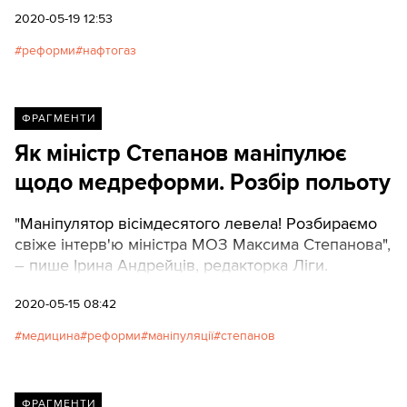
безпосереднього керівника, голову правління
2020-05-19 12:53
НАК «Нафтогаз України» Андрія Коболєва.
реформи
нафтогаз
«Тексти» розповідають про роль тандему
«Коболєв-Вітренко» у «Нафтогазі», про їхні дії з
реформування компанії та про здобутки й
провали за підсумком цих дій.
ФРАГМЕНТИ
Як міністр Степанов маніпулює
щодо медреформи. Розбір польоту
"Маніпулятор вісімдесятого левела! Розбираємо
свіже інтерв'ю міністра МОЗ Максима Степанова",
– пише Ірина Андрейців, редакторка Ліги.
2020-05-15 08:42
медицина
реформи
маніпуляції
степанов
ФРАГМЕНТИ