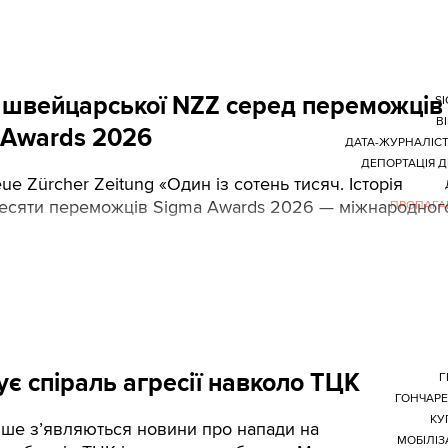
та швейцарської NZZ серед переможців
S
В
 Awards 2026
ДАТА-ЖУРНАЛІС
ДЕПОРТАЦІЯ Д
e Zürcher Zeitung «Один із сотень тисяч. Історія
з десяти переможців Sigma Awards 2026 — міжнародног
ПРОПАГА
ує спіраль агресії навколо ТЦК
Г
ГОНЧАР
КУ
іше з’являються новини про напади на
МОБІЛІЗ