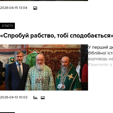
2026-04-15 13:04
СТАТТІ
«Спробуй рабство, тобі сподобається
У перший де
біблійної іс
відповідь н
Євангеліє з 
викладача: 
дєрзость так
2026-04-13 10:02