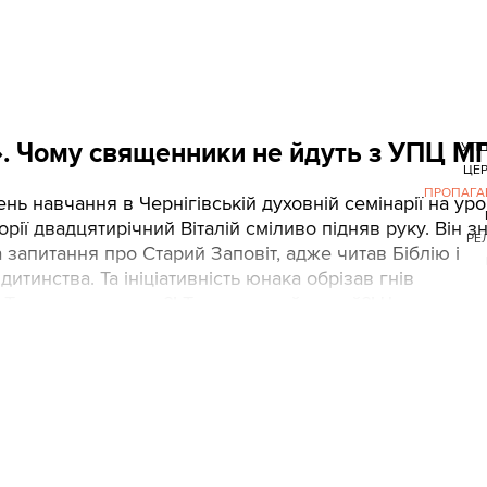
». Чому священники не йдуть з УПЦ М
УПЦ
ЦЕ
ПРОПАГА
нь навчання в Чернігівській духовній семінарії на уро
торії двадцятирічний Віталій сміливо підняв руку. Він з
РЕЛ
а запитання про Старий Заповіт, адже читав Біблію і
дитинства. Та ініціативність юнака обрізав гнів
«Ти что тянєш руку?! Ти что, самий умний?! Что ето за
ая?!».