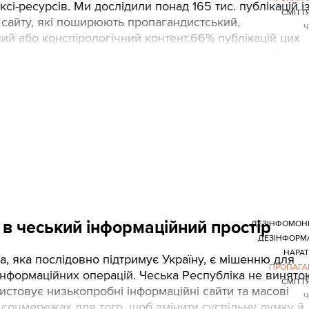
сі-ресурсів. Ми дослідили понад 165 тис. публікацій і
СМІТТ
 сайту, які поширюють пропагандистський,
Ч
ий або конспірологічний контент.66% публікацій цих
едіа містили щонайменше один пропагандистський
галом виявлено 55 таких наративів у семи тематични
а в Україні, Росія, США, Європа, Чехія, Україна,
одії.
 в чеський інформаційний простір
ДЕЗІНФОМОН
ДЕЗІНФОРМ
НАРА
а, яка послідовно підтримує Україну, є мішенню для
ПРОПАГА
інформаційних операцій. Чеська Республіка не виняток
СМІТТ
истовує низькопробні інформаційні сайти та масові
Ч
 соцмережах для того, щоб змінити суспільну думку й