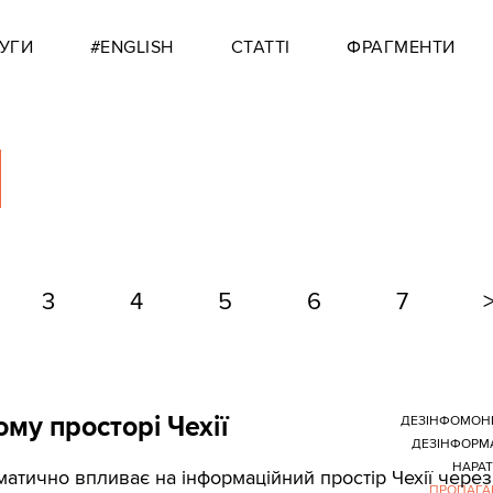
УГИ
#ENGLISH
СТАТТІ
ФРАГМЕНТИ
3
4
5
6
7
му просторі Чехії
ДЕЗІНФОМОН
ДЕЗІНФОРМ
НАРА
матично впливає на інформаційний простір Чехії через
ПРОПАГА