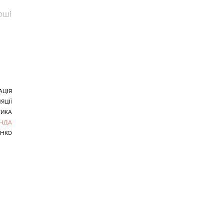
оші
АЦІЯ
ЯЦІЇ
ТИКА
НДА
НКО
ою