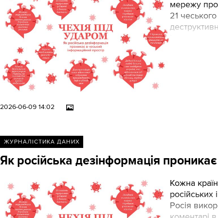
мережу прок
21 чеського
деструктивн
інтернет-м
наратив. За
групах: війн
міжнародні п
2026-06-09 14:02
ЖУРНАЛІСТИКА ДАНИХ
Як російська дезінформація проникає
Кожна країн
російських 
Росія викор
коментарі в