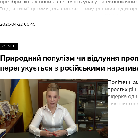
пресбрифінгах вони акцентують увагу на економічних
“підсвітити” ці теми для світової і внутрішньої аудито
новини про російську економіку на сайті “РІА Новості
2026-04-22 00:45
СТАТТІ
Природний популізм чи відлуння про
перегукується з російськими нарати
Політичні з
простих ріш
лідерка одн
використову
тезами воро
боротьбою»