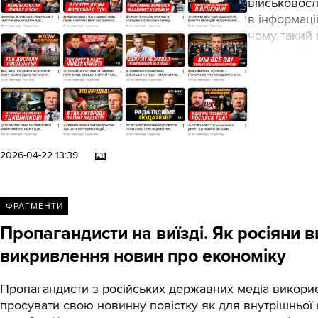
військовос
в інформаці
чому такий 
мільйонні а
пропаганди 
2026-04-22 13:39
ФРАГМЕНТИ
Пропагандисти на виїзді. Як росіяни
викривлення новин про економіку
Пропагандисти з російських державних медіа викорис
просувати свою новинну повістку як для внутрішньої а