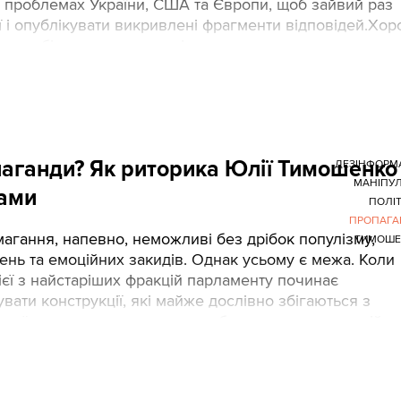
 проблемах України, США та Європи, щоб зайвий раз
рії і опублікувати викривлені фрагменти відповідей.Хор
” перебільшують, а погані замовчують.
паганди? Як риторика Юлії Тимошенко
ДЕЗІНФОРМ
МАНІПУЛ
вами
ПОЛІ
ПРОПАГА
магання, напевно, неможливі без дрібок популізму,
ТИМОШЕ
ень та емоційних закидів. Однак усьому є межа. Коли
ієї з найстаріших фракцій парламенту починає
вати конструкції, які майже дослівно збігаються з
жої пропаганди, це перестає бути просто «опозиційн
.