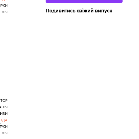
з
ЯРКИ
Подивитись свіжий випуск
ЕХІЯ
х
ІТОР
АЦІЯ
ТИВИ
НДА
.
ЯРКИ
ЕХІЯ