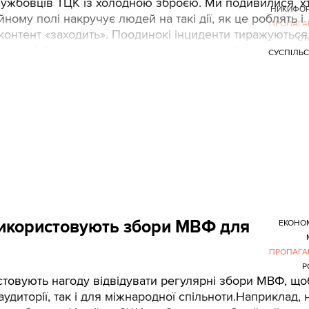
лужбовців ТЦК із холодною зброєю. Ми подивилися, х
НИКИФОР
йному полі накручує людей на такі дії, як це роблять і
ПРОПАГА
контент «заходить». Поодинокі інциденти тиражуються
СТ
удиторії й працюють на головну мету російської
СУСПІЛЬ
— внутрішній конфлікт в Україні.
 використовують збори МВФ для
ЕКОНО
ПРОПАГА
Р
товують нагоду відвідувати регулярні збори МВФ, що
удиторії, так і для міжнародної спільноти.Наприклад, 