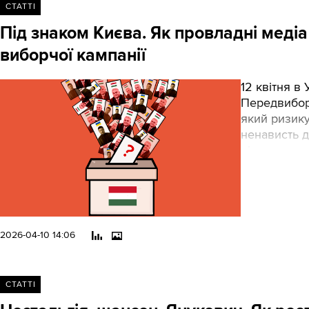
СТАТТІ
Під знаком Києва. Як провладні меді
виборчої кампанії
12 квітня в
Передвибор
який ризику
ненависть д
підконтроль
Ми проанал
головні тем
2026-04-10 14:06
СТАТТІ