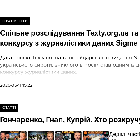
ФРАГМЕНТИ
Спільне розслідування Texty.org.ua 
конкурсу з журналістики даних Sigma
Дата-проєкт Texty.org.ua та швейцарського видання Neu
українського сироти, зниклого в Росії» став одним і
конкурсу журналістики даних.
2026-05-11 15:22
СТАТТІ
Гончаренко, Гнап, Купрій. Хто розкруч
Дедалі част