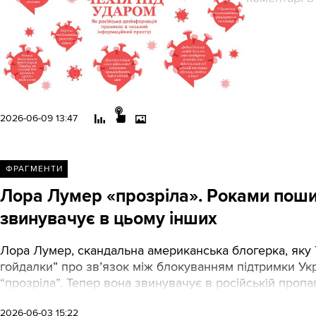
мінімізуват
розколи та 
марафонець.
зроблена на
повільне р
політиків.
2026-06-09 13:47
ФРАГМЕНТИ
Лора Лумер «прозріла». Роками поши
звинувачує в цьому інших
Лора Лумер, скандальна американська блогерка, яку T
гойдалки” про звʼязок між блокуванням підтримки Ук
“прозріла”. Тепер вона звинувачує в російській пропаг
2026-06-03 15:22