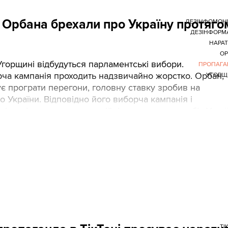
а Орбана брехали про Україну протяго
ДЕЗІНФОМОН
ДЕЗІНФОРМ
НАРА
ОР
 Угорщині відбудуться парламентські вибори.
ПРОПАГА
ча кампанія проходить надзвичайно жорстко. Орбан,
УГОРЩ
є програти перегони, головну ставку зробив на
о України. Відповідно його виборча кампанія і
ні медіа продукують постійні звинувачення в бік Украї
ізували зміст основних провладних ЗМІ й виокремил
и, які вони продукували щодо України і Зеленського.
ТІ