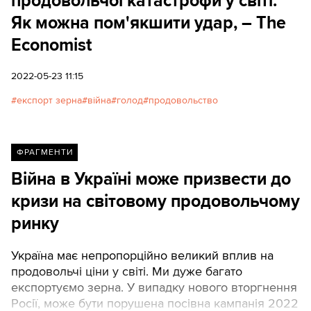
продовольчої катастрофи у світі.
Як можна пом'якшити удар, – The
Economist
2022-05-23 11:15
експорт зерна
війна
голод
продовольство
ФРАГМЕНТИ
Війна в Україні може призвести до
кризи на світовому продовольчому
ринку
Україна має непропорційно великий вплив на
продовольчі ціни у світі. Ми дуже багато
експортуємо зерна. У випадку нового вторгнення
Росії, може бути порушена посівна кампанія 2022