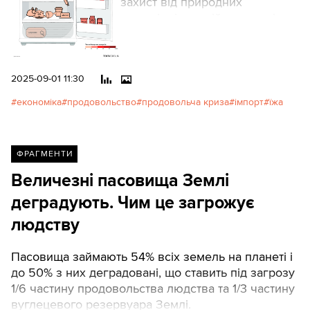
захист від природних
катаклізмів чи війн, це нові
робочі місця, більше доходів у
локальних виробників і більше
податків до бюджету.
2025-09-01 11:30
Протягом останніх чотирьох
років, попри війну з Росією,
економіка
продовольство
продовольча криза
імпорт
їжа
Україна дедалі більше
відмовляється від імпорту їжі,
розвиваючи своє
ФРАГМЕНТИ
виробництво. Проте наскільки
ми досягли незалежності від
Величезні пасовища Землі
імпорту їжі й скільки ще
деградують. Чим це загрожує
державі потрібно вкластися?
людству
Пасовища займають 54% всіх земель на планеті і
до 50% з них деградовані, що ставить під загрозу
1/6 частину продовольства людства та 1/3 частину
вуглецевого резервуара Землі.