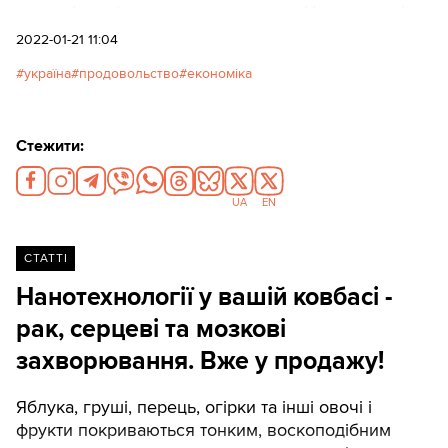
року, відповідно це спричинить дефіцит зерна і
суттєве підвищення цін на харчі у світі, що й так
2022-01-21 11:04
дуже сильно зросли останнім часом.
україна
продовольство
економіка
Стежити:
UA
EN
СТАТТІ
Нанотехнології у вашій ковбасі -
рак, серцеві та мозкові
захворювання. Вже у продажу!
Яблука, груші, перець, огірки та інші овочі і
фрукти покриваються тонким, воскоподібним