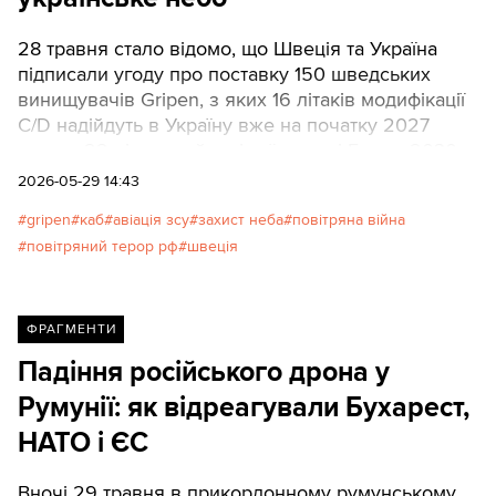
28 травня стало відомо, що Швеція та Україна
підписали угоду про поставку 150 шведських
винищувачів Gripen, з яких 16 літаків модифікації
C/D надійдуть в Україну вже на початку 2027
року, а 22 літаки найновішої моделі Е – до 2030
року.
2026-05-29 14:43
gripen
каб
авіація зсу
захист неба
повітряна війна
повітряний терор рф
швеція
ФРАГМЕНТИ
Падіння російського дрона у
Румунії: як відреагували Бухарест,
НАТО і ЄС
Вночі 29 травня в прикордонному румунському