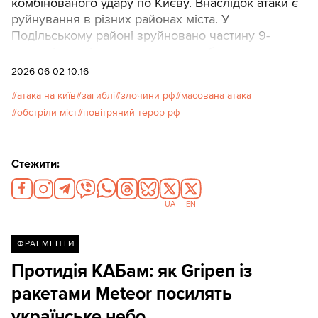
комбінованого удару по Києву. Внаслідок атаки є
руйнування в різних районах міста. У
Подільському районі зруйновано частину 9-
поверхівки, під завалами можуть бути люди.
2026-06-02 10:16
атака на київ
загиблі
злочини рф
масована атака
обстріли міст
повітряний терор рф
Стежити:
UA
EN
ФРАГМЕНТИ
Протидія КАБам: як Gripen із
ракетами Meteor посилять
українське небо