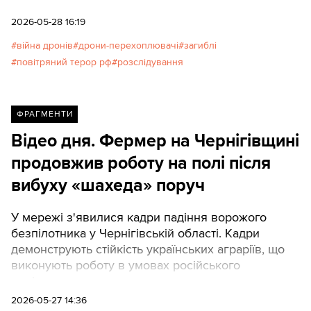
2026-05-28 16:19
війна дронів
дрони-перехоплювачі
загиблі
повітряний терор рф
розслідування
ФРАГМЕНТИ
Відео дня. Фермер на Чернігівщині
продовжив роботу на полі після
вибуху «шахеда» поруч
У мережі з'явилися кадри падіння ворожого
безпілотника у Чернігівській області. Кадри
демонструють стійкість українських аграріїв, що
виконують роботу в умовах російського
повітряного терору.
2026-05-27 14:36