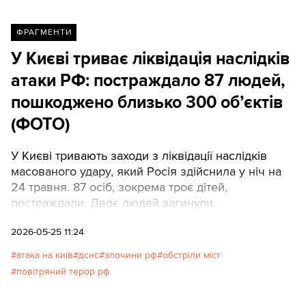
ФРАГМЕНТИ
У Києві триває ліквідація наслідків
атаки РФ: постраждало 87 людей,
пошкоджено близько 300 обʼєктів
(ФОТО)
У Києві тривають заходи з ліквідації наслідків
масованого удару, який Росія здійснила у ніч на
24 травня. 87 осіб, зокрема троє дітей,
постраждали. Двоє людей загинули.
2026-05-25 11:24
атака на київ
дснс
злочини рф
обстріли міст
повітряний терор рф