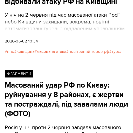
відбивали атаку РФ на Київщині
У ніч на 2 червня під час масованої атаки Росії
небо Київщини захищали, зокрема, новітні
автоматизовані турелі з віддаленим управлінням.
2026-06-02 10:34
ппо
київщина
масована атака
повітряний терор рф
турелі
ФРАГМЕНТИ
Масований удар РФ по Києву:
руйнування у 8 районах, є жертви
та постраждалі, під завалами люди
(ФОТО)
Росія у ніч проти 2 червня завдала масованого