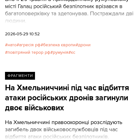
місті Галац російський безпілотник врізався в
багатоповерхівку та здетонував. Постраждали дві
людини.
2026-05-29 10:52
нато
агресія рф
безпека європи
дрони
повітряний терор рф
румунія
єс
ФРАГМЕНТИ
На Хмельниччині під час відбиття
атаки російських дронів загинули
двоє військових
На Хмельниччині правоохоронці розслідують
загибель двох військовослужбовців під час
відбиття атаки російських безпілотників.