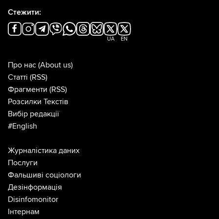
Стежити:
UA
EN
Про нас
(About us)
Статті
(RSS)
Фрагменти
(RSS)
Розсилки Текстів
Вибір редакції
#English
Журналістика даних
Послуги
Фальшиві соціологи
Дезінформація
Disinfomonitor
Інтернам