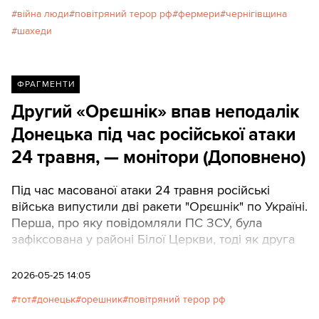
війна люди
повітряний терор рф
фермери
чернігівщина
шахеди
ФРАГМЕНТИ
Другий «Орєшнік» впав неподалік
Донецька під час російської атаки
24 травня, — монітори (Доповнено)
Під час масованої атаки 24 травня російські
війська випустили дві ракети "Орєшнік" по Україні.
Перша, про яку повідомляли ПС ЗСУ, була
зафіксована у районі Білої Церкви, тоді як друга
впала над тимчасово окупованою частиною
Донецької області.
2026-05-25 14:05
тот
донецьк
орешник
повітряний терор рф