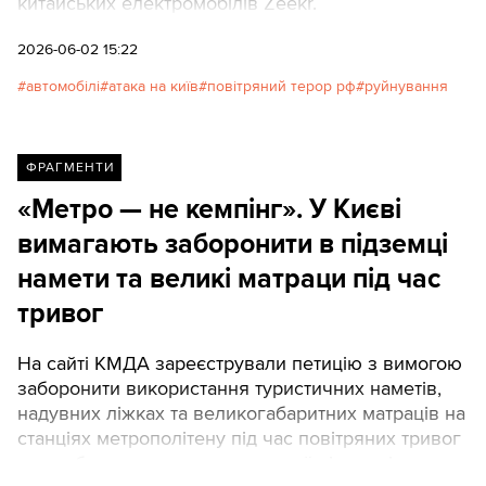
китайських електромобілів Zeekr.
2026-06-02 15:22
автомобілі
атака на київ
повітряний терор рф
руйнування
ФРАГМЕНТИ
«Метро — не кемпінг». У Києві
вимагають заборонити в підземці
намети та великі матраци під час
тривог
На сайті КМДА зареєстрували петицію з вимогою
заборонити використання туристичних наметів,
надувних ліжках та великогабаритних матраців на
станціях метрополітену під час повітряних тривог
для забезпечення максимальної місткості