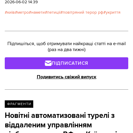
укриттів.
2026-06-02 14:39
київ
метро
намети
петиції
повітряний терор рф
укриття
Підпишіться, щоб отримувати найкращі статті на e-mail
(раз на два тижні)
ПІДПИСАТИСЯ
Подивитись свіжий випуск
ФРАГМЕНТИ
Новітні автоматизовані турелі з
віддаленим управлінням