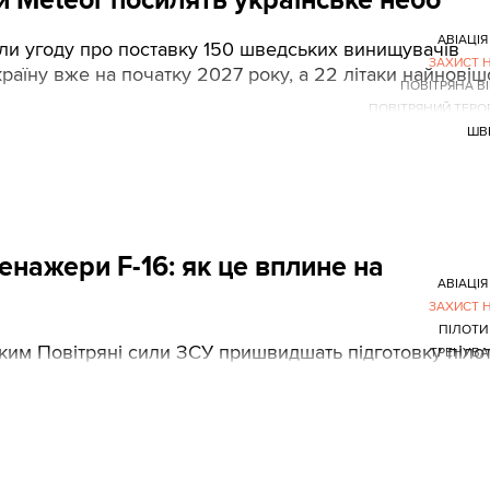
АВІАЦІЯ
али угоду про поставку 150 шведських винищувачів
ЗАХИСТ 
Україну вже на початку 2027 року, а 22 літаки найновіш
ПОВІТРЯНА В
ПОВІТРЯНИЙ ТЕРО
ШВ
ренажери F-16: як це вплине на
АВІАЦІЯ
ЗАХИСТ 
ПІЛОТИ
яким Повітряні сили ЗСУ пришвидшать підготовку пілот
ТРЕНУВА