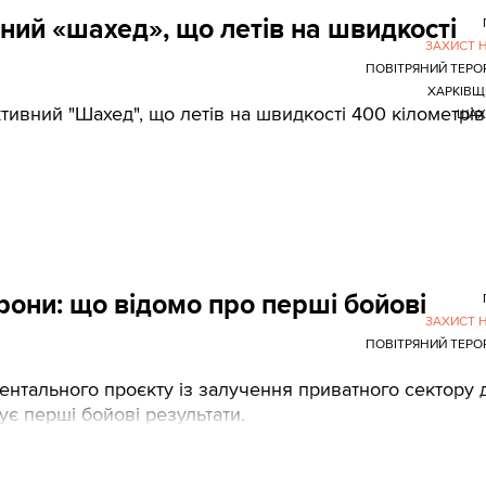
ий «шахед», що летів на швидкості
ЗАХИСТ 
ПОВІТРЯНИЙ ТЕРО
ХАРКІВ
ивний "Шахед", що летів на швидкості 400 кілометрів
ШАХ
рони: що відомо про перші бойові
ЗАХИСТ 
ПОВІТРЯНИЙ ТЕРО
ентального проєкту із залучення приватного сектору 
є перші бойові результати.