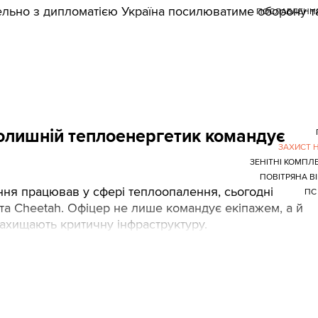
льно з дипломатією Україна посилюватиме оборону та
ПОСЛАБЛЕННЯ
 колишній теплоенергетик командує
ЗАХИСТ 
ЗЕНІТНІ КОМПЛ
ПОВІТРЯНА В
ня працював у сфері теплоопалення, сьогодні
ПС
 та Cheetah. Офіцер не лише командує екіпажем, а й
захищають критичну інфраструктуру.