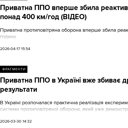
Приватна ППО вперше збила реактивн
понад 400 км/год (ВІДЕО)
Приватна протиповітряна оборона вперше збила реакт
годину.
2026-04-17 15:54
ФРАГМЕНТИ
Приватна ППО в Україні вже збиває д
результати
В Україні розпочалася практична реалізація експерим
системи протиповітряної оборони, який уже демонстру
2026-03-30 14:32