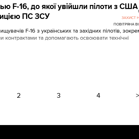
ью F-16, до якої увійшли пілоти з США
зицією ПС ЗСУ
ЗАХИСТ 
ПОВІТРЯНА В
увачів F-16 з українських та західних пілотів, зокре
и контрактами та допомагають освоювати технічні
2
3
4