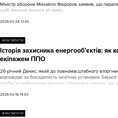
Міністр оборони Михайло Федоров заявив, що парале
щоб змусити ворога до миру.
2026-02-24 12:42
ФРАГМЕНТИ
Історія захисника енергооб’єктів: як
екіпажем ППО
26-річний Денис, який до повномасштабного вторгнен
відповідає за боєздатність зенітних установок Gepard
особисто забезпечує технічну справність машин, що 
2026-02-18 14:03
ФРАГМЕНТИ