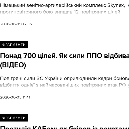
Німецький зенітно-артилерійський комплекс Skynex, і
протиповітряного бою знищив 12 повітряних цілей.
2026-06-09 12:35
ФРАГМЕНТИ
Понад 700 цілей. Як сили ППО відбив
(ВІДЕО)
Повітряні сили ЗС України оприлюднили кадри бойової
відбиття однієї з наймасованіших повітряних атак РФ 
2026-06-03 11:41
ФРАГМЕНТИ
Протидія КАБам: як Gripen із ракетам