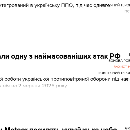
нтегрований в українську ППО, під час одного
ПОВІТРЯНИЙ ТЕРО
ПС
али одну з наймасованіших атак РФ
БОЙОВА РО
ЗАХИСТ 
ПОВІТРЯНИЙ ТЕРО
 роботи української протиповітряної оборони під час
ПС
у ніч на 2 червня 2026 року.
и Meteor посилять українське небо
GR