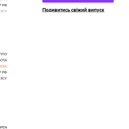
Р РФ
Подивитись свіжий випуск
 ЗСУ
ППО
БОТА
НЕБА
Р РФ
 ЗСУ
IPEN