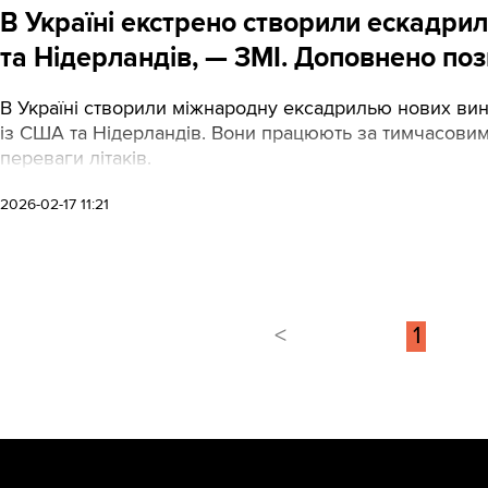
В Україні екстрено створили ескадрил
та Нідерландів, — ЗМІ. Доповнено по
В Україні створили міжнародну ексадрилью нових винищ
із США та Нідерландів. Вони працюють за тимчасовим
переваги літаків.
2026-02-17 11:21
<
1