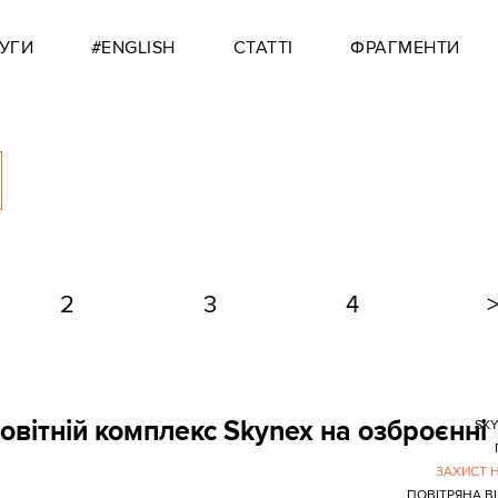
УГИ
#ENGLISH
СТАТТІ
ФРАГМЕНТИ
2
3
4
новітній комплекс Skynex на озброєнні
SK
ЗАХИСТ 
ПОВІТРЯНА В