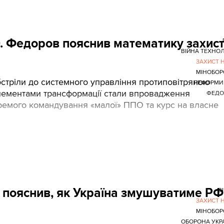
. Федоров пояснив математику захис
ВІЙНА ТЕХНОЛ
ЗАХИСТ 
МІНОБОР
бстріли до системного управління протиповітряною
РЕФОРМИ
елементами трансформації стали впровадження
ФЕДО
окремого командування «малої» ППО та курс на власне
в пояснив, як Україна змушуватиме РФ
В
ЗАХИСТ 
МІНОБОР
ОБОРОНА УКР