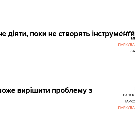
 діяти, поки не створять інструменти
АВТОМО
М
ПАРКУВА
З
може вирішити проблему з
ТЕХНОЛ
ПАРК
ПАРКУВА