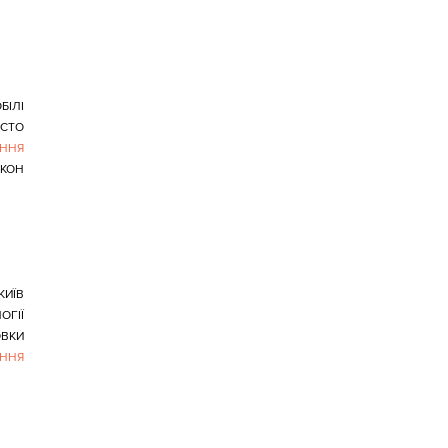
БІЛІ
ІСТО
ННЯ
АКОН
КИЇВ
ОГІЇ
ОВКИ
ННЯ