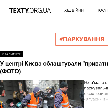
ХІД ВІЙНИ
ПОСЛ
#ПАРКУВАННЯ
ФРАГМЕНТИ
У центрі Києва облаштували "приватн
(ФОТО)
На в'їзді з
паркувальни
ексклюзивни
«ягуари» й 
муніципальн