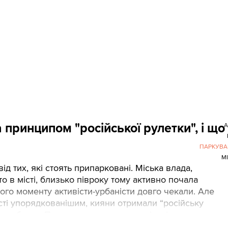
принципом "російської рулетки", і що 
А
ПАРКУВА
М
і від тих, які стоять припарковані. Міська влада,
о в місті, близько півроку тому активно почала
го моменту активісти-урбаністи довго чекали. Але
місті упорядкованішим, кияни отримали “російську
ь забрати. При цьому, на загальну кількість неправил
ь приватні компанії.