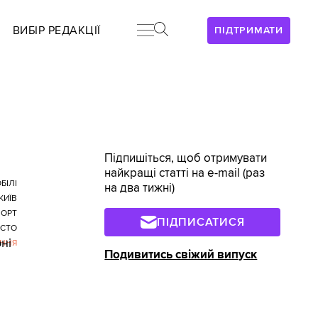
ВИБІР РЕДАКЦІЇ
ПІДТРИМАТИ
Підпишіться, щоб отримувати
найкращі статті на e-mail (раз
БІЛІ
на два тижні)
КИЇВ
ПОРТ
ПІДПИСАТИСЯ
ІСТО
ні
ННЯ
Подивитись свіжий випуск