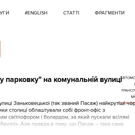
УГИ
#ENGLISH
СТАТТІ
ФРАГМЕНТИ
у парковку" на комунальній вулиці
АВТОМО
ТРАНС
М
 вулиці Заньковецької (так званий Пасаж) найкрутіші чор
ПАРКУВА
ки столиці облаштували собі фронт-офіс з
м світлофором і болардом, за який пускали всілякі
«бентлі». Але правда в тому, що Пасаж – така сама
а вулиця, як і Городецького і Заньковецької.