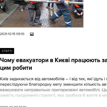
2021-12-15 09:10
СТАТТІ
Чому евакуатори в Києві працюють за 
цим робити
Київ задихається від автомобілів – і від тих, які їдуть 
переслідуючи благородну мету зменшити кількість авт
евакуювати неправильно припарковані автомобілі. Цьо
замість продуманої стратегії, яка зробила б життя в 
рулетку”: будь-яке авто абсолютно несподівано можут
запаркованих авто ці дії мало впливають. А заробляют