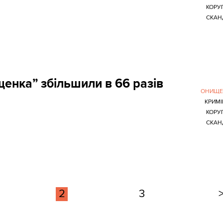
КОРУ
СКАН
щенка” збільшили в 66 разів
ОНИЩЕ
КРИМ
КОРУ
СКАН
2
3