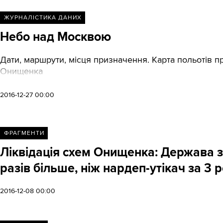
ЖУРНАЛІСТИКА ДАНИХ
Небо над Москвою
Дати, маршрути, місця призначення. Карта польотів п
Онищенка
2016-12-27 00:00
ФРАГМЕНТИ
Ліквідація схем Онищенка: Держава за
разів більше, ніж нардеп-утікач за 3 
2016-12-08 00:00