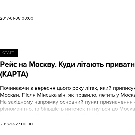
2017-01-08 00:00
СТАТТІ
Рейс на Москву. Куди літають приват
(КАРТА)
Починаючи з вересня цього року літак, який припису
Москви. Після Мінська він, як правило, летить у Моск
На західному напрямку основний пункт призначення 
різноманітно, та більшість ниточок тягнуться до Москв
Автори: Надія Романенко, Ярина Михайлишин, Павло
2016-12-27 00:00