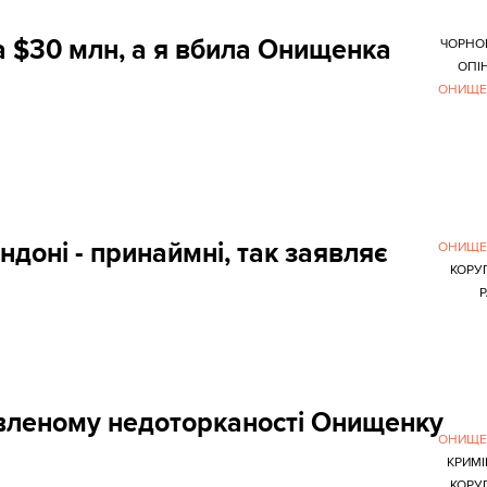
 $30 млн, а я вбила Онищенка
ЧОРНО
ОПІ
ОНИЩЕ
доні - принаймні, так заявляє
ОНИЩЕ
КОРУ
авленому недоторканості Онищенку
ОНИЩЕ
КРИМ
КОРУ