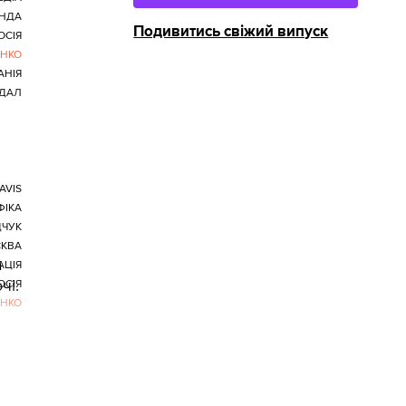
НДА
Подивитись свіжий випуск
ОСІЯ
НКО
АНІЯ
ДАЛ
AVIS
ФІКА
ЧУК
КВА
а
АЦІЯ
чі.
ОСІЯ
НКО