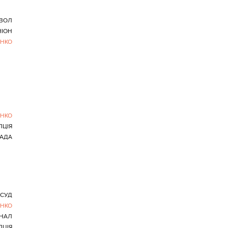
ВОЛ
НІОН
НКО
НКО
ПЦІЯ
РАДА
СУД
НКО
ІНАЛ
ПЦІЯ