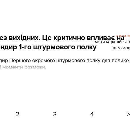
відіграє Сергій Коротких, або Боцман, якого
ож подискутували, які підрозділи треба поповнювати 
ез вихідних. Це критично впливає на
КОМАНД
МОТИВАЦІЯ ВІЙСЬК
андир 1-го штурмового полку
ШТУРМОВ
ндир Першого окремого штурмового полку дав велике
ші моменти розмови.
2
3
4