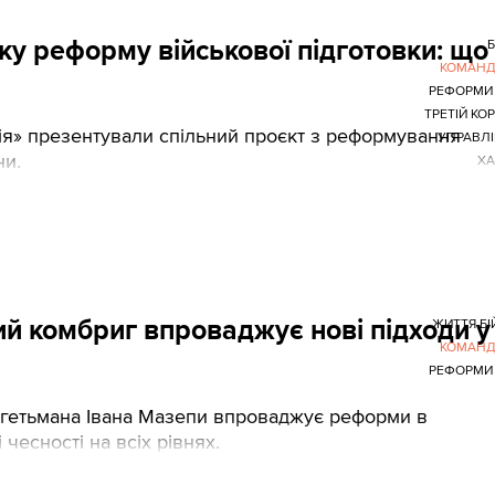
ку реформу військової підготовки: що
КОМАНД
РЕФОРМИ
ТРЕТІЙ КО
тія» презентували спільний проєкт з реформування
УПРАВЛ
ни.
ХА
ий комбриг впроваджує нові підходи у
ЖИТТЯ БІ
КОМАНД
РЕФОРМИ
ні гетьмана Івана Мазепи впроваджує реформи в
чесності на всіх рівнях.