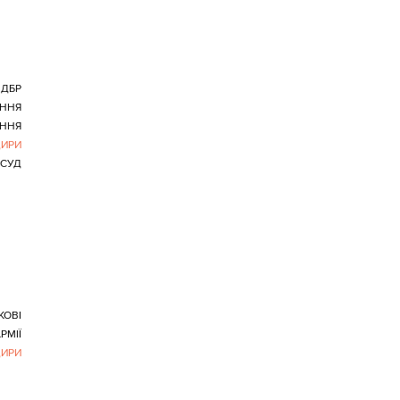
ДБР
ННЯ
АННЯ
ИРИ
СУД
КОВІ
РМІЇ
ИРИ