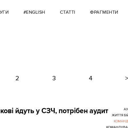
УГИ
#ENGLISH
СТАТТІ
ФРАГМЕНТИ
2
3
4
ові йдуть у СЗЧ, потрібен аудит
А
ЖИТТЯ БІ
КОМАНД
КОМАНДУВА