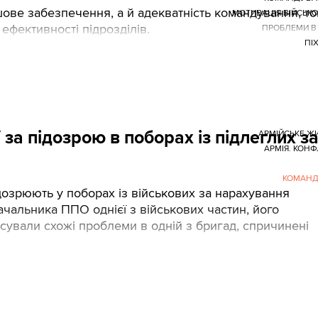
ове забезпечення, а й адекватність командування, т
МОТИВАЦІЯ ВІЙСЬК
 ефективності підрозділів.
ПРОБЛЕМИ В
ПІ
за підозрою в поборах із підлеглих з
АРМІЙСЬКЕ Ж
АРМІЯ. КОНФ
КОМАНД
ідозрюють у поборах із військових за нарахування
ачальника ППО однієї з військових частин, його
сували схожі проблеми в одній з бригад, спричинені