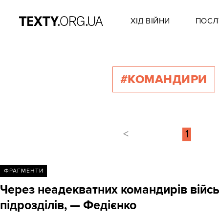
ХІД ВІЙНИ
ПОСЛ
#КОМАНДИРИ
<
1
ФРАГМЕНТИ
Через неадекватних командирів військ
підрозділів, — Федієнко