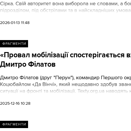
Сірка. Свій авторитет вона виборола не словами, а бо
підрозділом, під обстрілами та в найскладніших умова
2026-01-13 11:48
ФРАГМЕНТИ
«Провал мобілізації спостерігається
Дмитро Філатов
Дмитро Філатов (друг "Перун"), командир Першого о
Коцюбайлом «Да Вінчі», який нещодавно здобув звання
ситуації на фронті та мобілізації. Texty.org.ua наводят
2025-12-16 10:28
ФРАГМЕНТИ