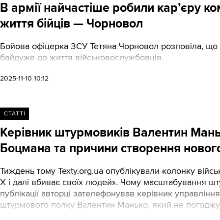
В армії найчастіше робили кар’єру к
життя бійців — Чорновол
Бойова офіцерка ЗСУ Тетяна Чорновол розповіла, що н
байдуже до життя військовослужбовців.
2025-11-10 10:12
СТАТТІ
Керівник штурмовиків Валентин Маньк
Боцмана та причини створення нового
Тиждень тому Texty.org.ua опублікували колонку вій
Х і далі вбиває своїх людей». Чому масштабування шт
публікації авторці зателефонував керівник управлінн
штурмового полку Валентин Манько, який не погодж
нашу розмову, у якій ми запитали в командира про зас