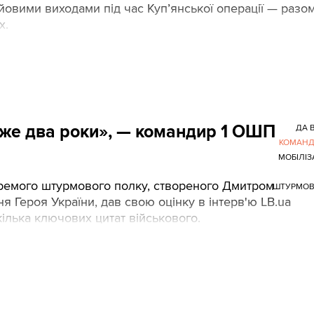
йовими виходами під час Куп’янської операції — разом
х.
 вже два роки», — командир 1 ОШП
ДА В
КОМАНД
МОБІЛІЗ
кремого штурмового полку, створеного Дмитром
ШТУРМОВ
 Героя України, дав свою оцінку в інтерв'ю LB.ua
ь кілька ключових цитат військового.