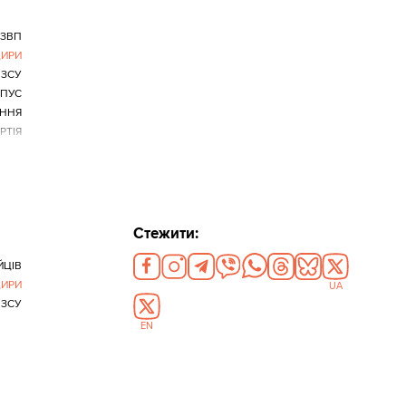
БЗВП
ИРИ
 ЗСУ
РПУС
ІННЯ
РТІЯ
Стежити:
ЙЦІВ
ИРИ
UA
 ЗСУ
EN