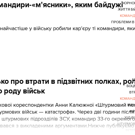
омандири-«м'ясники», яким байдужі
ЧОРНО
ЖИТТЯ БІ
КОМАНД
ПРОБЛЕМИ В
айчастіше у війську робили кар’єру ті командири, як
о про втрати в підзвітних полках, ро
А
БОЦ
 роду військ
ВТ
КОМАНД
ськової кореспондентки Анни Калюжної «Штурмовий по
МАН
урмових військ — катастрофа». Через дві години після
ФР
я штурмових підрозділів ЗСУ, командир 33-го окремого
ХІД В
ШТУРМОВ
увався з викладеними аргументами.Нижче публікуємо
ІНТЕ
тосування сили і ям у підрозділах, про те, навіщо в