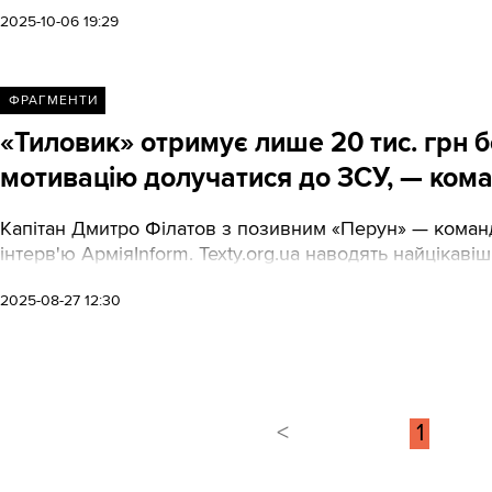
штурмовиків забирають телефони та яку роль у полку 
2025-10-06 19:29
пов’язували з неонацистськими організаціями РФ. Так
першу чергу.
ФРАГМЕНТИ
«Тиловик» отримує лише 20 тис. грн б
мотивацію долучатися до ЗСУ, — ком
Капітан Дмитро Філатов з позивним «Перун» — кома
інтерв'ю АрміяInform. Texty.org.ua наводять найцікаві
2025-08-27 12:30
<
1