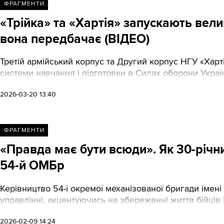
ФРАГМЕНТИ
«Трійка» та «Хартія» запускають вели
вона передбачає (ВІДЕО)
Третій армійський корпус та Другий корпус НГУ «Хар
системи навчання і підготовки в Силах оборони Украї
2026-03-20 13:40
ФРАГМЕНТИ
«Правда має бути всюди». Як 30-річн
54-й ОМБр
Керівництво 54-ї окремої механізованої бригади іме
управлінні, акцентуючись на збереженні життя бійців і 
2026-02-09 14:24