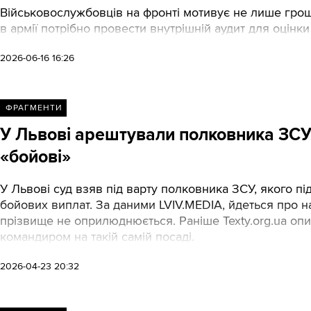
Військовослужбовців на фронті мотивує не лише грош
в армії потрібно провести внутрішній аудит для оцінки
2026-06-16 16:26
ФРАГМЕНТИ
У Львові арештували полковника ЗСУ 
«бойові»
У Львові суд взяв під варту полковника ЗСУ, якого п
бойових виплат. За даними LVIV.MEDIA, йдеться про н
прізвище не оприлюднюється. Раніше Texty.org.ua опи
командиром на такій самій посаді.
2026-04-23 20:32