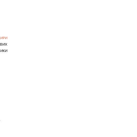
в
ИРИ
ОВИХ
ИКИ
>