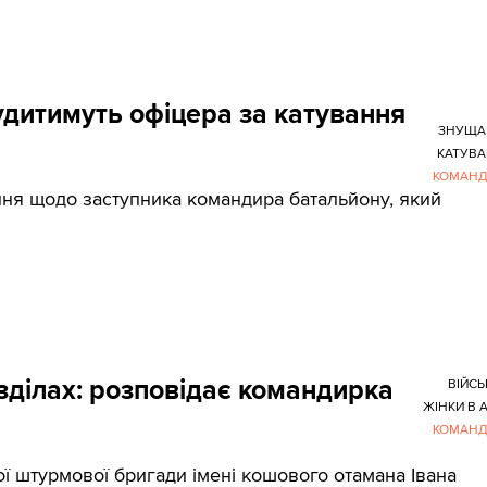
судитимуть офіцера за катування
ЗНУЩА
КАТУВ
КОМАНД
ня щодо заступника командира батальйону, який
озділах: розповідає командирка
ВІЙСЬ
ЖІНКИ В А
КОМАНД
 штурмової бригади імені кошового отамана Івана