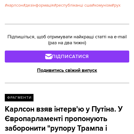
карлсон
дезінформація
республіканці сша
комунізм
рух
Підпишіться, щоб отримувати найкращі статті на e-mail
(раз на два тижні)
ПІДПИСАТИСЯ
Подивитись свіжий випуск
ФРАГМЕНТИ
Карлсон взяв інтерв'ю у Путіна. У
Європарламенті пропонують
заборонити "рупору Трампа і