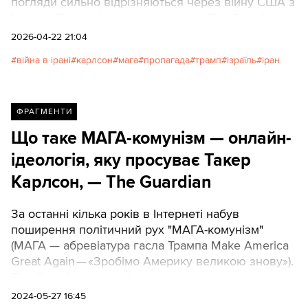
погляди сильно відрізняються через війну США з
Іраном. Про це ідеться в матеріалі The Guardian.
2026-04-22 21:04
війна в ірані
карлсон
мага
пропагада
трамп
ізраїль
іран
ФРАГМЕНТИ
Що таке МАГА-комунізм — онлайн-
ідеологія, яку просуває Такер
Карлсон, — The Guardian
За останні кілька років в Інтернеті набув
поширення політичний рух "МАГА-комунізм"
(МАГА — абревіатура гасла Трампа Make America
Great Again — «Зробімо Америку великою знову»).
The Guardian розповідає, що це за течія.
Texty.org.ua переказують основне зі статті.
2024-05-27 16:45