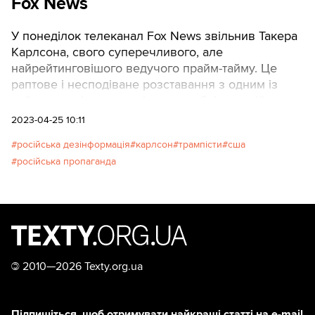
Fox News
У понеділок телеканал Fox News звільнив Такера
Карлсона, свого суперечливого, але
найрейтинговішого ведучого прайм-тайму. Це
раптове і несподіване розставання з одним із
найвпливовіших голосів у республіканській
політиці, який допомагав визначати нахабний тон
2023-04-25 10:11
телеканалу в епоху Трампа, пише The Washington
російська дезінформація
карлсон
трампісти
сша
Post.
російська пропаганда
©
2010—2026 Texty.org.ua
Підпишіться, щоб отримувати найкращі статті на e-mail