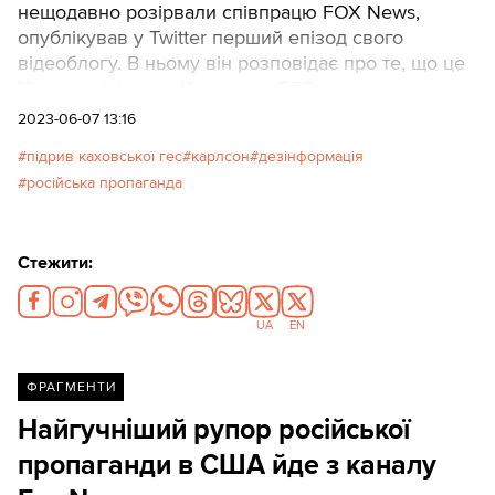
нещодавно розірвали співпрацю FOX News,
опублікував у Twitter перший епізод свого
відеоблогу. В ньому він розповідає про те, що це
Україна підірвала Каховську ГЕС.
2023-06-07 13:16
підрив каховської гес
карлсон
дезінформація
російська пропаганда
Стежити:
UA
EN
ФРАГМЕНТИ
Найгучніший рупор російської
пропаганди в США йде з каналу