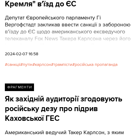
Кремля" в′їзд до ЄС
Депутат Європейського парламенту Гі
Вергофстадт закликав ввести санкції з забороною
в′їзду до ЄС щодо американського ексведучого
телеканалу Fox News Такера Карлсона через його
інтерв’ю з російським диктатором Володимиром
Путіним.
2024-02-07 16:58
санкції
путін
карлсон
трампісти
російська пропаганда
ФРАГМЕНТИ
Як західній аудиторії згодовують
російську дезу про підрив
Каховської ГЕС
Американський ведучий Такер Карлсон, з яким