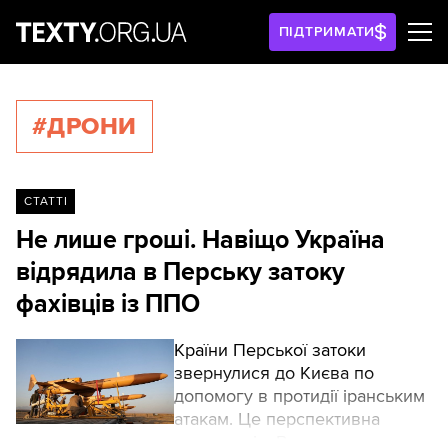
ПІДТРИМАТИ
#ДРОНИ
СТАТТІ
Не лише гроші. Навіщо Україна
відрядила в Перську затоку
фахівців із ППО
Країни Перської затоки
звернулися до Києва по
допомогу в протидії іранським
атакам. Це перспективна
пропозиція. Варто