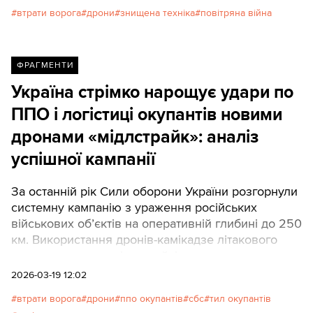
втрати ворога
дрони
знищена техніка
повітряна війна
ФРАГМЕНТИ
Україна стрімко нарощує удари по
ППО і логістиці окупантів новими
дронами «мідлстрайк»: аналіз
успішної кампанії
За останній рік Сили оборони України розгорнули
системну кампанію з ураження російських
військових об’єктів на оперативній глибині до 250
км. Використання дронів-камікадзе літакового
типу, так званих «мідлстрайків», дозволило
українським підрозділам частково зайти в нішу
2026-03-19 12:02
далекобійних РСЗВ і суттєво послабити
втрати ворога
дрони
ппо окупантів
сбс
тил окупантів
протиповітряну оборону окупантів.