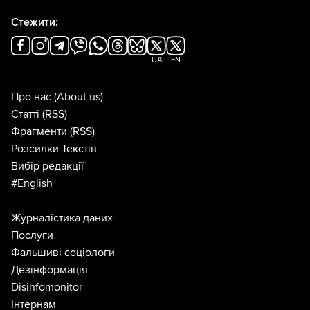
Стежити:
UA
EN
Про нас
(About us)
Статті
(RSS)
Фрагменти
(RSS)
Розсилки Текстів
Вибір редакції
#English
Журналістика даних
Послуги
Фальшиві соціологи
Дезінформація
Disinfomonitor
Інтернам