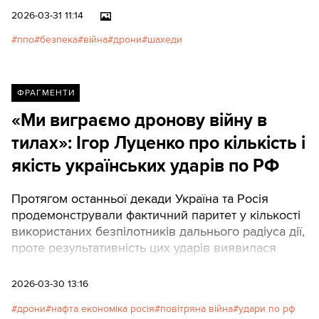
скористатися нею комплексно
2026-03-31 11:14
з вигодою для держави, а не
ппо
безпека
війна
дрони
шахеди
тільки для виробників дронів.
Пояснюємо детально, які
проблеми вирішують у країнах
Перської затоки експерти ЗСУ.
ФРАГМЕНТИ
«Ми виграємо дронову війну в
тилах»: Ігор Луценко про кількість і
якість українських ударів по РФ
Протягом останньої декади Україна та Росія
продемонстрували фактичний паритет у кількості
використаних безпілотників дальнього радіуса дії,
проте результативність цих ударів виявилася
кардинально різною.
2026-03-30 13:16
дрони
нафта економіка росія
повітряна війна
удари по рф