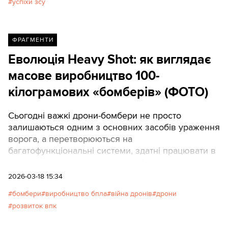
успіхи зсу
ФРАГМЕНТИ
Еволюція Heavy Shot: як виглядає
масове виробництво 100-
кілограмових «бомберів» (ФОТО)
Сьогодні важкі дрони-бомбери не просто
залишаються одним з основних засобів ураження
ворога, а перетворюються на
багатофункціональні системи, здатні працювати в
умовах повного придушення зв'язку.
2026-03-18 15:34
бомбери
виробництво бпла
війна дронів
дрони
розвиток впк