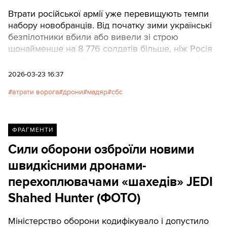
Втрати російської армії уже перевищують темпи
набору новобранців. Від початку зими українські
безпілотники вбили або вивели зі строю
щонайменше на 8 776 солдатів більше, ніж Росія
змогла замінити. Про це заявив командувач Сил
безпілотних систем Роберт "Мадяр" Бровді в
2026-03-23 16:37
інтерв’ю The Economist. Texty.org.ua публікують
втрати ворога
дрони
мадяр
сбс
адаптований переклад ключових фрагментів
матеріалу.
ФРАГМЕНТИ
Сили оборони озброїли новими
швидкісними дронами-
перехоплювачами «шахедів» JEDI
Shahed Hunter (ФОТО)
Міністерство оборони кодифікувало і допустило