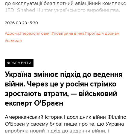
до експлуатації безпілотний авіаційний комплекс
JEDI Shahed Hunter українського виробництва.
2026-03-23 15:30
дрони
перехоплювачі
повітряна війна
протидія дронам
шахеди
ФРАГМЕНТИ
Україна змінює підхід до ведення
війни. Через це у росіян стрімко
зростають втрати, — військовий
експерт О'Браєн
Американський історик і дослідник війни Філліпс
О'Браєн у своєму блозі пише про те, що Україна
виробила новий підхід до ведення війни, і