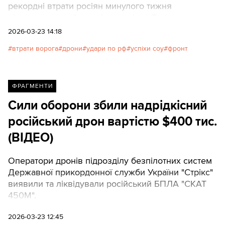
рекордні втрати росіян минулого тижня
підтверджують його ефективність. Texty.org.ua
наводять переклад ключових підсумків експерта.
2026-03-23 14:18
втрати ворога
дрони
удари по рф
успіхи соу
фронт
ФРАГМЕНТИ
Сили оборони збили надрідкісний
російський дрон вартістю $400 тис.
(ВІДЕО)
Оператори дронів підрозділу безпілотних систем
Державної прикордонної служби України "Стрікс"
виявили та ліквідували російський БПЛА "СКАТ
450М".
2026-03-23 12:45