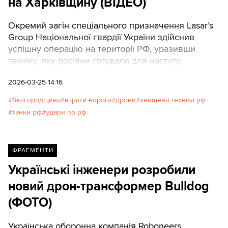
на Харківщину (ВІДЕО)
Окремий загін спеціального призначення Lasar’s
Group Національної гвардії України здійснив
успішну операцію на території РФ, уразивши
техніку, яку росіяни готували для наступу.
2026-03-25 14:16
бєлгородщина
втрати ворога
дрони
знищена техніка рф
танки рф
удари по рф
ФРАГМЕНТИ
Українські інженери розробили
новий дрон-трансформер Bulldog
(ФОТО)
Українська оборонна компанія Roboneers