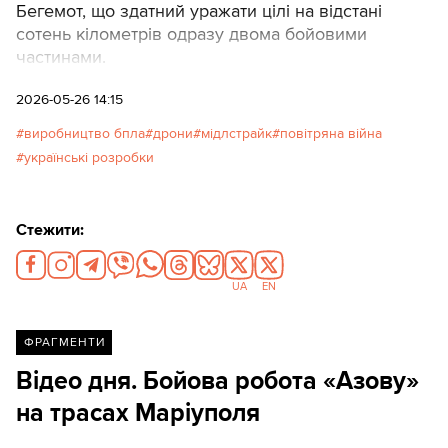
Бегемот, що здатний уражати цілі на відстані
сотень кілометрів одразу двома бойовими
частинами.
2026-05-26 14:15
виробництво бпла
дрони
мідлстрайк
повітряна війна
українські розробки
Стежити:
UA
EN
ФРАГМЕНТИ
Відео дня. Бойова робота «Азову»
на трасах Маріуполя