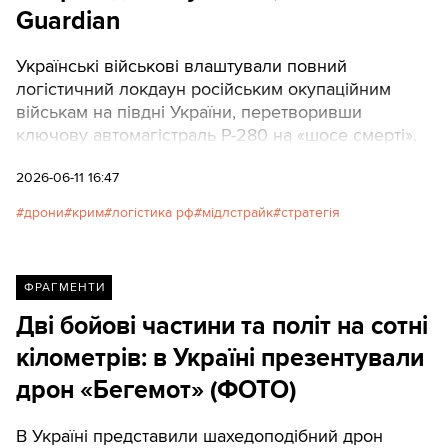
Guardian
Українські військові влаштували повний
логістичний локдаун російським окупаційним
військам на півдні України, перетворивши
ключову автомагістраль Р-280 на «шосе смерті».
2026-06-11 16:47
дрони
крим
логістика рф
мідлстрайк
стратегія
ФРАГМЕНТИ
Дві бойові частини та політ на сотні
кілометрів: в Україні презентували
дрон «Бегемот» (ФОТО)
В Україні представили шахедоподібний дрон