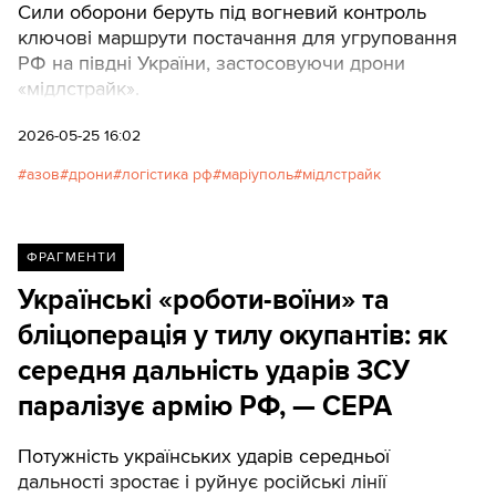
Сили оборони беруть під вогневий контроль
ключові маршрути постачання для угруповання
РФ на півдні України, застосовуючи дрони
«мідлстрайк».
2026-05-25 16:02
азов
дрони
логістика рф
маріуполь
мідлстрайк
ФРАГМЕНТИ
Українські «роботи-воїни» та
бліцоперація у тилу окупантів: як
середня дальність ударів ЗСУ
паралізує армію РФ, — CEPA
Потужність українських ударів середньої
дальності зростає і руйнує російські лінії