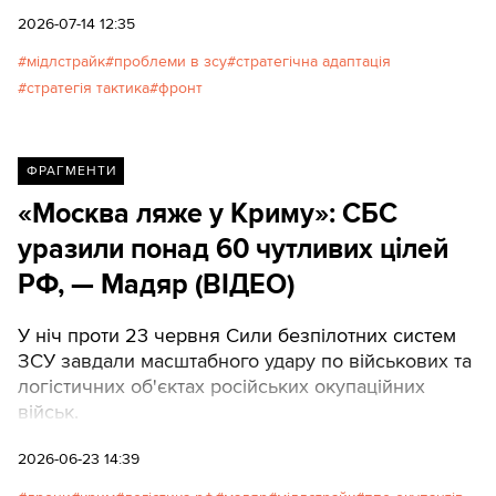
розпочати системне знищення російської
2026-07-14 12:35
логістики у раніше безпечному тилу. Однак
мідлстрайк
проблеми в зсу
стратегічна адаптація
повільний цикл ухвалення рішень командуванням
стратегія тактика
фронт
та критична ситуація на лінії зіткнення, зокрема
загроза прориву в Костянтинівці, можуть
нівелювати цей успіх.
ФРАГМЕНТИ
«Москва ляже у Криму»: СБС
уразили понад 60 чутливих цілей
РФ, — Мадяр (ВІДЕО)
У ніч проти 23 червня Сили безпілотних систем
ЗСУ завдали масштабного удару по військових та
логістичних об'єктах російських окупаційних
військ.
2026-06-23 14:39