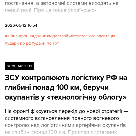
постачання, а автономні системи виходять на
перші ролі. Про це пише українсько-
американський журналіст, оглядач Центру аналізу
європейської політики (CEPA) Девід Кириченко.
2026-05-12 16:54
Texty.org.ua наводять переклад матеріалу.
війна дронів
дрони
мідлстрайк
стратегічна адаптація
удари по рф
удари по тот
ФРАГМЕНТИ
ЗСУ контролюють логістику РФ на
глибині понад 100 км, беручи
окупантів у «технологічну облогу»
На фронті фіксується перехід до нової стратегії —
системного встановлення повного вогневого
контролю над логістичними артеріями окупантів
на глибині понад 100 км. Приклад системних