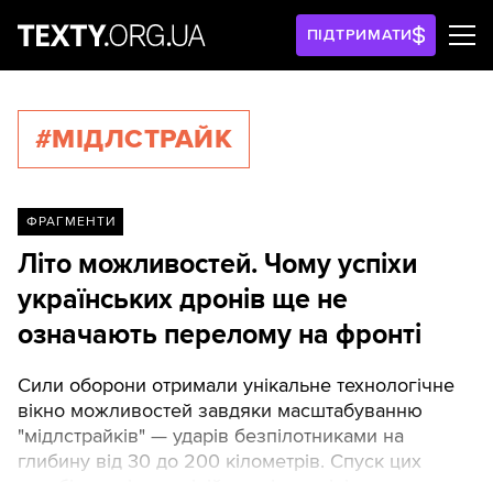
ПІДТРИМАТИ
#МІДЛСТРАЙК
ФРАГМЕНТИ
Літо можливостей. Чому успіхи
українських дронів ще не
означають перелому на фронті
Сили оборони отримали унікальне технологічне
вікно можливостей завдяки масштабуванню
"мідлстрайків" — ударів безпілотниками на
глибину від 30 до 200 кілометрів. Спуск цих
засобів на рівень лінійних підрозділів дозволив