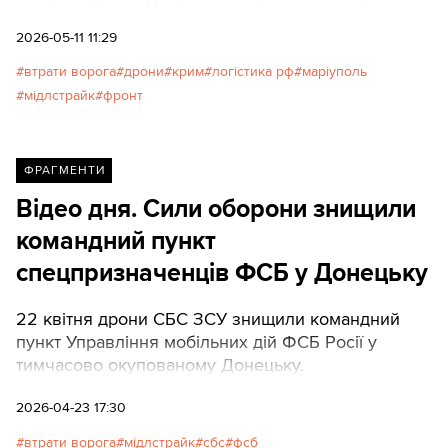
ударів поблизу Маріуполя свідчить: здатність
контролювати шляхи постачання на відстані 120–
2026-05-11 11:29
160 км стає новим інструментом домінування на
втрати ворога
дрони
крим
логістика рф
маріуполь
суходолі, що з часом неминуче перетворить
мідлстрайк
фронт
увесь захоплений тил РФ на зону суцільного
ураження.
ФРАГМЕНТИ
Відео дня. Сили оборони знищили
командний пункт
спецпризначенців ФСБ у Донецьку
22 квітня дрони СБС ЗСУ знищили командний
пункт Управління мобільних дій ФСБ Росії у
тимчасово окупованому Донецьку.
2026-04-23 17:30
втрати ворога
мідлстрайк
сбс
фсб