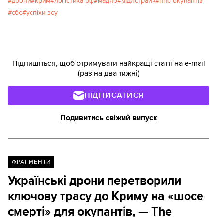
дрони
крим
логістика рф
мадяр
мідлстрайк
ппо окупантів
сбс
успіхи зсу
Підпишіться, щоб отримувати найкращі статті на e-mail
(раз на два тижні)
ПІДПИСАТИСЯ
Подивитись свіжий випуск
ФРАГМЕНТИ
Українські дрони перетворили
ключову трасу до Криму на «шосе
смерті» для окупантів, — The