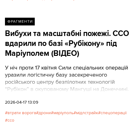
ФРАГМЕНТИ
Вибухи та масштабні пожежі. ССО
вдарили по базі «Рубікону» під
Маріуполем (ВІДЕО)
У ніч проти 17 квітня Сили спеціальних операцій
уразили логістичну базу засекреченого
російського центру безпілотних технологій
“Рубікон” в окупованому Мангуші на Донеччині.
2026-04-17 13:09
втрати ворога
дрони
маріуполь
мідлстрайк
спецоперації
ссо