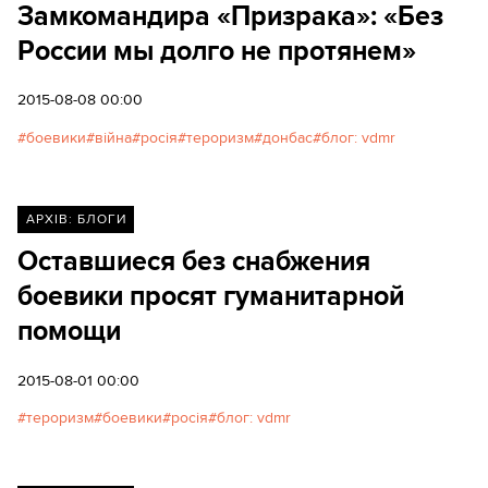
Замкомандира «Призрака»: «Без
России мы долго не протянем»
2015-08-08 00:00
боевики
війна
росія
тероризм
донбас
блог: vdmr
АРХІВ: БЛОГИ
Оставшиеся без снабжения
боевики просят гуманитарной
помощи
2015-08-01 00:00
тероризм
боевики
росія
блог: vdmr