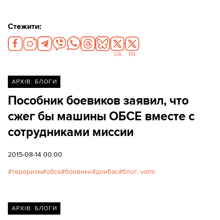
Стежити:
UA
EN
АРХІВ: БЛОГИ
Пособник боевиков заявил, что
сжег бы машины ОБСЕ вместе с
сотрудниками миссии
2015-08-14 00:00
тероризм
обсє
боевики
донбас
блог: vdmr
АРХІВ: БЛОГИ