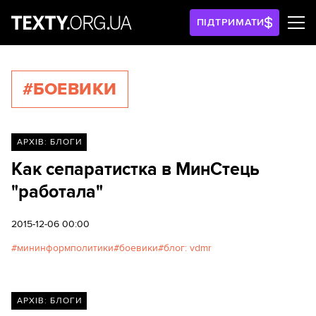
ПІДТРИМАТИ
#БОЕВИКИ
АРХІВ: БЛОГИ
Как сепаратистка в МинСтець
"работала"
2015-12-06 00:00
мининформполитики
боевики
блог: vdmr
АРХІВ: БЛОГИ