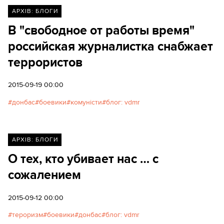
АРХІВ: БЛОГИ
В "свободное от работы время"
российская журналистка снабжает
террористов
2015-09-19 00:00
донбас
боевики
комуністи
блог: vdmr
АРХІВ: БЛОГИ
О тех, кто убивает нас … с
сожалением
2015-09-12 00:00
тероризм
боевики
донбас
блог: vdmr