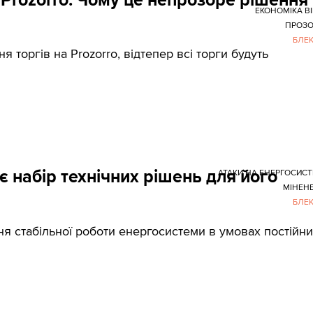
ЕКОНОМІКА В
ПРОЗО
БЛЕ
 торгів на Prozorro, відтепер всі торги будуть
є набір технічних рішень для його
АТАКИ НА ЕНЕРГОСИС
МІНЕН
БЛЕ
ня стабільної роботи енергосистеми в умовах постійн