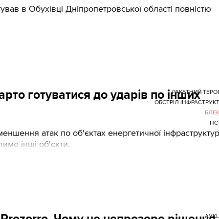
вав в Обухівці Дніпропетровської області повністю
арто готуватися до ударів по інших
РАКЕТНИЙ ТЕРО
ОБСТРІЛ ІНФРАСТРУК
БЛЕ
ПС
еншення атак по об'єктах енергетичної інфраструктур
име інші об'єкти.
Prozorro. Чому це непрозоре рішення 
АУК