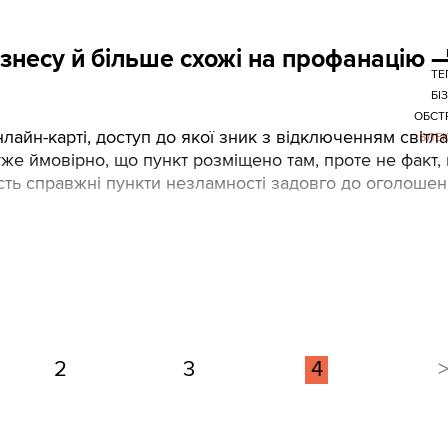
бізнесу й більше схожі на профанацію 
ТЕ
БІ
ОБСТ
лайн-карті, доступ до якої зник з відключенням світла
БЛЕ
е ймовірно, що пункт розміщено там, проте не факт,
ість справжні пункти незламності задовго до оголоше
2
3
4