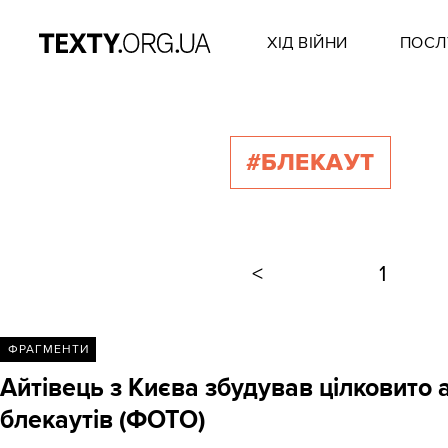
ХІД ВІЙНИ
ПОСЛ
#БЛЕКАУТ
<
1
ФРАГМЕНТИ
Айтівець з Києва збудував цілковито
блекаутів (ФОТО)