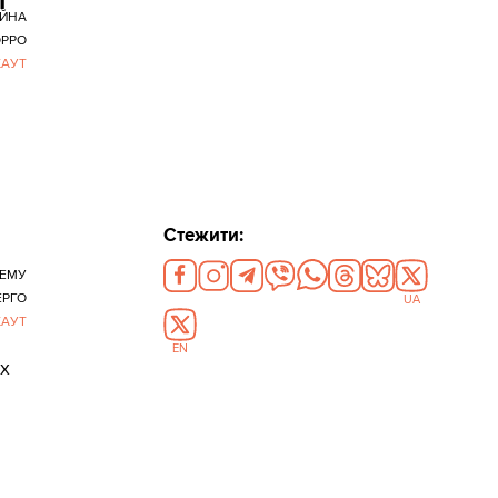
ІЙНА
РРО
КАУТ
Стежити:
ТЕМУ
ЕРГО
UA
КАУТ
EN
их