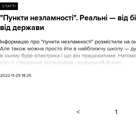
СТАТТІ
"Пункти незламності". Реальні — від 
від держави
Інформацію про "пункти незламності" розмістили на он
Але також можна просто йти в найближчу школу — дуж
в ньому буде електрика і що він працюватиме. Натом
про їх створення організував український бізнес.
2022-11-29 18:25
<
1