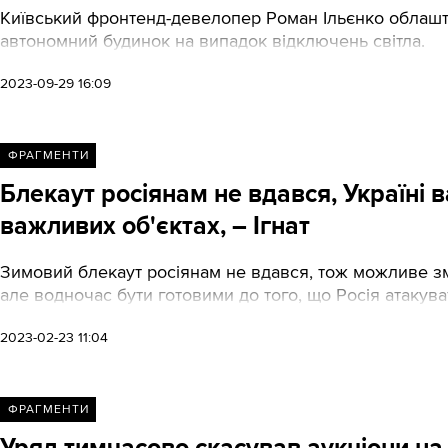
Київський фронтенд-девелопер Роман Ільєнко облашту
автономний будинок на випадок відключень світла.
2023-09-29 16:09
ФРАГМЕНТИ
Блекаут росіянам не вдався, Україні в
важливих об'єктах, – Ігнат
Зимовий блекаут росіянам не вдався, тож можливе зм
але водночас бути готовими до того, що Росія атакуват
2023-02-23 11:04
ФРАГМЕНТИ
Уряд тимчасово скасував аукціони на 