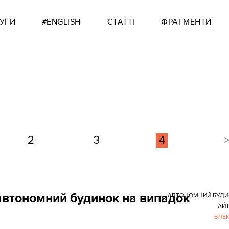
УГИ
#ENGLISH
СТАТТІ
ФРАГМЕНТИ
2
3
4
 автономний будинок на випадок
АВТОНОМНИЙ БУДИ
АЙТ
БЛЕ