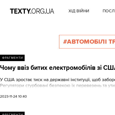
ХІД ВІЙНИ
ПОСЛ
#АВТОМОБІЛІ Т
ФРАГМЕНТИ
Чому ввіз битих електромобілів зі С
У США зростає тиск на державні інституції, щоб забор
Регулятори стурбовані безпекою їх перевезень та ути
2023-11-24 10:40
ФРАГМЕНТИ