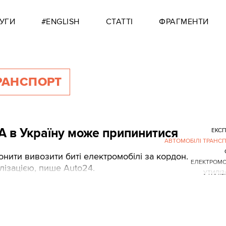
УГИ
#ENGLISH
СТАТТІ
ФРАГМЕНТИ
РАНСПОРТ
ША в Україну може припинитися
ЕКС
АВТОМОБІЛІ ТРАНС
онити вивозити биті електромобілі за кордон.
ЕЛЕКТРОМО
лізацією, пише Auto24.
УТИЛІЗ