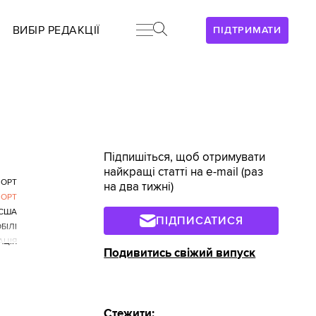
ВИБІР РЕДАКЦІЇ
ПІДТРИМАТИ
Підпишіться, щоб отримувати
найкращі статті на e-mail (раз
ПОРТ
на два тижні)
ПОРТ
США
ПІДПИСАТИСЯ
БІЛІ
АЦІЯ
Подивитись свіжий випуск
Стежити: