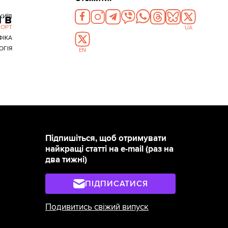
 в
КИЇВ
ПОРТ
UA
ФІКА
ОГІЯ
EN
Підпишіться, щоб отримувати
найкращі статті на e-mail (раз на
два тижні)
ПІДПИСАТИСЯ
Подивитись свіжий випуск