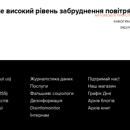
 високий рівень забруднення повітря
АВТОМОБІЛІ ТРАНС
ІНФОГРА
ЕКОЛ
ut us)
Журналістика даних
Підтримай нас!
Послуги
Наш магазин
RSS)
Фальшиві соціологи
Графік Дня
стів
Дезінформація
Архів блогів
ії
Disinfomonitor
Архів книг
Інтернам