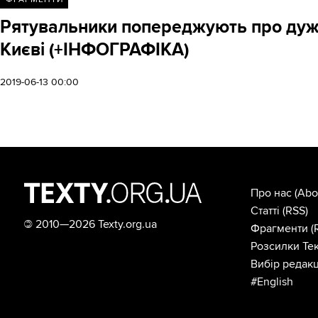
Рятувальники попереджують про дуже
Києві (+ІНФОГРАФІКА)
2019-06-13 00:00
Про нас
(Abo
Статті
(RSS)
©
2010—2026 Texty.org.ua
Фрагменти
(
Розсилки Тек
Вибір редакц
#English