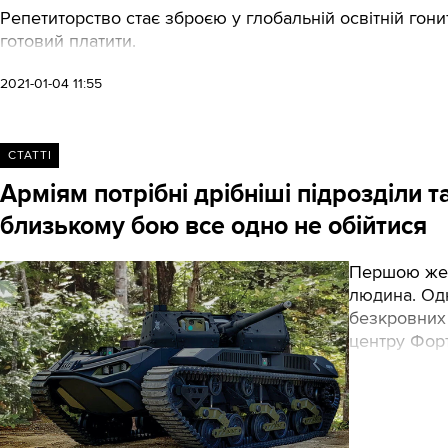
Репетиторство стає зброєю у глобальній освітній гонит
готовий платити.
2021-01-04 11:55
СТАТТІ
Арміям потрібні дрібніші підрозділи т
близькому бою все одно не обійтися
Першою жер
людина. Одн
безкровних
центру Форт