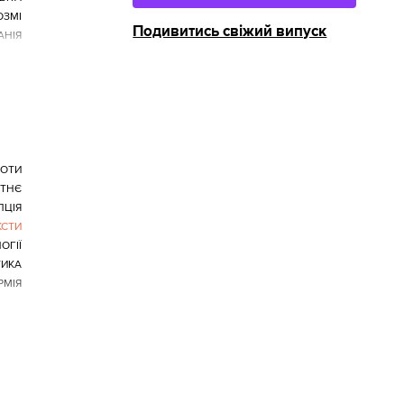
ОЗМІ
Подивитись свіжий випуск
АНІЯ
БОТИ
ТНЄ
ПЦІЯ
КСТИ
ОГІЇ
ТИКА
РМІЯ