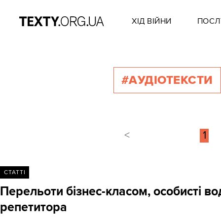
ХІД ВІЙНИ
ПОСЛ
#АУДІОТЕКСТИ
<
1
СТАТТІ
Перельоти бізнес-класом, особисті вод
репетитора