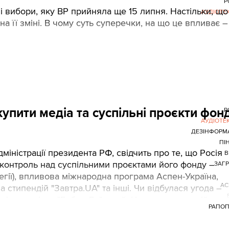
Р
і вибори, яку ВР прийняла ще 15 липня. Настільки, що
АУДІОТЕ
 її зміні. В чому суть суперечки, на що це впливає –
купити медіа та суспільні проєкти фон
Р
АУДІОТЕ
ДЕЗІНФОРМ
ПІ
іністрації президента РФ, свідчить про те, що Росія
В
и контроль над суспільними проєктами його фонду –
ЗАГ
егії), впливова міжнародна програма Аспен-Україна,
АС
 стипендій "Завтра.UA" та інші. Чи відбулася угода –
аді меморіалу "Бабин Яр", який фінансується російськ
РАПОП