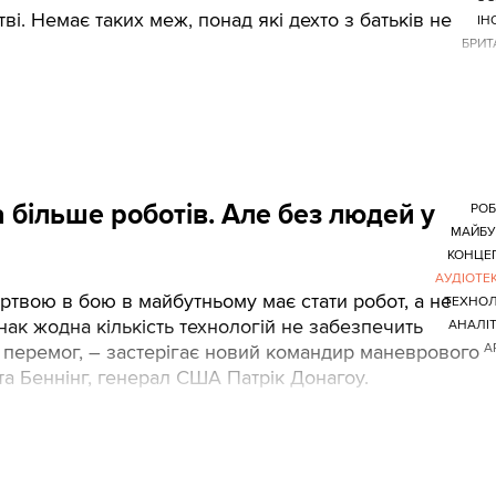
ві. Немає таких меж, понад які дехто з батьків не
ІН
БРИТ
а більше роботів. Але без людей у
РО
МАЙБУ
КОНЦЕ
АУДІОТЕ
твою в бою в майбутньому має стати робот, а не
ТЕХНОЛ
ак жодна кількість технологій не забезпечить
АНАЛІ
 перемог, – застерігає новий командир маневрового
А
а Беннінг, генерал США Патрік Донагоу.