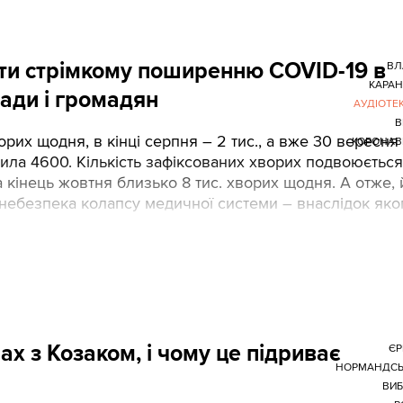
гти стрімкому поширенню COVID-19 в
ВЛ
КАРА
лади і громадян
АУДІОТЕ
В
рих щодня, в кінці серпня – 2 тис., а вже 30 вересня
КОРОНАВ
ила 4600. Кількість зафіксованих хворих подвоюється
а кінець жовтня близько 8 тис. хворих щодня. А отже, 
 небезпека колапсу медичної системи – внаслідок яко
х з Козаком, і чому це підриває
ЄР
НОРМАНДСЬ
ВИ