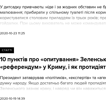
У дитсадку привчають: ніде і за жодних обставин не б
малювання; прибирати у спільному туалеті після кори
користуватися столовим приладдям із трьох років; пр
гойдалки. При цьому вихователь не може командувати 
2020-10-23 11:25
СТАТТІ
10 пунктів про «опитування» Зеленськ
«референдум» у Криму, і як протидіят
Президент затаврував «політиків», «експертів» та «аге
думку народу. Якщо достатньо багато людей протидія
Зеленського зазнає краху, і навряд чи він наважиться
2020-10-19 14:39