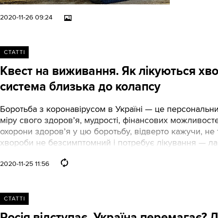
2020-11-26 09:24
СТАТТІ
Квест на виживання. Як лікуються хвор
система близька до колапсу
Боротьба з коронавірусом в Україні — це персональн
міру свого здоров’я, мудрості, фінансових можливост
охорони здоров’я у цю боротьбу, відверто кажучи, не
хвороби не безсимптомний і потребує лікування — ла
2020-11-25 11:56
СТАТТІ
Росія відступає. Україна перемагає? 