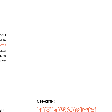
КАРІ
ИНА
КСТИ
МОЗ
D-19
ІРУС
іг
Стежити:
и
СВІТ