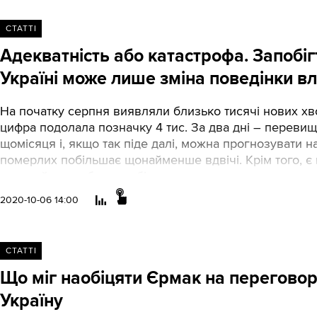
СТАТТІ
Адекватність або катастрофа. Запобі
Україні може лише зміна поведінки в
На початку серпня виявляли близько тисячі нових хво
цифра подолала позначку 4 тис. За два дні – перевищ
щомісяця і, якщо так піде далі, можна прогнозувати н
померлих побільшає щонайменше вдвічі. Крім того, є
смертей може бути ще більше.
2020-10-06 14:00
СТАТТІ
Що міг наобіцяти Єрмак на переговора
Україну