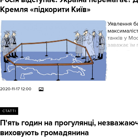
Кремля «підкорити Київ»
Уявлення ба
максималіст
танків у Мо
заважає їм 
росіян. Та 
2020-11-17 12:00
СТАТТІ
П'ять годин на прогулянці, незважаю
виховують громадянина