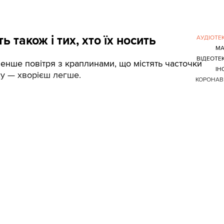
 також і тих, хто їх носить
АУДІОТЕ
МА
ВІДЕОТЕ
енше повітря з краплинами, що містять часточки
ІН
су — хворієш легше.
КОРОНАВ