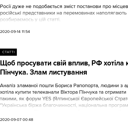
Росії дуже не подобається зміст постанови про місцев
російські представники на перемовинах наполягають на
розбираємось у цій статті.
2020-09-14 11:54
СТАТТІ
Щоб просувати свій вплив, РФ хотіла 
Пінчука. Злам листування
Аналіз зламаної пошти Бориса Рапопорта, людини з адм
хотіла купити телеканали Віктора Пінчука та отримат
такими, як форум YES (Ялтинської Європейської Страт
"Українська біржа благочинності, національна програма
невідомо, але Пінчук зараз перебуває у наглядовій р
олігархами.
2020-09-07 00:48