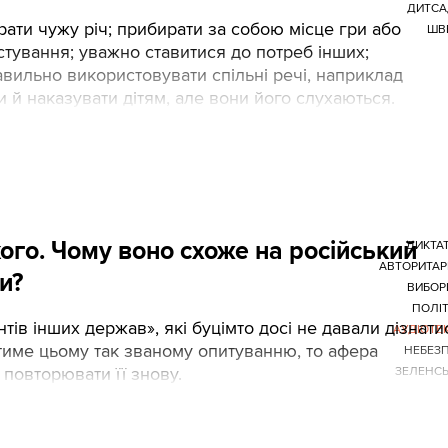
ДИТСА
рати чужу річ; прибирати за собою місце гри або
ШВ
стування; уважно ставитися до потреб інших;
авильно використовувати спільні речі, наприклад
й наказувати дітям, але вони його слухаються.
ого. Чому воно схоже на російський
ДИКТА
АВТОРИТА
и?
ВИБОР
ПОЛІ
нтів інших держав», які буцімто досі не давали дізнати
АУДІОТЕ
тиме цьому так званому опитуванню, то афера
НЕБЕЗ
 повторювати її знову.
ЗЕЛЕНС