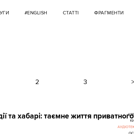
УГИ
#ENGLISH
СТАТТІ
ФРАГМЕНТИ
2
3
ії та хабарі: таємне життя приватного
ШК
К
АУДІОТЕ
ОС