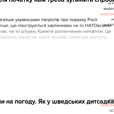
АГР
МАЙБУ
АУДІОТЕ
гатьох українських патріотів про поразку Росії
Р
ські, що ілюструються картинками чи то НАТОвських
АНАЛІ
скві, чи то штурму Кремля розлюченим натовпом. Це
помітити наразі не надто яскраві симптоми відступу
ведмідь, хоч і хворий, але ще сильний.
чи на погоду. Як у шведських дитсадк
ДО
АУДІОТЕ
ОС