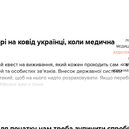
і на ковід українці, коли медична
ЛІ
МЕДИЦ
АУДІОТЕ
ий квест на виживання, який кожен проходить сам — в
COVI
ей та особистих зв’язків. Внесок державної системи
КОРОНАВ
 такий, щоб на нього надто розраховувати. Якщо переб
йфхаки вам у руки.
Для початку нам треба зупинити спроб